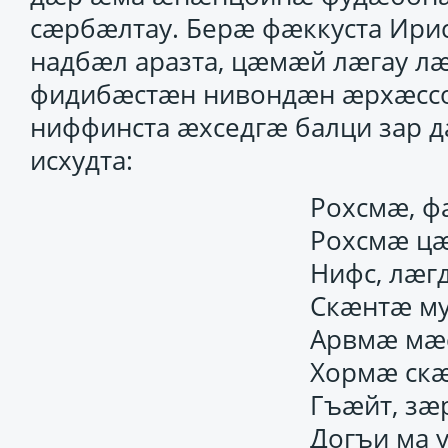
сӕрбӕлтау. Берӕ фӕккуста Ирис
надбӕл аразта, цӕмӕй лӕгау л
фидибӕстӕн нивондӕн ӕрхӕссо
ниффинста ӕхседгӕ балци зар 
исхудта:
Рохсмӕ, ф
Рохсмӕ цӕ
Нифс, лӕг
Скӕнтӕ му
Арвмӕ мӕс
Хормӕ скӕ
Гъӕйт, зӕ
Догъи ма 