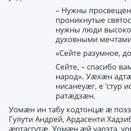
– Нужны просвещен
проникнутые святос
нужны люди высоко
духовными мечтам
«Сейте разумное, д
Сейте, – спасибо ва
народ». Уӕхӕн адтӕ
нисанеуӕг, е ‘стур
ратӕдзӕн.
Уомӕн ин табу кодтонцӕ ӕ поэ
Гулути Андрей, Ардасенти Хад
ӕртасгутӕ. Уомӕн ӕй уарзта, у