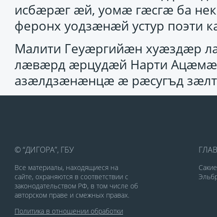
исбӕрӕг ӕй, уомӕ гӕсгӕ ба не
феронх уодзӕнӕй устур поэти 
Малити Геуӕргийӕн хуӕздӕр л
лӕвӕрд ӕрцудӕй Нарти Ацӕмӕз
азӕлдзӕнӕнцӕ ӕ рӕсугъд зӕлт
© “ДИГОРА”, ГБУ
ГЛА
Все материалы, находящиеся на
Саки
сайте, охраняются в соответствии с
Эльбр
законодательством РФ, в том числе об
авторском праве и смежных правах.
Политика в отношении обработки