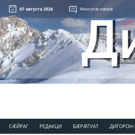
07 августа 2026
Финсетæ нæмæ
СÆЙРАГ
РЕДАКЦИ
БÆРÆГУАТ
ДИГОРОН-