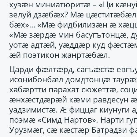
хузӕн миниатюритӕ – «Ци кӕнуй,
зелуй дзӕбӕх? Мӕ цӕститӕбӕл 
бӕх»… «Мӕ фидбилизӕн ӕ хӕцц
«Мӕ зӕрдӕ мин басугътонцӕ, ду 
уотӕ адтӕй, уӕддӕр куд фӕстӕ
ӕй поэтикон жанртӕбӕл.
Царди фӕлтӕрд, сагъӕстӕ евгъ
исонибонбӕл домдтонцӕ таурӕ
хабӕртти парахат сюжеттӕ, соц
ӕнхӕстдӕрӕй кӕми равдесун ӕн
уадзимистӕ. Ӕ фиццаг киунуги 
поэмӕ «Симд Нартов». Нарти гу
Урузмӕг, сӕ кӕстӕр Батрадзи ф