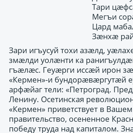
Тари цӕфс
Мегъи сор
Цард маба
Зӕнхӕ рай
Зари игъусуй тохи азӕлд, уӕла
змӕлди уолӕнти ка ранигъулдӕй
гъӕлӕс. Геуӕрги иссӕй ирон з
«Кермен»-и бундорӕвӕргутӕй е
арфӕйаг тели: «Петроград. Пре
Ленину. Осетинская революцио
«Кермен» приветствует в Вашем
правительство, осененное Кра
победу труда над капиталом. Зна