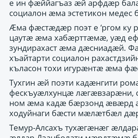
е ин фӕййагъаз ӕй арфдӕр бал
социалон ӕма эстетикон медес
Ӕма фӕстӕдӕр поэт е ‘ргом ку 
цаутӕ ӕма хабӕрттӕмӕ, уӕд еф
зундирахаст ӕма дӕсниадӕй. Ф
хъайтарти социалон рахастдзи
къласон тохи игурӕнтӕ ӕма фӕс
Тухгин ӕй поэти кадӕнгити ром
фескъуӕлхунцӕ лӕгӕвзарӕни, 
ном ӕма кадӕ бӕрзонд ӕвӕрд 
ходуйнаги бӕсти мӕлӕтбӕл дӕр
Темур-Алсахъ тухӕгӕнӕг ӕлдарӕ
ӕлдар Дзанболати мӕрдтӕмӕ ба