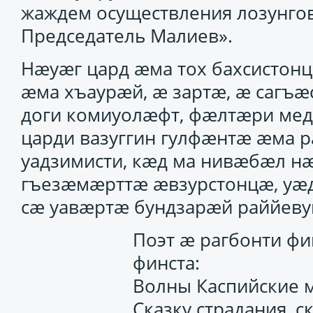
жаждем осуществления лозунго
Председатель Малиев».
Нӕуӕг цард ӕма тох бахсистон
ӕма хъаурӕй, ӕ зартӕ, ӕ сагъ
доги комиуолӕфт, фӕлтӕри ме
царди вазуггин гулфӕнтӕ ӕма 
уадзимисти, кӕд ма нивӕбӕл нӕ
гъезӕмӕрттӕ ӕвзурстонцӕ, уӕ
сӕ уавӕртӕ бундзарӕй раййев
Поэт ӕ рагбонти ф
финста:
Волны Каспийские 
Сказку страдания, с