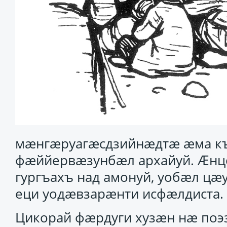
мӕнгӕруагӕсдзийнӕдтӕ ӕма к
фӕййервӕзунбӕл архайуй. Ӕнц
гургъахъ над амонуй, уобӕл цӕ
еци уодӕвзарӕнти исфӕлдиста.
Цикорай фӕрдуги хузӕн нӕ поэ