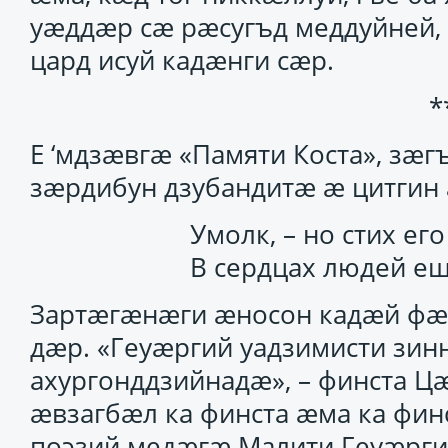
уӕддӕр сӕ рӕсугъд меддуйней,
цард исуй кадӕнги сӕр.
*
Е ‘мдзӕвгӕ «Памяти Коста», зӕг
зӕрдибун дзубандитӕ ӕ цитгин
Умолк, – но стих ег
В сердцах людей ещ
Зартӕгӕнӕги ӕносон кадӕй фӕ
дӕр. «Геуӕргий уадзимисти зинну
ахургонддзийнадӕ», – финста Ц
ӕвзагбӕл ка финста ӕма ка фин
поэзий медӕгӕ Малити Геуӕрги