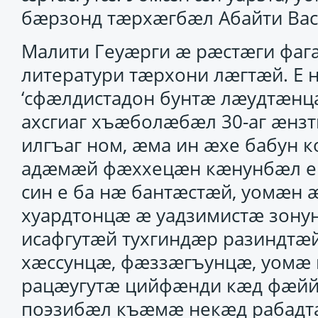
бӕрзонд тӕрхӕгбӕл Абайти Вас
Малити Геуӕрги ӕ рӕстӕги фаг
литератури тӕрхони лӕгтӕй. Е 
‘сфӕлдистадон бунтӕ лӕудтӕн
ахсгиаг хъӕболӕбӕл 30-аг ӕнз
илгъаг ном, ӕма ин ӕхе бабун 
адӕмӕй фӕххецӕн кӕнунбӕл ец
син е ба нӕ бантӕстӕй, уомӕн
хуардтонцӕ ӕ уадзимистӕ зону
исафгутӕй тухгиндӕр разиндтӕ
хӕссунцӕ, фӕззӕгъунцӕ, уомӕ 
рацӕугутӕ цийфӕнди кӕд фӕйй
поэзибӕл къӕмӕ некӕд рабадтӕ