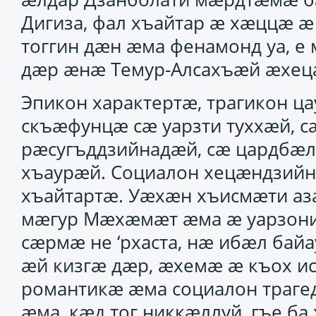
Дигиза, фал хъайтар ӕ хӕццӕ ӕ 
тоггин дӕн ӕма фенамонд уа, е
дӕр ӕнӕ Темур-Алсахъӕй ӕхецӕ
Эпикон характертӕ, трагикон 
скъӕфунцӕ сӕ уарзти туххӕй, 
рӕсугъддзийнадӕй, сӕ цардбӕ
хъаурӕй. Социалон хецӕндзий
хъайтартӕ. Уӕхӕн хъисмӕти аза
мӕгур Мӕхӕмӕт ӕма ӕ уарзони
сӕрмӕ не ‘рхаста, нӕ ибӕл бай
ӕй кизгӕ дӕр, ӕхемӕ ӕ къох ис
романтикӕ ӕма социалон траге
ӕма, кӕд тог никкӕллуй, гъе б