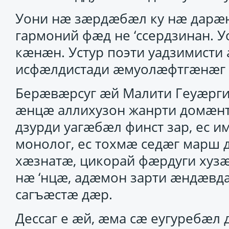
Уони нӕ зӕрдӕбӕл ку нӕ дарӕн,
гармоний фӕд не ‘ссердзинан. 
кӕнӕн. Устур поэти уадзимист
исфӕлдистади ӕмуолӕфтгӕнӕг 
Берӕвӕрсуг ӕй Малити Геуӕрги
ӕнцӕ аллихузон жанрти домӕнт
дзурди уагӕбӕл финст зар, ес 
монолог, ес тохмӕ седӕг марш
хӕзнатӕ, цикорай фӕрдуги хузӕ
нӕ ‘нцӕ, адӕмон зарти ӕндӕвд
сагъӕстӕ дӕр.
Дессаг е ӕй, ӕма сӕ еугуребӕл 