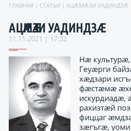
ГЛАВНАЯ
|
СТАТЬИ
| АЦӔМӔЗИ УАДИНДЗӔ
АЦӔМӔЗИ УАДИНДЗӔ
11.11.2021 | 17:32
Нӕ культурӕ,
Геуӕрги бай
хӕдзари исг
фӕстӕмӕ ӕхе 
искурдиадӕ, 
рахизтӕй по
фиццаг ӕмдзӕ
зӕгъгӕ, уоми