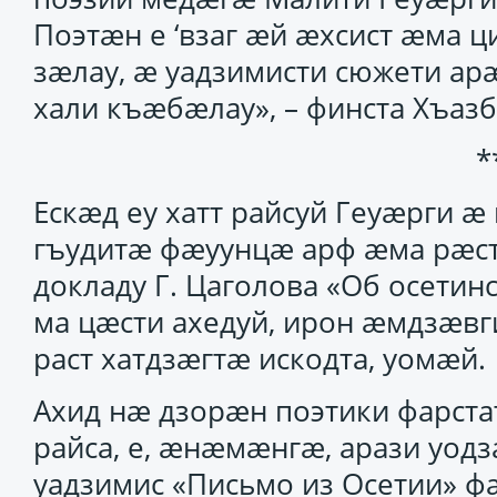
Поэтӕн е ‘взаг ӕй ӕхсист ӕма 
зӕлау, ӕ уадзимисти сюжети ар
хали къӕбӕлау», – финста Хъазб
*
Ескӕд еу хатт райсуй Геуӕрги ӕ
гъудитӕ фӕуунцӕ арф ӕма рӕст
докладу Г. Цаголова «Об осети
ма цӕсти ахедуй, ирон ӕмдзӕвг
раст хатдзӕгтӕ искодта, уомӕй.
Ахид нӕ дзорӕн поэтики фарст
райса, е, ӕнӕмӕнгӕ, арази уо
уадзимис «Письмо из Осетии» ф