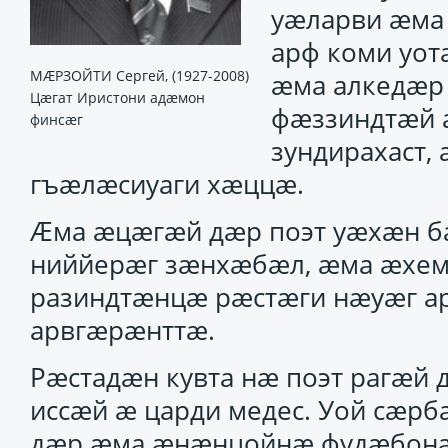
уӕларви ӕма
арф коми уот
МÆРЗОЙТИ Сергей, (1927-2008)
ӕма алкедӕр 
Цæгат Иристони адæмон
фӕззиндтӕй 
финсæг
зундирахаст,
гъӕлӕсиуаги хӕццӕ.
Ӕма ӕцӕгӕй дӕр поэт уӕхӕн 
ниййерӕг зӕнхӕбӕл, ӕма ӕхе
разиндтӕнцӕ рӕстӕги нӕуӕг ар
арвгӕрӕнттӕ.
Рӕстадӕн кувта нӕ поэт рагӕй
иссӕй ӕ царди медес. Уой сӕрбӕ
дӕр ӕма ӕнӕнцойнӕ фудӕбонӕ 