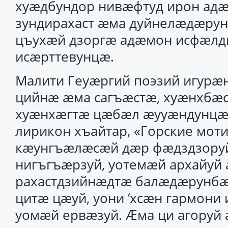
хуӕдбундор нивӕфтуд ирон адӕ
зундирахаст ӕма дуйнелӕдӕрунд
цъухӕй дзоргӕ адӕмон исфӕлди
исӕрттевунцӕ.
Малити Геуӕргий поэзий игурӕ
цийнӕ ӕма сагъӕстӕ, хуӕнхбӕс
хуӕнхӕгтӕ цӕбӕл ӕууӕндунцӕ, 
лирикон хъайтар, «Горские моти
кӕунгъӕлӕсӕй дӕр фӕдздзоруй,
нигъгъӕрзуй, уотемӕй архайуй
рахастдзийнӕдтӕ балӕдӕрунбӕ
цитӕ цӕуй, уони ‘хсӕн гармони
уомӕй ервӕзуй. Ӕма ци агоруй 