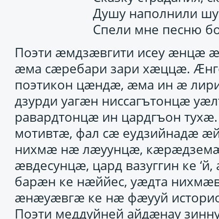
Душу наполнили шу
Спели мне песню б
Поэти ӕмдзӕвгити исеу ӕнцӕ ӕ
ӕма сӕребари зари хӕццӕ. Ӕнг
поэтикон цӕндӕ, ӕма ин ӕ ли
дзурди уагӕн ниссагътонцӕ уӕ
равардтонцӕ ин цардгъон тухӕ.
мотивтӕ, фал сӕ еудзийнадӕ ӕй
нихмӕ нӕ лӕуунцӕ, кӕрӕдземӕй
ӕвдесунцӕ, цард вазуггин ке ‘й
барӕн ке нӕййес, уӕдта нихм
ӕнӕуӕвгӕ ке нӕ фӕууй истори
Поэти меддуйней айдӕнау зинн