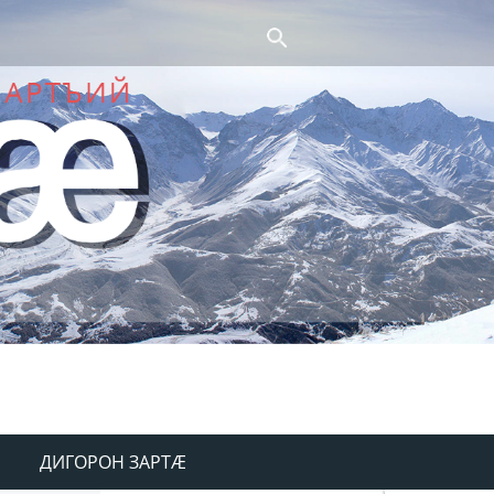
ДИГОРОН ЗАРТÆ