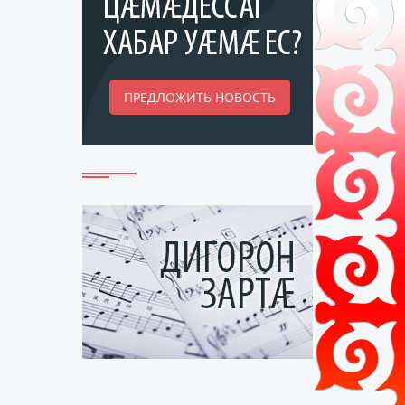
ПРЕДЛОЖИТЬ НОВОСТЬ