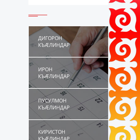
ДИГОРОН
КЪÆЛИНДАР
ИРОН
КЪÆЛИНДАР
ПУСУЛМОН
КЪÆЛИНДАР
КИРИСТОН
КЪÆЛИНДАР