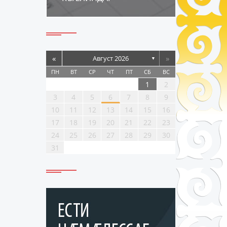
«
»
Август 2026
▼
ПН
ВТ
СР
ЧТ
ПТ
СБ
ВС
3
5
1
3
2
5
3
5
1
4
2
4
3
1
4
2
5
3
5
1
2
5
1
3
1
4
2
5
3
3
2
4
2
5
1
3
1
4
4
3
5
1
3
2
4
2
5
5
1
4
2
4
4
6
2
4
3
6
1
4
6
2
5
3
5
1
1
4
2
5
3
6
1
4
6
2
3
6
2
4
2
5
1
3
6
1
4
4
3
5
1
3
6
2
4
2
5
5
1
4
6
2
4
3
5
1
3
6
6
2
5
3
5
5
7
3
5
1
1
4
7
2
5
7
3
6
1
4
6
2
2
5
1
3
6
1
4
7
2
5
7
3
4
7
3
5
1
3
6
2
4
7
2
5
5
1
4
6
2
4
7
3
5
1
3
6
6
2
5
7
3
5
1
4
6
2
4
7
7
3
6
1
4
6
1
2
0
2
0
2
0
2
1
1
0
1
2
0
2
2
0
1
2
0
0
1
2
0
1
1
0
2
0
1
2
2
1
1
8
6
6
9
7
8
6
9
7
7
6
8
6
9
7
8
9
8
6
8
7
9
7
6
9
7
9
8
6
8
7
8
6
9
7
9
8
6
9
11
13
11
10
13
11
13
12
10
12
11
12
10
13
11
13
10
13
11
12
10
13
11
11
10
12
10
13
11
12
12
11
13
11
10
12
10
13
13
12
10
12
9
7
7
8
9
7
8
8
7
9
7
8
9
9
7
9
8
8
7
8
9
7
9
8
9
7
8
9
7
12
14
10
12
11
14
12
14
10
13
11
13
12
10
13
11
14
12
14
10
11
14
10
12
10
13
11
14
12
12
11
13
11
14
10
12
10
13
13
12
14
10
12
11
13
11
14
14
10
13
11
13
8
8
9
8
9
9
8
8
9
8
9
9
8
9
8
9
8
9
8
3
4
5
6
7
8
9
7
9
5
7
3
3
6
9
4
7
9
5
8
3
6
8
4
4
7
3
5
8
3
6
9
4
7
9
5
6
9
5
7
3
5
8
4
6
9
4
7
7
3
6
8
4
6
9
5
7
3
5
8
8
4
7
9
5
7
3
6
8
4
6
9
9
5
8
3
6
8
18
20
16
18
14
14
17
20
15
18
20
16
19
14
17
19
15
15
18
14
16
19
14
17
20
15
18
20
16
17
20
16
18
14
16
19
15
17
20
15
18
18
14
17
19
15
17
20
16
18
14
16
19
19
15
18
20
16
18
14
17
19
15
17
20
20
16
19
14
17
19
19
21
17
19
15
15
18
21
16
19
21
17
20
15
18
20
16
16
19
15
17
20
15
18
21
16
19
21
17
18
21
17
19
15
17
20
16
18
21
16
19
19
15
18
20
16
18
21
17
19
15
17
20
20
16
19
21
17
19
15
18
20
16
18
21
21
17
20
15
18
20
10
11
12
13
14
15
16
4
6
2
4
0
0
3
6
1
4
6
2
5
0
3
5
1
1
4
0
2
5
0
3
6
1
4
6
2
3
6
2
4
0
2
5
1
3
6
1
4
4
0
3
5
1
3
6
2
4
0
2
5
5
1
4
6
2
4
0
3
5
1
3
6
6
2
5
0
3
5
25
27
23
25
21
21
24
27
22
25
27
23
26
21
24
26
22
22
25
21
23
26
21
24
27
22
25
27
23
24
27
23
25
21
23
26
22
24
27
22
25
25
21
24
26
22
24
27
23
25
21
23
26
26
22
25
27
23
25
21
24
26
22
24
27
27
23
26
21
24
26
26
28
24
26
22
22
25
28
23
26
28
24
27
22
25
27
23
23
26
22
24
27
22
25
28
23
26
28
24
25
28
24
26
22
24
27
23
25
28
23
26
26
22
25
27
23
25
28
24
26
22
24
27
27
23
26
28
24
26
22
25
27
23
25
28
28
24
27
22
25
27
17
18
19
20
21
22
23
1
9
7
7
0
8
1
9
7
0
8
8
1
7
9
7
0
8
1
9
9
7
9
8
0
8
1
7
0
8
0
9
7
9
8
1
9
7
0
8
0
9
7
0
30
28
28
31
29
30
28
31
29
28
30
28
31
29
30
30
28
30
29
29
28
31
29
30
28
30
29
30
28
31
29
30
28
31
31
29
30
31
29
30
29
29
30
31
31
29
30
30
29
30
31
29
30
31
29
30
31
29
24
25
26
27
28
29
30
31