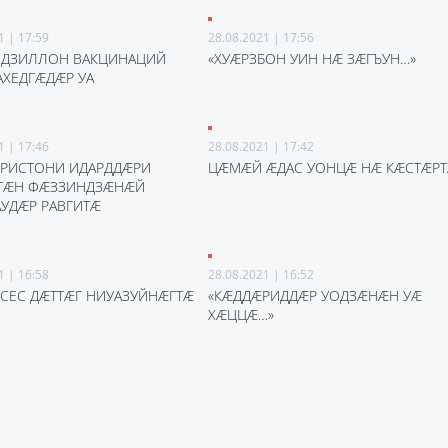
1 | 17:59
28.08.2021 | 17:56
ДЗИЛЛОН ВАКЦИНАЦИЙ
«ХУӔРЗБОН УИН НӔ ЗӔГЪУН…»
АХЕДГӔДӔР УА
1 | 17:46
28.08.2021 | 17:42
ИРИСТОНИ ИДАРДДӔРИ
ЦӔМӔЙ ӔДАС УОНЦӔ НӔ КӔСТӔР
ТӔН ФӔЗЗИНДЗӔНӔЙ
АУДӔР РАВГИТӔ
1 | 16:58
28.08.2021 | 16:52
СЕС ДӔТТӔГ НИУАЗУЙНӔГТӔ
«КӔДДӔРИДДӔР УОДЗӔНӔН УӔ
ХӔЦЦӔ…»