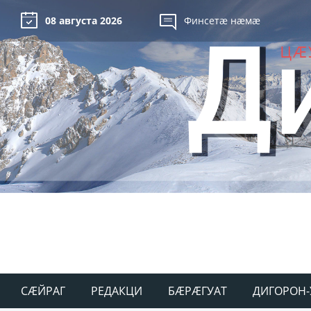
08 августа 2026
Финсетæ нæмæ
СÆЙРАГ
РЕДАКЦИ
БÆРÆГУАТ
ДИГОРОН-