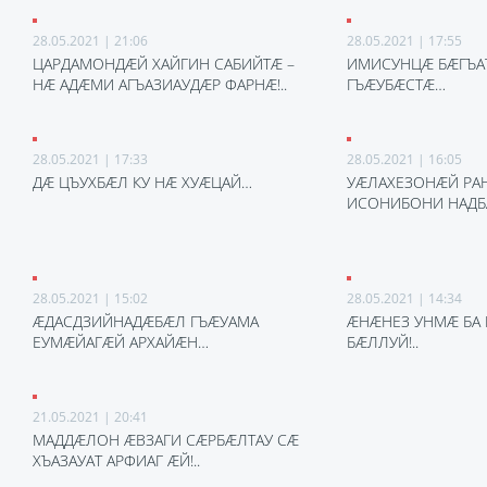
28.05.2021 | 21:06
28.05.2021 | 17:55
ЦАРДАМОНДÆЙ ХАЙГИН САБИЙТÆ –
ИМИСУНЦÆ БÆГЪА
НÆ АДÆМИ АГЪАЗИАУДÆР ФАРНÆ!..
ГЪÆУБÆСТÆ…
28.05.2021 | 17:33
28.05.2021 | 16:05
ДÆ ЦЪУХБÆЛ КУ НÆ ХУÆЦАЙ…
УÆЛАХЕЗОНÆЙ РА
ИСОНИБОНИ НАД
28.05.2021 | 15:02
28.05.2021 | 14:34
ÆДАСДЗИЙНАДÆБÆЛ ГЪÆУАМА
ÆНÆНЕЗ УНМÆ БА 
ЕУМÆЙАГÆЙ АРХАЙÆН…
БÆЛЛУЙ!..
21.05.2021 | 20:41
МАДДÆЛОН ÆВЗАГИ СÆРБÆЛТАУ СÆ
ХЪАЗАУАТ АРФИАГ ÆЙ!..