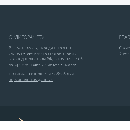
© “ДИГОРА”, ГБУ
ГЛА
Все материалы, находящиеся на
Саки
сайте, охраняются в соответствии с
Эльбр
законодательством РФ, в том числе об
авторском праве и смежных правах.
Политика в отношении обработки
персональных данных
По заказу Комитета по делам печати и
массовых коммуникаций РСО-Алания