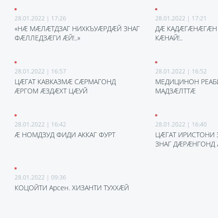
28.01.2022 | 17:26
28.01.2022 | 17:21
«НӔ МӔЛӔТДЗАГ НИХКЪУӔРДӔЙ ЗНАГ
ДӔ КАДӔГӔНӔГӔН
ФӔЛЛЕДЗӔГИ ӔЙ!..»
КӔНАЙ!..
28.01.2022 | 16:57
28.01.2022 | 16:52
ЦӔГАТ КАВКАЗМӔ СӔРМАГОНД
МЕДИЦИНОН РЕАБ
ӔРГОМ ӔЗДӔХТ ЦӔУЙ
МАДЗӔЛТТӔ
28.01.2022 | 16:42
28.01.2022 | 16:40
Ӕ НОМДЗУД ФИДИ АККАГ ФУРТ
ЦӔГАТ ИРИСТОНИ
ЗНАГ ДӔРӔНГОНД
28.01.2022 | 09:36
КОЦОЙТИ Арсен. ХИЗАНТИ ТУХХӔЙ