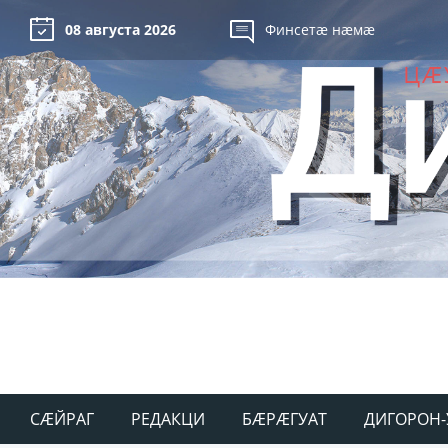
08 августа 2026
Финсетæ нæмæ
СÆЙРАГ
РЕДАКЦИ
БÆРÆГУАТ
ДИГОРОН-