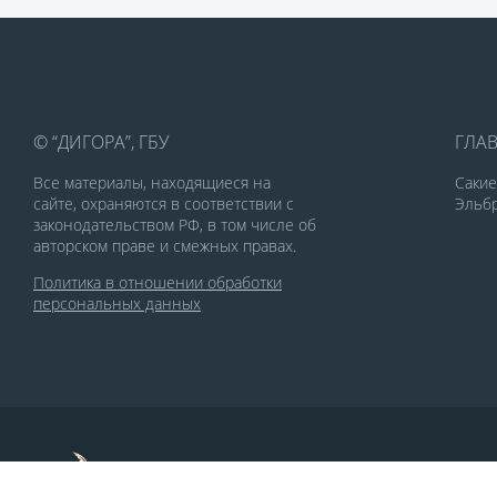
© “ДИГОРА”, ГБУ
ГЛА
Все материалы, находящиеся на
Саки
сайте, охраняются в соответствии с
Эльбр
законодательством РФ, в том числе об
авторском праве и смежных правах.
Политика в отношении обработки
персональных данных
По заказу Комитета по делам печати и
массовых коммуникаций РСО-Алания