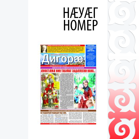
НÆУÆГ
НОМЕР