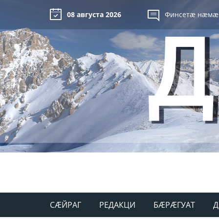
08 августа 2026
Финсетæ нæмæ
СÆЙРАГ
РЕДАКЦИ
БÆРÆГУАТ
Д