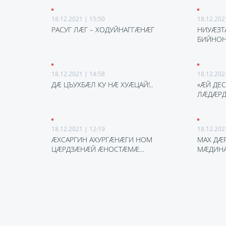
18.12.2021 | 15:50
18.12.202
РАСУГ ЛӔГ – ХОДУЙНАГГӔНӔГ
НИУӔЗТ
БИЙНОН
18.12.2021 | 14:58
18.12.202
ДӔ ЦЪУХБӔЛ КУ НӔ ХУӔЦАЙ!..
«ӔЙ ДЕС
ЛӔДӔРД
18.12.2021 | 12:19
18.12.202
ӔХСАРГИН АХУРГӔНӔГИ НОМ
МАХ ДӔ
ЦӔРДЗӔНӔЙ ӔНОСТӔМӔ…
МӔДИНӔ