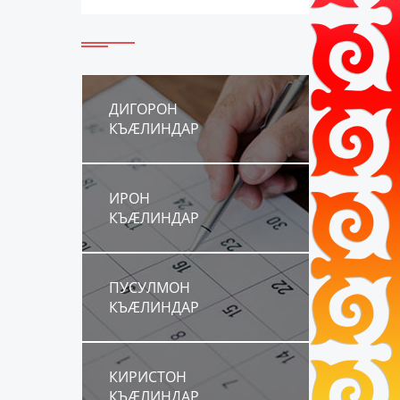
ДИГОРОН
КЪÆЛИНДАР
ИРОН
КЪÆЛИНДАР
ПУСУЛМОН
КЪÆЛИНДАР
КИРИСТОН
КЪÆЛИНДАР