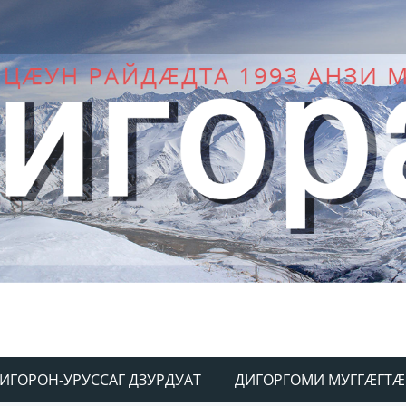
ИГОРОН-УРУССАГ ДЗУРДУАТ
ДИГОРГОМИ МУГГÆГТÆ