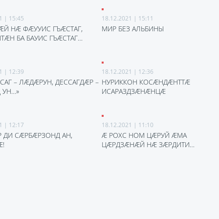
1 | 15:45
18.12.2021 | 15:11
ӔЙ НӔ ФӔУУИС ГЪӔСТАГ,
МИР БЕЗ АЛЬБИНЫ
ТӔН БА БАУИС ГЪӔСТАГ…
1 | 12:39
18.12.2021 | 12:36
САГ – ЛӔДӔРУН, ДЕССАГДӔР –
НУРИККОН КОСӔНДӔНТТӔ
 УН…»
ИСАРАЗДЗӔНӔНЦӔ
1 | 12:17
18.12.2021 | 11:10
Р ДИ СӔРБӔРЗОНД АН,
Ӕ РОХС НОМ ЦӔРУЙ ӔМА
!
ЦӔРДЗӔНӔЙ НӔ ЗӔРДИТИ…