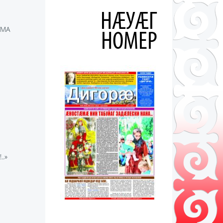
НÆУÆГ
ӔМА
НОМЕР
.»