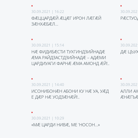
30.09.2021 | 16:22
30.09.202
ФӔЦЦАРДӔЙ ӔЦӔГ ИРОН ЛӔГӔЙ
РӔСТУО
ЗӔНХӔБӔЛ…
30.09.2021 | 15:14
30.09.202
НӔ ФИДИБӔСТИ ТУХГИНДЗИЙНАДӔ
ДӔ ЦЪУХ
ӔМА РАЙДЗАСТДЗИЙНАДӔ – АДӔМИ
ЦАРДИУАГИ ФАРНӔ ӔМА АМОНД ӔЙ!..
30.09.2021 | 14:40
30.09.202
ИСОНИБОНӔН АБОНИ КУ НӔ УА, УӔД
АЛЛИ А
Е ДӔР НӔ УОДЗӔНӔЙ!..
ӔНӔГЪӔ
30.09.2021 | 10:29
«МӔ ЦАРДИ НИВӔ, МЕ ’НОСОН…»