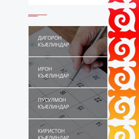
ДИГОРОН
КЪÆЛИНДАР
ИРОН
КЪÆЛИНДАР
ПУСУЛМОН
КЪÆЛИНДАР
КИРИСТОН
КЪÆЛИНДАР