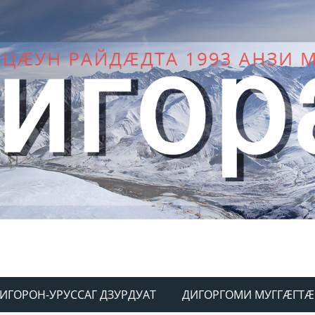
ИГОРОН-УРУССАГ ДЗУРДУАТ
ДИГОРГОМИ МУГГÆГТÆ