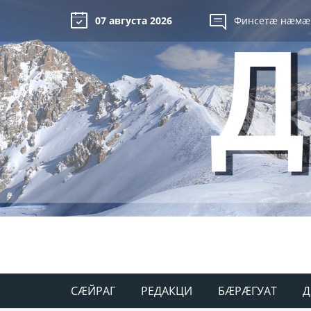
07 августа 2026
Финсетæ нæмæ
СÆЙРАГ
РЕДАКЦИ
БÆРÆГУАТ
Д