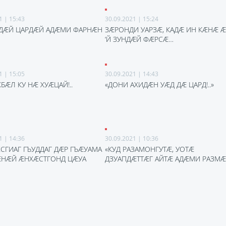
1 | 15:43
30.09.2021 | 15:24
ДӔЙ ЦАРДӔЙ АДӔМИ ФАРНӔН
ЗӔРОНДИ УАРЗӔ, КАДӔ ИН КӔНӔ 
‘Й ЗУНДӔЙ ФӔРСӔ…
1 | 15:05
30.09.2021 | 14:43
БӔЛ КУ НӔ ХУӔЦАЙ!..
«ДОНИ АХИДӔН УӔД ДӔ ЦАРД!..»
1 | 14:36
30.09.2021 | 10:36
ХСГИАГ ГЪУДДАГ ДӔР ГЪӔУАМА
«КУД РАЗАМОНГУТӔ, УОТӔ
НӔЙ ӔНХӔСТГОНД ЦӔУА
ДЗУАПДӔТТӔГ АЙТӔ АДӔМИ РАЗМӔ!.