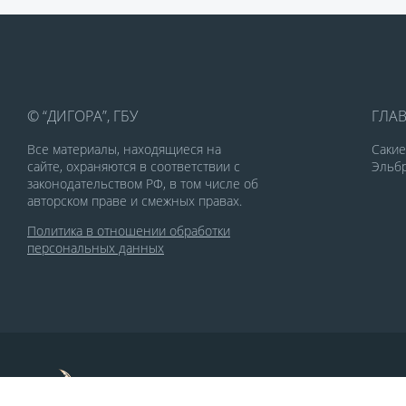
© “ДИГОРА”, ГБУ
ГЛА
Все материалы, находящиеся на
Саки
сайте, охраняются в соответствии с
Эльбр
законодательством РФ, в том числе об
авторском праве и смежных правах.
Политика в отношении обработки
персональных данных
По заказу Комитета по делам печати и
массовых коммуникаций РСО-Алания