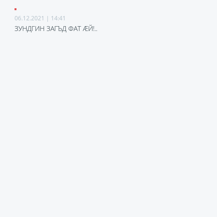
06.12.2021 | 14:41
ЗУНДГИН ЗАГЪД ФАТ ӔЙ!..