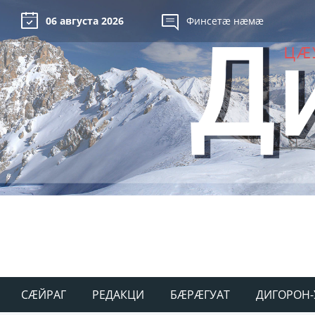
06 августа 2026
Финсетæ нæмæ
СÆЙРАГ
РЕДАКЦИ
БÆРÆГУАТ
ДИГОРОН-