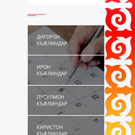
ДИГОРОН
КЪÆЛИНДАР
ИРОН
КЪÆЛИНДАР
ПУСУЛМОН
КЪÆЛИНДАР
КИРИСТОН
КЪÆЛИНДАР