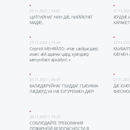
27.11.2021 | 14:01
27.11.202
ЦИТГИЙНАГ НИН ДӔ, НИЙЙЕРӔГ
ӔРДЗӔ 
МАДӔ!..
ХАРАКЕ
27.11.2021 | 11:40
27.11.202
Сергей МЕНЯЙЛО: «Нӕ сӕйрагдӕр
КЪУБАЛТ
ихӕс ӕй адӕми цард хуӕздӕр
КӔНӔН
кӕнунбӕл архайун!..»
27.11.2021 | 09:47
27.11.202
БАЛӔДӔРУЙНАГ ГЪУДДАГ ГЪӔУАМА
ДӔ ХУӔ
ЛӔДӔРД УА НӔ ЕУГУРЕМӔН ДӔР!
ФӔСМОЙ
20.11.2021 | 15:27
СОБЛЮДАЙТЕ ТРЕБОВАНИЯ
ПОЖАРНОЙ БЕЗОПАСНОСТИ В