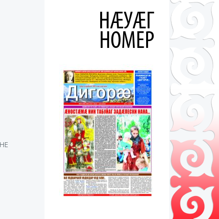
НÆУÆГ
НОМЕР
НЕ