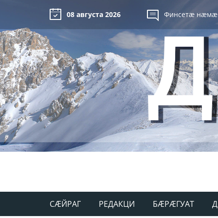
08 августа 2026
Финсетæ нæмæ
СÆЙРАГ
РЕДАКЦИ
БÆРÆГУАТ
Д