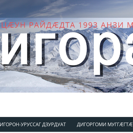
ИГОРОН-УРУССАГ ДЗУРДУАТ
ДИГОРГОМИ МУГГÆГТÆ