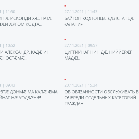
1 | 11:50
27.11.2021 | 11:43
ИН Ӕ ИСКОНДИ ХӔЗНАТӔ
БАЙГОН КОДТОНЦӔ ДӔЛСТАНЦӔ
ТТӔЙ ӔРГОМ КОДТА…
«АЛАНИ»
1 | 10:52
27.11.2021 | 09:57
И АЛЕКСАНДР. КАДӔ ИН
ЦИТГИЙНАГ НИН ДӔ, НИЙЙЕРӔГ
 ӔНОСТӔМӔ…
МАДӔ!..
1 | 09:43
20.11.2021 | 15:34
РЗТӔ ДОНМӔ МА КАЛӔ ӔМА
ОБ ОБЯЗАННОСТИ ОБСЛУЖИВАТЬ В
НАГ НӔ УОДЗӔНӔ!..
ОЧЕРЕДИ ОТДЕЛЬНЫХ КАТЕГОРИЙ
ГРАЖДАН