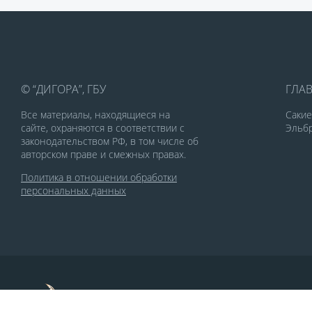
© “ДИГОРА”, ГБУ
ГЛА
Все материалы, находящиеся на
Саки
сайте, охраняются в соответствии с
Эльбр
законодательством РФ, в том числе об
авторском праве и смежных правах.
Политика в отношении обработки
персональных данных
По заказу Комитета по делам печати и
массовых коммуникаций РСО-Алания