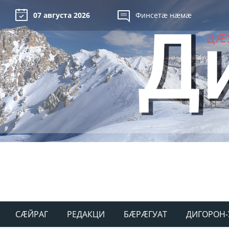
07 августа 2026
Финсетæ нæмæ
СÆЙРАГ
РЕДАКЦИ
БÆРÆГУАТ
ДИГОРОН-