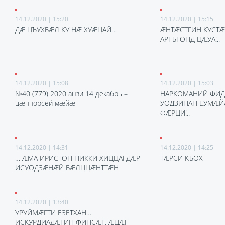
14.12.2020 | 15:20
14.12.2020 | 15:15
ДÆ ЦЪУХБÆЛ КУ НÆ ХУÆЦАЙ…
ÆНТÆСТГИН КУСТÆ
АРГЪГОНД ЦÆУА!..
14.12.2020 | 15:08
14.12.2020 | 15:03
№40 (779) 2020 анзи 14 декабрь –
НАРКОМАНИЙ ФИД
цæппорсей мæйæ
УОДЗИНАН ЕУМÆЙ
ФÆРЦИ!..
14.12.2020 | 14:31
14.12.2020 | 14:25
… ÆМА ИРИСТОН НИККИ ХИЦЦАГДÆР
ТÆРСИ КЪОХ
ИСУОДЗÆНÆЙ БÆЛЦЦÆНТТÆН
14.12.2020 | 13:40
УРУЙМÆГТИ ЕЗЕТХАН…
ИСКУРДИАДÆГИН ФИНСÆГ, ÆЦÆГ