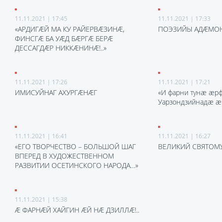
11.11.2021 | 17:45
11.11.2021 | 17:33
«АРДИГӔЙ МА КУ РАЙЕРВӔЗИНӔ,
ПОЭЗИЙЫ АДӔМО
ФИНСГӔ БА УӔД БӔРГӔ БЕРӔ
ДЕССАГДӔР НИККӔНИНӔ!..»
11.11.2021 | 17:26
11.11.2021 | 17:21
ИМИСУЙНАГ АХУРГӔНӔГ
«И фарни тунӕ ӕр
Уарзондзийнадӕ ӕр
11.11.2021 | 16:41
11.11.2021 | 16:27
«ЕГО ТВОРЧЕСТВО – БОЛЬШОЙ ШАГ
ВЕЛИКИЙ СВЯТОМ
ВПЕРЕД В ХУДОЖЕСТВЕННОМ
РАЗВИТИИ ОСЕТИНСКОГО НАРОДА…»
11.11.2021 | 15:38
Ӕ ФАРНӔЙ ХАЙГИН ӔЙ НӔ ДЗИЛЛӔ!..