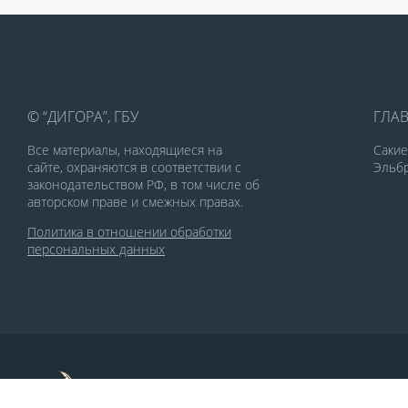
© “ДИГОРА”, ГБУ
ГЛА
Все материалы, находящиеся на
Саки
сайте, охраняются в соответствии с
Эльбр
законодательством РФ, в том числе об
авторском праве и смежных правах.
Политика в отношении обработки
персональных данных
По заказу Комитета по делам печати и
массовых коммуникаций РСО-Алания