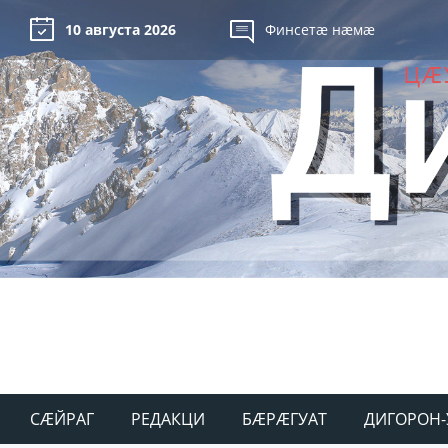
10 августа 2026
Финсетæ нæмæ
СÆЙРАГ
РЕДАКЦИ
БÆРÆГУАТ
ДИГОРОН-