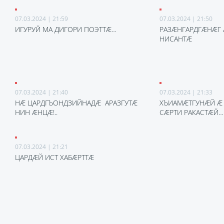
07.03.2024 | 21:59
07.03.2024 | 21:50
ИГУРУЙ МА ДИГОРИ ПОЭТТÆ…
РАЗÆНГАРДГÆНÆГ
НИСАНТÆ
07.03.2024 | 21:40
07.03.2024 | 21:33
НÆ ЦАРДГЪОНДЗИЙНАДÆ АРАЗГУТÆ
ХЪИАМÆТГУНÆЙ Æ
НИН ÆНЦÆ!..
СÆРТИ РАКАСТÆЙ…
07.03.2024 | 21:21
ЦАРДÆЙ ИСТ ХАБÆРТТÆ