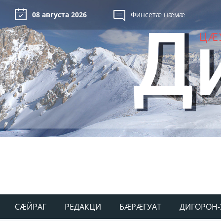
08 августа 2026
Финсетæ нæмæ
СÆЙРАГ
РЕДАКЦИ
БÆРÆГУАТ
ДИГОРОН-