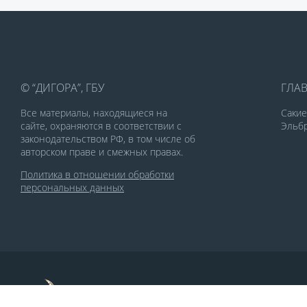
© “ДИГОРА”, ГБУ
ГЛА
Все материалы, находящиеся на
Саки
сайте, охраняются в соответствии с
Эльбр
законодательством РФ, в том числе об
авторском праве и смежных правах.
Политика в отношении обработки
персональных данных
По заказу Комитета по делам печати и
массовых коммуникаций РСО-Алания