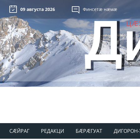
09 августа 2026
Финсетæ нæмæ
СÆЙРАГ
РЕДАКЦИ
БÆРÆГУАТ
ДИГОРОН-