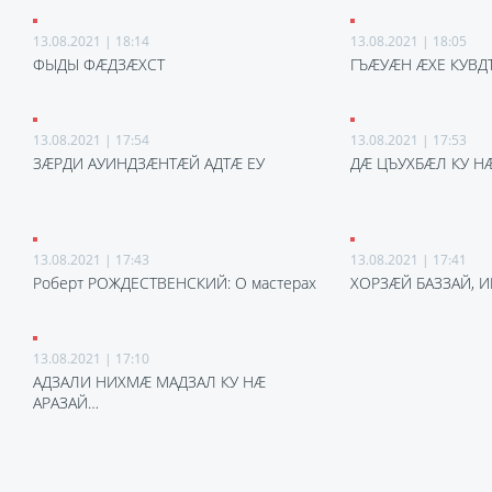
13.08.2021 | 18:14
13.08.2021 | 18:05
ФЫДЫ ФӔДЗӔХСТ
ГЪӔУӔН ӔХЕ КУВДТ
13.08.2021 | 17:54
13.08.2021 | 17:53
ЗӔРДИ АУИНДЗӔНТӔЙ АДТӔ ЕУ
ДӔ ЦЪУХБӔЛ КУ НӔ
13.08.2021 | 17:43
13.08.2021 | 17:41
Роберт РОЖДЕСТВЕНСКИЙ: О мастерах
ХОРЗӔЙ БАЗЗАЙ, 
13.08.2021 | 17:10
АДЗАЛИ НИХМӔ МАДЗАЛ КУ НӔ
АРАЗАЙ…