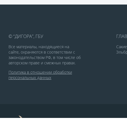
© “ДИГОРА”, ГБУ
ГЛА
Все материалы, находящиеся на
Саки
сайте, охраняются в соответствии с
Эльбр
законодательством РФ, в том числе об
авторском праве и смежных правах.
Политика в отношении обработки
персональных данных
По заказу Комитета по делам печати и
массовых коммуникаций РСО-Алания