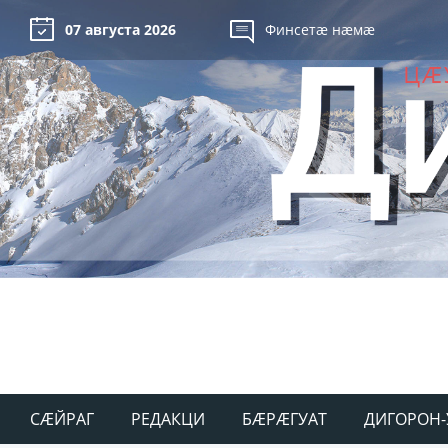
07 августа 2026
Финсетæ нæмæ
СÆЙРАГ
РЕДАКЦИ
БÆРÆГУАТ
ДИГОРОН-