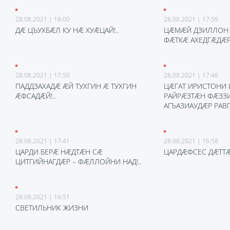
28.08.2021 | 18:00
28.08.2021 | 17:59
ДӔ ЦЪУХБӔЛ КУ НӔ ХУӔЦАЙ!..
ЦӔМӔЙ ДЗИЛЛОН
ФӔТКӔ АХЕДГӔДӔР
28.08.2021 | 17:50
28.08.2021 | 17:46
ПАДДЗАХАДӔ ӔЙ ТУХГИН Ӕ ТУХГИН
ЦӔГАТ ИРИСТОНИ
ӔФСАДӔЙ!..
РАЙРӔЗТӔН ФӔЗЗ
АГЪАЗИАУДӔР РАВ
28.08.2021 | 17:41
28.08.2021 | 16:58
ЦАРДИ БЕРӔ НӔДТӔН СӔ
ЦАРДӔФСЕС ДӔТТ
ЦИТГИЙНАГДӔР – ФӔЛЛОЙНИ НАД!..
28.08.2021 | 16:51
СВЕТИЛЬНИК ЖИЗНИ