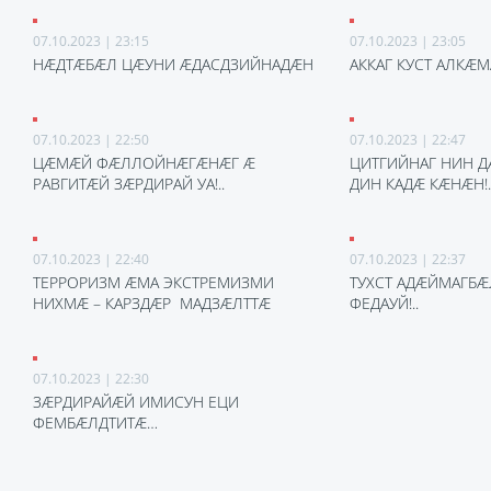
07.10.2023 | 23:15
07.10.2023 | 23:05
НÆДТÆБÆЛ ЦÆУНИ ÆДАСДЗИЙНАДÆН
АККАГ КУСТ АЛКÆ
07.10.2023 | 22:50
07.10.2023 | 22:47
ЦÆМÆЙ ФÆЛЛОЙНÆГÆНÆГ Æ
ЦИТГИЙНАГ НИН Д
РАВГИТÆЙ ЗÆРДИРАЙ УА!..
ДИН КАДÆ КÆНÆН!.
07.10.2023 | 22:40
07.10.2023 | 22:37
ТЕРРОРИЗМ ÆМА ЭКСТРЕМИЗМИ
ТУХСТ АДÆЙМАГБÆ
НИХМÆ – КАРЗДÆР МАДЗÆЛТТÆ
ФЕДАУЙ!..
07.10.2023 | 22:30
ЗÆРДИРАЙÆЙ ИМИСУН ЕЦИ
ФЕМБÆЛДТИТÆ…