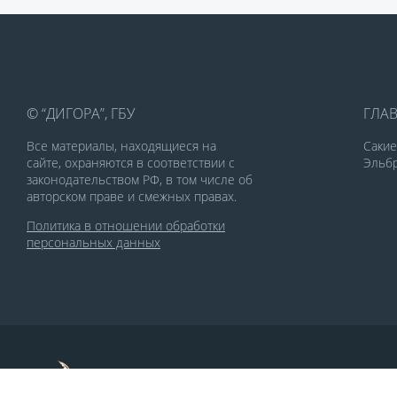
© “ДИГОРА”, ГБУ
ГЛА
Все материалы, находящиеся на
Саки
сайте, охраняются в соответствии с
Эльбр
законодательством РФ, в том числе об
авторском праве и смежных правах.
Политика в отношении обработки
персональных данных
По заказу Комитета по делам печати и
массовых коммуникаций РСО-Алания