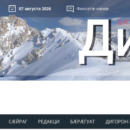
07 августа 2026
Финсетæ нæмæ
СÆЙРАГ
РЕДАКЦИ
БÆРÆГУАТ
ДИГОРОН-