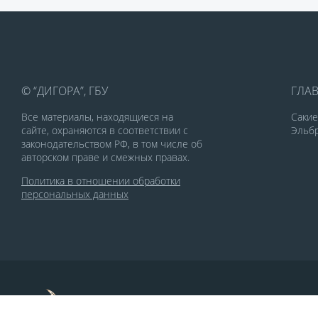
© “ДИГОРА”, ГБУ
ГЛА
Все материалы, находящиеся на
Саки
сайте, охраняются в соответствии с
Эльбр
законодательством РФ, в том числе об
авторском праве и смежных правах.
Политика в отношении обработки
персональных данных
По заказу Комитета по делам печати и
массовых коммуникаций РСО-Алания