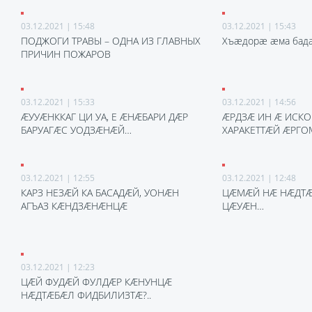
03.12.2021 | 15:48
03.12.2021 | 15:43
ПОДЖОГИ ТРАВЫ – ОДНА ИЗ ГЛАВНЫХ
Хъӕдорӕ ӕма бадӕ
ПРИЧИН ПОЖАРОВ
03.12.2021 | 15:33
03.12.2021 | 14:56
ӔУУӔНККАГ ЦИ УА, Е ӔНӔБАРИ ДӔР
ӔРДЗӔ ИН Ӕ ИСК
БАРУАГӔС УОДЗӔНӔЙ…
ХАРАКЕТТӔЙ ӔРГО
03.12.2021 | 12:55
03.12.2021 | 12:48
КАРЗ НЕЗӔЙ КА БАСАДӔЙ, УОНӔН
ЦӔМӔЙ НӔ НӔДТ
АГЪАЗ КӔНДЗӔНӔНЦӔ
ЦӔУӔН…
03.12.2021 | 12:23
ЦӔЙ ФУДӔЙ ФУЛДӔР КӔНУНЦӔ
НӔДТӔБӔЛ ФИДБИЛИЗТӔ?..