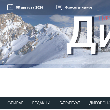
08 августа 2026
Финсетæ нæмæ
СÆЙРАГ
РЕДАКЦИ
БÆРÆГУАТ
ДИГОРОН-