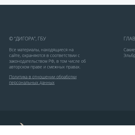
© “ДИГОРА”, ГБУ
ГЛА
Все материалы, находящиеся на
Саки
сайте, охраняются в соответствии с
Эльбр
законодательством РФ, в том числе об
авторском праве и смежных правах.
Политика в отношении обработки
персональных данных
По заказу Комитета по делам печати и
массовых коммуникаций РСО-Алания