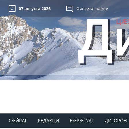
07 августа 2026
Финсетæ нæмæ
СÆЙРАГ
РЕДАКЦИ
БÆРÆГУАТ
ДИГОРОН-