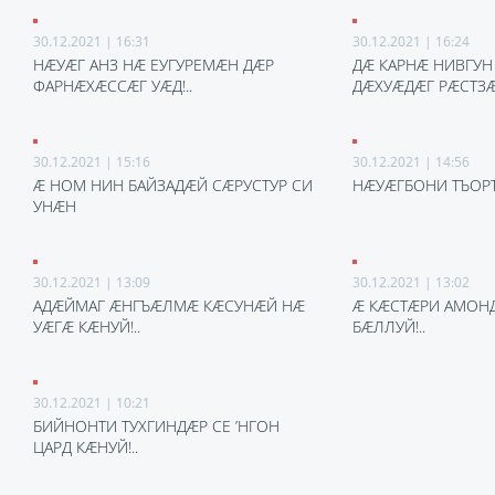
30.12.2021 | 16:31
30.12.2021 | 16:24
НÆУÆГ АНЗ НÆ ЕУГУРЕМÆН ДÆР
ДÆ КАРНÆ НИВГУН
ФАРНÆХÆССÆГ УÆД!..
ДÆХУÆДÆГ РÆСТЗÆ
30.12.2021 | 15:16
30.12.2021 | 14:56
Ӕ НОМ НИН БАЙЗАДӔЙ СӔРУСТУР СИ
НӔУӔГБОНИ ТЪОРТ
УНӔН
30.12.2021 | 13:09
30.12.2021 | 13:02
АДÆЙМАГ ÆНГЪÆЛМÆ КÆСУНÆЙ НÆ
Æ КÆСТÆРИ АМОНД
УÆГÆ КÆНУЙ!..
БÆЛЛУЙ!..
30.12.2021 | 10:21
БИЙНОНТИ ТУХГИНДÆР СЕ ’НГОН
ЦАРД КÆНУЙ!..