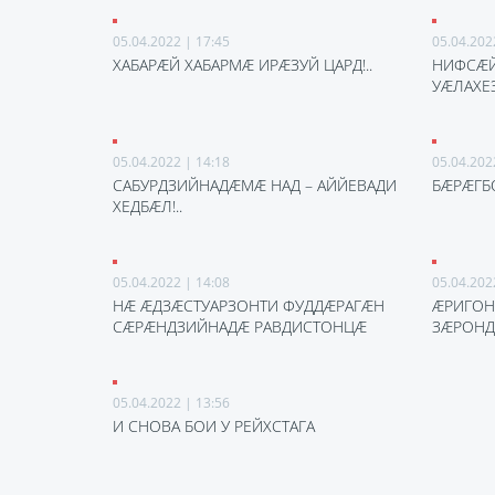
05.04.2022 | 17:45
05.04.202
ХАБАРӔЙ ХАБАРМӔ ИРӔЗУЙ ЦАРД!..
НИФСӔЙ
УӔЛАХЕЗ
05.04.2022 | 14:18
05.04.202
САБУРДЗИЙНАДӔМӔ НАД – АЙЙЕВАДИ
БӔРӔГБ
ХЕДБӔЛ!..
05.04.2022 | 14:08
05.04.202
НӔ ӔДЗӔСТУАРЗОНТИ ФУДДӔРАГӔН
ӔРИГОН
СӔРӔНДЗИЙНАДӔ РАВДИСТОНЦӔ
ЗӔРОНД
05.04.2022 | 13:56
И СНОВА БОИ У РЕЙХСТАГА