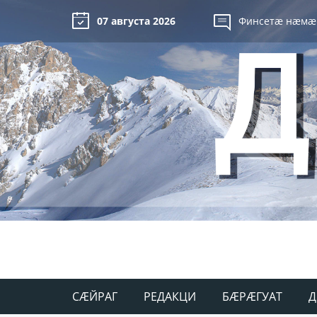
07 августа 2026
Финсетæ нæмæ
СÆЙРАГ
РЕДАКЦИ
БÆРÆГУАТ
Д