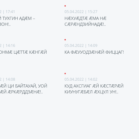
2 | 17:41
05.04.2022 | 15:27
 ТУХГИН АДӔМ –
НӔХУӔДТӔ ӔМА НӔ
ОН!..
СӔРӔНДЗИЙНАДӔ!..
2 | 14:16
05.04.2022 | 14:09
ОНМӔ ЦӔТТӔ КӔНГӔЙ
КА ФӔУУОДЗӔНӔЙ ФИЦЦАГ!
2 | 14:08
05.04.2022 | 14:02
ӔЙ ЦИ БАЙТАУАЙ, УОЙ
КУД АХСГИАГ ӔЙ КӔСТӔРӔЙ
ӔЙ ӔРКӔРДДЗӔНӔ!..
КИУНУГӔБӔЛ ӔХЦУЛ УН!..