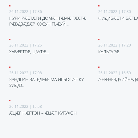
26.11.2022 | 17:36
26.11.2022 | 17:30
НУРИ РÆСТÆГИ ДОМÆНТÆМÆ ГÆСГÆ
ФИДИБÆСТИ БÆГЪ
РÆВДЗÆДÆР КОСУН ГЪÆУЙ…
26.11.2022 | 17:26
26.11.2022 | 17:20
ХАБÆРТТÆ, ЦАУТÆ…
КУЛЬТУРÆ
26.11.2022 | 17:08
26.11.2022 | 16:59
ЗУНДГИН ЗАГЪДМÆ МА ИГЪОСÆГ КУ
ÆНÆНЕЗДЗИЙНАД
УИДÆ!..
26.11.2022 | 15:58
ӔЦӔГ НӔРТОН – ӔЦӔГ КУРУХОН