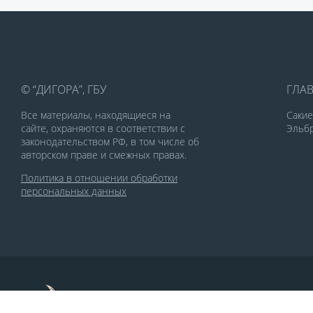
© “ДИГОРА”, ГБУ
ГЛА
Все материалы, находящиеся на
Саки
сайте, охраняются в соответствии с
Эльбр
законодательством РФ, в том числе об
авторском праве и смежных правах.
Политика в отношении обработки
персональных данных
По заказу Комитета по делам печати и
массовых коммуникаций РСО-Алания