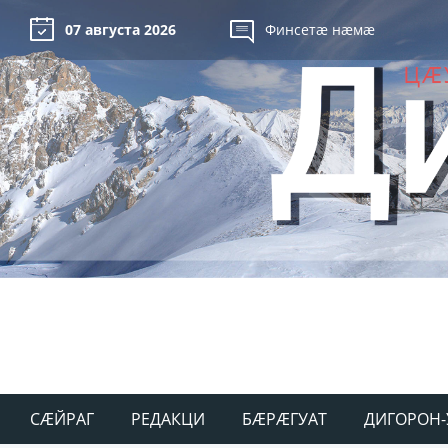
07 августа 2026
Финсетæ нæмæ
СÆЙРАГ
РЕДАКЦИ
БÆРÆГУАТ
ДИГОРОН-