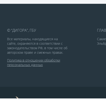
© “ДИГОРА”, ГБУ
ГЛА
Все материалы, находящиеся на
Саки
сайте, охраняются в соответствии с
Эльбр
законодательством РФ, в том числе об
авторском праве и смежных правах.
Политика в отношении обработки
персональных данных
По заказу Комитета по делам печати и
массовых коммуникаций РСО-Алания