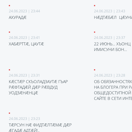
24.06.2023 | 23:44
24.06.2023 | 23:43
АХУРАДÆ
НÆДТÆБÆЛ ЦÆУН
24.06.2023 | 23:41
24.06.2023 | 23:37
ХАБÆРТТÆ, ЦАУТÆ
22 ИЮНЬ… ХЪОНЦ
ИМИСУНИ БОН…
24.06.2023 | 23:31
24.06.2023 | 23:28
КÆСТÆР СКЪОЛАДЗАУТÆ ГЪАР
ОБ ОБЯЗАННОСТЯ
РÆФТАДÆЙ ДÆР РÆВДУД
НА БЛОГЕРА ПРИ 
УОДЗÆНÆНЦÆ
ОБЩЕДОСТУПНОЙ
САЙТЕ В СЕТИ ИНТ
24.06.2023 | 23:23
ТÆРСУН НÆ ФИДТÆЛТÆМÆ ДÆР
ÆГАДÆ АДТÆЙ!..