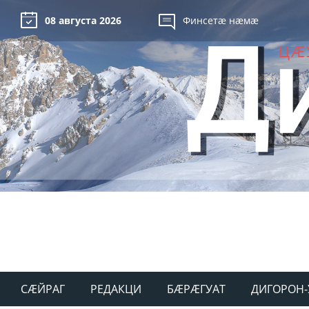
08 августа 2026
Финсетæ нæмæ
СÆЙРАГ
РЕДАКЦИ
БÆРÆГУАТ
ДИГОРОН-