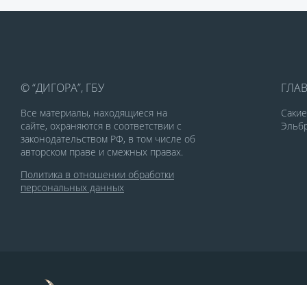
© “ДИГОРА”, ГБУ
ГЛА
Все материалы, находящиеся на
Саки
сайте, охраняются в соответствии с
Эльбр
законодательством РФ, в том числе об
авторском праве и смежных правах.
Политика в отношении обработки
персональных данных
По заказу Комитета по делам печати и
массовых коммуникаций РСО-Алания