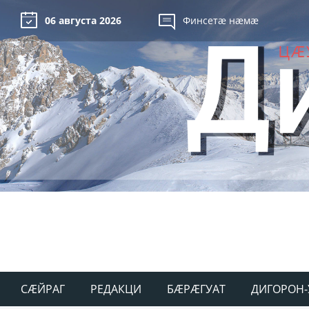
06 августа 2026
Финсетæ нæмæ
СÆЙРАГ
РЕДАКЦИ
БÆРÆГУАТ
ДИГОРОН-