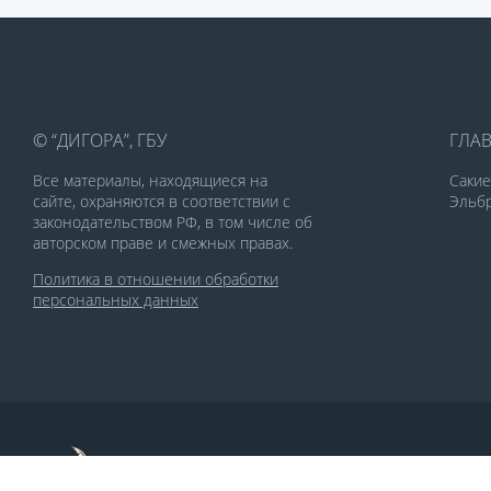
© “ДИГОРА”, ГБУ
ГЛА
Все материалы, находящиеся на
Саки
сайте, охраняются в соответствии с
Эльбр
законодательством РФ, в том числе об
авторском праве и смежных правах.
Политика в отношении обработки
персональных данных
По заказу Комитета по делам печати и
массовых коммуникаций РСО-Алания