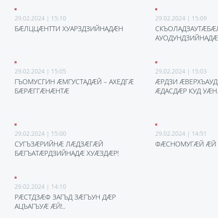
29.02.2024 | 15:10
29.02.2024 | 15:09
БÆЛЦЦÆНТТИ ХУАРЗДЗИЙНАДÆН
СКЪОЛАДЗАУТÆБÆ
АУОДУНДЗИЙНАД
29.02.2024 | 15:05
29.02.2024 | 15:03
ГЪОМУСГИН ÆМГУСТАДÆЙ – АХЕДГÆ
ÆРДЗИ ÆВЕРХЪАУ
БÆРÆГГÆНÆНТÆ
ÆДАСДÆР КУД УÆН
29.02.2024 | 15:00
29.02.2024 | 14:51
СУГЪЗÆРИЙНÆ ЛÆДЗÆГÆЙ
ФÆСНОМУГÆЙ ÆЙ 
БÆГЪАТÆРДЗИЙНАДÆ ХУÆЗДÆР!
29.02.2024 | 14:10
РÆСТДЗÆФ ЗАГЪД ЗÆГЪУН ДÆР
АЦЪАГЪУÆ ÆЙ!..