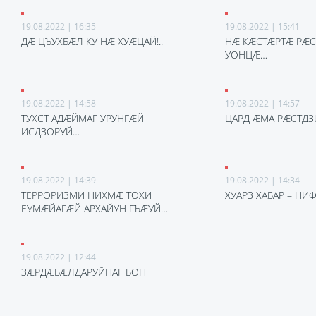
19.08.2022 | 16:35
19.08.2022 | 15:41
ДÆ ЦЪУХБÆЛ КУ НÆ ХУÆЦАЙ!..
НÆ КÆСТÆРТÆ РÆ
УОНЦÆ…
19.08.2022 | 14:58
19.08.2022 | 14:57
ТУХСТ АДÆЙМАГ УРУНГÆЙ
ЦАРД ÆМА РÆСТД
ИСДЗОРУЙ…
19.08.2022 | 14:39
19.08.2022 | 14:34
ТЕРРОРИЗМИ НИХМÆ ТОХИ
ХУАРЗ ХАБАР – НИФ
ЕУМÆЙАГÆЙ АРХАЙУН ГЪÆУЙ…
19.08.2022 | 12:44
ЗÆРДÆБÆЛДАРУЙНАГ БОН