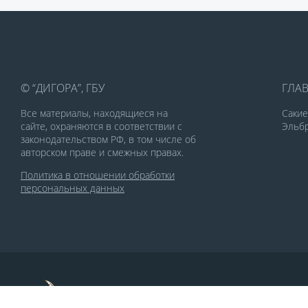
© “ДИГОРА”, ГБУ
ГЛА
Все материалы, находящиеся на
Саки
сайте, охраняются в соответствии с
Эльбр
законодательством РФ, в том числе об
авторском праве и смежных правах.
Политика в отношении обработки
персональных данных
По заказу Комитета по делам печати и
массовых коммуникаций РСО-Алания