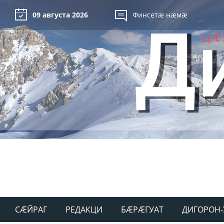
09 августа 2026
Финсетæ нæмæ
СÆЙРАГ
РЕДАКЦИ
БÆРÆГУАТ
ДИГОРОН-