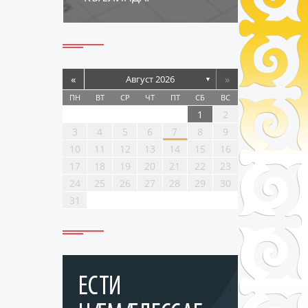
«
»
Август 2026
▼
ПН
ВТ
СР
ЧТ
ПТ
СБ
ВС
3
5
1
3
2
5
3
5
1
4
2
4
3
1
4
2
5
3
5
1
2
5
1
3
1
4
2
5
3
3
2
4
2
5
1
3
1
4
4
3
5
1
3
2
4
2
5
5
1
4
2
4
4
6
2
4
3
6
1
4
6
2
5
3
5
1
1
4
2
5
3
6
1
4
6
2
3
6
2
4
2
5
1
3
6
1
4
4
3
5
1
3
6
2
4
2
5
5
1
4
6
2
4
3
5
1
3
6
6
2
5
3
5
5
7
3
5
1
1
4
7
2
5
7
3
6
1
4
6
2
2
5
1
3
6
1
4
7
2
5
7
3
4
7
3
5
1
3
6
2
4
7
2
5
5
1
4
6
2
4
7
3
5
1
3
6
6
2
5
7
3
5
1
4
6
2
4
7
7
3
6
1
4
6
1
2
0
2
0
2
0
2
1
1
0
1
2
0
2
2
0
1
2
0
0
1
2
0
1
1
0
2
0
1
2
2
1
1
8
6
6
9
7
8
6
9
7
7
6
8
6
9
7
8
9
8
6
8
7
9
7
6
9
7
9
8
6
8
7
8
6
9
7
9
8
6
9
11
13
11
10
13
11
13
12
10
12
11
12
10
13
11
13
10
13
11
12
10
13
11
11
10
12
10
13
11
12
12
11
13
11
10
12
10
13
13
12
10
12
9
7
7
8
9
7
8
8
7
9
7
8
9
9
7
9
8
8
7
8
9
7
9
8
9
7
8
9
7
12
14
10
12
11
14
12
14
10
13
11
13
12
10
13
11
14
12
14
10
11
14
10
12
10
13
11
14
12
12
11
13
11
14
10
12
10
13
13
12
14
10
12
11
13
11
14
14
10
13
11
13
8
8
9
8
9
9
8
8
9
8
9
9
8
9
8
9
8
9
8
3
4
5
6
7
8
9
7
9
5
7
3
3
6
9
4
7
9
5
8
3
6
8
4
4
7
3
5
8
3
6
9
4
7
9
5
6
9
5
7
3
5
8
4
6
9
4
7
7
3
6
8
4
6
9
5
7
3
5
8
8
4
7
9
5
7
3
6
8
4
6
9
9
5
8
3
6
8
18
20
16
18
14
14
17
20
15
18
20
16
19
14
17
19
15
15
18
14
16
19
14
17
20
15
18
20
16
17
20
16
18
14
16
19
15
17
20
15
18
18
14
17
19
15
17
20
16
18
14
16
19
19
15
18
20
16
18
14
17
19
15
17
20
20
16
19
14
17
19
19
21
17
19
15
15
18
21
16
19
21
17
20
15
18
20
16
16
19
15
17
20
15
18
21
16
19
21
17
18
21
17
19
15
17
20
16
18
21
16
19
19
15
18
20
16
18
21
17
19
15
17
20
20
16
19
21
17
19
15
18
20
16
18
21
21
17
20
15
18
20
10
11
12
13
14
15
16
4
6
2
4
0
0
3
6
1
4
6
2
5
0
3
5
1
1
4
0
2
5
0
3
6
1
4
6
2
3
6
2
4
0
2
5
1
3
6
1
4
4
0
3
5
1
3
6
2
4
0
2
5
5
1
4
6
2
4
0
3
5
1
3
6
6
2
5
0
3
5
25
27
23
25
21
21
24
27
22
25
27
23
26
21
24
26
22
22
25
21
23
26
21
24
27
22
25
27
23
24
27
23
25
21
23
26
22
24
27
22
25
25
21
24
26
22
24
27
23
25
21
23
26
26
22
25
27
23
25
21
24
26
22
24
27
27
23
26
21
24
26
26
28
24
26
22
22
25
28
23
26
28
24
27
22
25
27
23
23
26
22
24
27
22
25
28
23
26
28
24
25
28
24
26
22
24
27
23
25
28
23
26
26
22
25
27
23
25
28
24
26
22
24
27
27
23
26
28
24
26
22
25
27
23
25
28
28
24
27
22
25
27
17
18
19
20
21
22
23
1
9
7
7
0
8
1
9
7
0
8
8
1
7
9
7
0
8
1
9
9
7
9
8
0
8
1
7
0
8
0
9
7
9
8
1
9
7
0
8
0
9
7
0
30
28
28
31
29
30
28
31
29
28
30
28
31
29
30
30
28
30
29
29
28
31
29
30
28
30
29
30
28
31
29
30
28
31
31
29
30
31
29
30
29
29
30
31
31
29
30
30
29
30
31
29
30
31
29
30
31
29
24
25
26
27
28
29
30
31