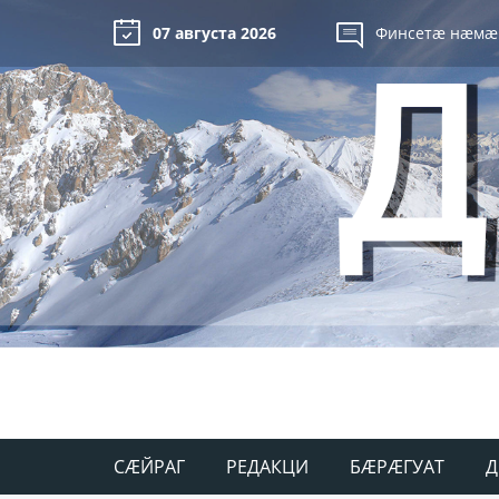
07 августа 2026
Финсетæ нæмæ
СÆЙРАГ
РЕДАКЦИ
БÆРÆГУАТ
Д