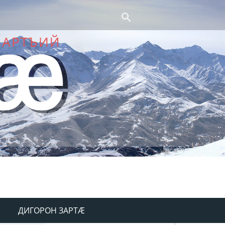
ДИГОРОН ЗАРТÆ