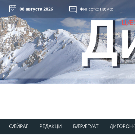
08 августа 2026
Финсетæ нæмæ
СÆЙРАГ
РЕДАКЦИ
БÆРÆГУАТ
ДИГОРОН-