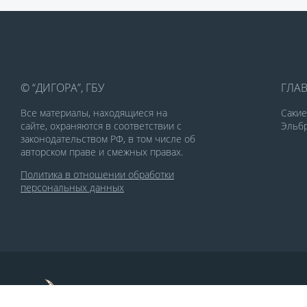
© “ДИГОРА”, ГБУ
ГЛА
Все материалы, находящиеся на
Саки
сайте, охраняются в соответствии с
Эльбр
законодательством РФ, в том числе об
авторском праве и смежных правах.
Политика в отношении обработки
персональных данных
По заказу Комитета по делам печати и
массовых коммуникаций РСО-Алания