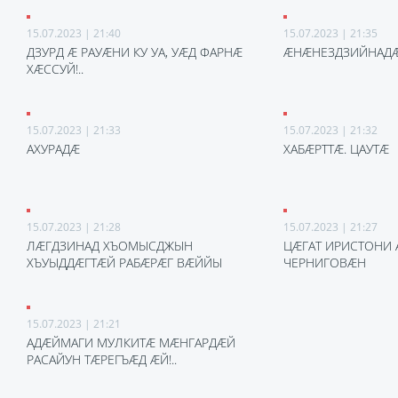
15.07.2023 | 21:40
15.07.2023 | 21:35
ДЗУРД Æ РАУÆНИ КУ УА, УÆД ФАРНÆ
ÆНÆНЕЗДЗИЙНАД
ХÆССУЙ!..
15.07.2023 | 21:33
15.07.2023 | 21:32
АХУРАДÆ
ХАБÆРТТÆ. ЦАУТÆ
15.07.2023 | 21:28
15.07.2023 | 21:27
ЛÆГДЗИНАД ХЪОМЫСДЖЫН
ЦÆГАТ ИРИСТОНИ 
ХЪУЫДДÆГТÆЙ РАБÆРÆГ ВÆЙЙЫ
ЧЕРНИГОВÆН
15.07.2023 | 21:21
АДÆЙМАГИ МУЛКИТÆ МÆНГАРДÆЙ
РАСАЙУН ТÆРЕГЪÆД ÆЙ!..