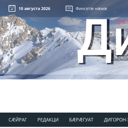
10 августа 2026
Финсетæ нæмæ
СÆЙРАГ
РЕДАКЦИ
БÆРÆГУАТ
ДИГОРОН-