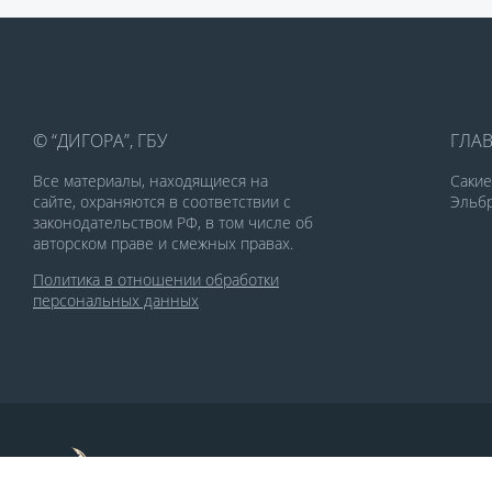
© “ДИГОРА”, ГБУ
ГЛА
Все материалы, находящиеся на
Саки
сайте, охраняются в соответствии с
Эльбр
законодательством РФ, в том числе об
авторском праве и смежных правах.
Политика в отношении обработки
персональных данных
По заказу Комитета по делам печати и
массовых коммуникаций РСО-Алания