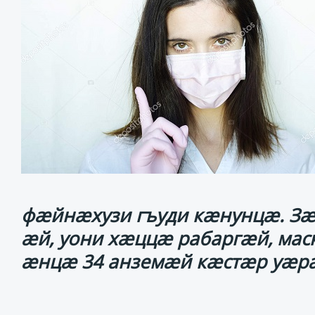
фæйнæхузи гъуди кæнунцæ. Зæ
æй, уони хæццæ рабаргæй, мас
æнцæ 34 анземæй кæстæр уæр