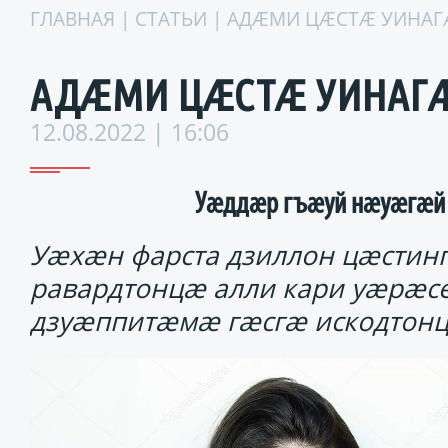
ГЛАВНАЯ
|
СТАТЬИ
| АДÆМИ ЦÆСТÆ УИНАГÆ
АДÆМИ ЦÆСТÆ УИНАГÆ
12.08.2022 | 16:06
Уæддæр гъæуй нæуæгæй 
Уæхæн фарста дзиллон цæстин
равардтонцæ алли кари уæрæс
дзуæппитæмæ гæсгæ искодтон