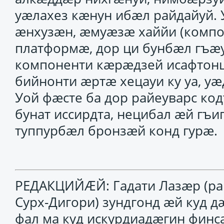
уӕлахез кӕнун ибӕл райдайуй.
ӕнхузӕн, ӕмуӕзӕ хаййи (компон
платформӕ, дор ци бунбӕл гъӕ
компоненти кӕрӕдзей исафтонц
бийнонти ӕртӕ хецауи ку уа, у
Уой фӕсте ба дор райеуварс код
бунат иссирдта, нецибал ӕй гъ
туппурбӕл бронзӕй конд гурӕ.
РЕДАКЦИЙӔЙ: Гадати Лазӕр (ра
Сурх-Дигори) зундгонд ӕй куд д
фал ма куд искурдиадӕгин финс