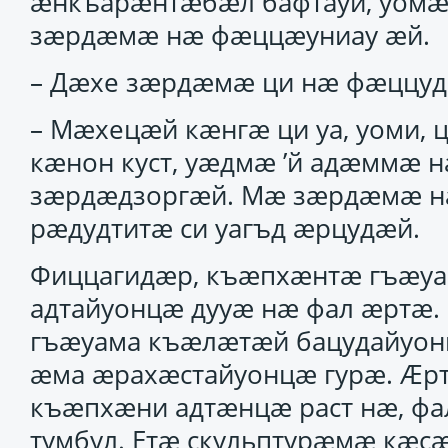
ӕнкъарӕнтӕбӕл бафтауй, уомӕ 
зӕрдӕмӕ нӕ фӕццӕуниау ӕй.
– Дӕхе зӕрдӕмӕ ци нӕ фӕццудӕ
– Мӕхецӕй кӕнгӕ ци уа, уоми,
кӕнон куст, уӕдмӕ ’й адӕммӕ 
зӕрдӕдзоргӕй. Мӕ зӕрдӕмӕ нӕ
рӕдудтитӕ си уагъд ӕрцудӕй.
Фиццагидӕр, къӕпхӕнтӕ гъӕу
адтайуонцӕ дууӕ нӕ фал ӕртӕ.
гъӕуама къӕлӕтӕй бацудайуо
ӕма ӕрахӕстайуонцӕ гурӕ. Ӕр
къӕпхӕни адтӕнцӕ раст нӕ, фа
тумбул. Етӕ скульптурӕмӕ кӕс