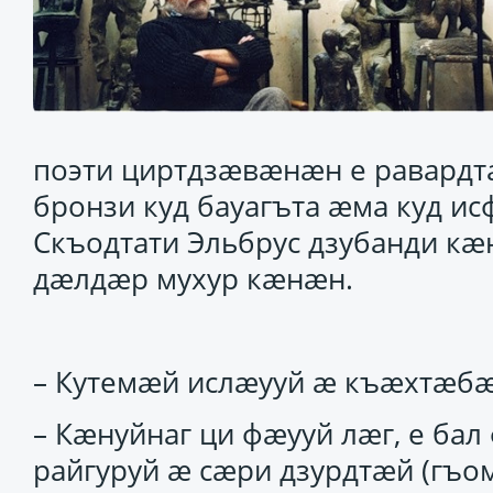
поэти циртдзӕвӕнӕн е равардт
бронзи куд бауагъта ӕма куд ис
Скъодтати Эльбрус дзубанди кӕ
дӕлдӕр мухур кӕнӕн.
– Кутемӕй ислӕууй ӕ къӕхтӕбӕ
– Кӕнуйнаг ци фӕууй лӕг, е ба
райгуруй ӕ сӕри дзурдтӕй (гъом