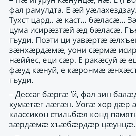
фал рамулдта. Е ӕй уӕлахездза
Тухст цард.. ӕ каст… бӕласӕ… 
цума исирӕзтӕй ӕд бӕласӕ. Гъе
гъуди. Поэти ци уавӕртӕ ӕлхъ
зӕнхӕрдӕмӕ, уони сӕрмӕ иси
нӕййес, еци сӕр. Е ракӕсуй ӕ е
фӕуд кӕнуй, е кӕронмӕ ӕнхӕст
гъуди.
– Дессаг бӕргӕ ’й, фал зин ба
хумӕтӕг лӕгӕн. Уогӕ хор дӕр 
классикон стильбӕл конд памя
зӕрдӕмӕ хъӕбӕрдӕр цӕунцӕ.