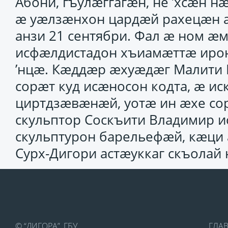
Абони, гъулӕггагӕн, не ’хсӕн н
ӕ уӕлзӕнхон цардӕй рахецӕн 
анзи 21 сентябри. Фал ӕ ном ӕ
исфӕлдистадон хъиамӕттӕ иро
’нцӕ. Кӕддӕр ӕхуӕдӕг Малити 
сорӕт куд исӕносон кодта, ӕ ис
циртдзӕвӕнӕй, уотӕ ин ӕхе сор
скульптор Соскъити Владимир 
скульптурон барельефӕй, кӕц
Сурх-Дигори астӕуккаг скъолай
© “ДИГОРА”, ГБУ
ГЛА