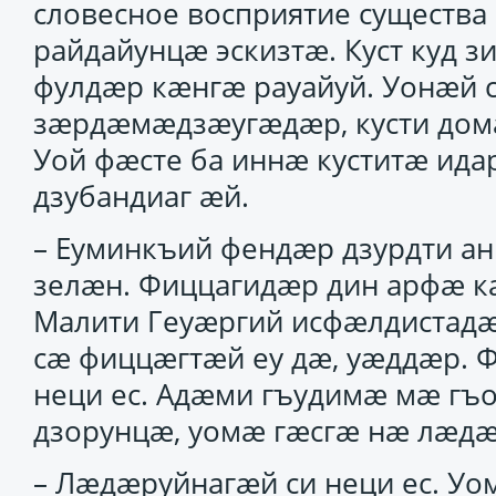
словесное восприятие существа 
райдайунцӕ эскизтӕ. Куст куд з
фулдӕр кӕнгӕ рауайуй. Уонӕй с
зӕрдӕмӕдзӕугӕдӕр, кусти домӕн
Уой фӕсте ба иннӕ куститӕ ид
дзубандиаг ӕй.
– Еуминкъий фендӕр дзурдти 
зелӕн. Фиццагидӕр дин арфӕ 
Малити Геуӕргий исфӕлдистадӕ
сӕ фиццӕгтӕй еу дӕ, уӕддӕр. 
неци ес. Адӕми гъудимӕ мӕ гъо
дзорунцӕ, уомӕ гӕсгӕ нӕ лӕд
– Лӕдӕруйнагӕй си неци ес. Уо