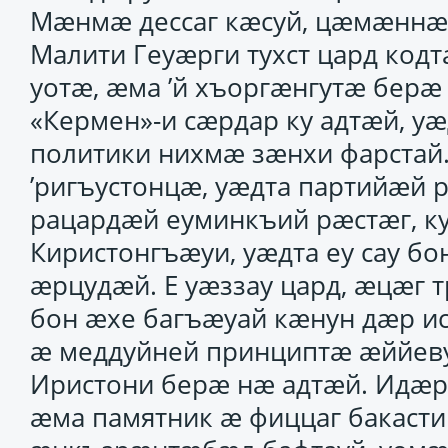
Мӕнмӕ дессаг кӕсуй, цӕмӕннӕ 
Малити Геуӕрги тухст цард кодт
уотӕ, ӕма ’й хъоргӕнгутӕ берӕ
«Кермен»-и сӕрдар ку адтӕй, уӕ
политики нихмӕ зӕнхи фарстай
’ригъустонцӕ, уӕдта партийӕй 
рацардӕй еуминкъий рӕстӕг, к
Киристонгъӕуи, уӕдта еу сау б
ӕрцудӕй. Е уӕззау цард, ӕцӕг т
бон ӕхе багъӕуай кӕнун дӕр и
ӕ меддуйней принциптӕ ӕййев
Иристони берӕ нӕ адтӕй. Идӕр
ӕма памятник ӕ фиццаг бакаст