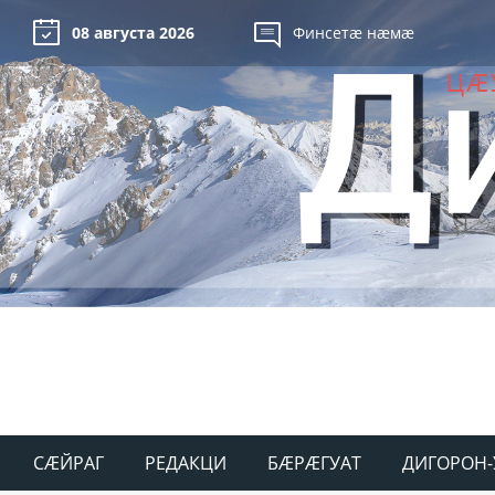
08 августа 2026
Финсетæ нæмæ
СÆЙРАГ
РЕДАКЦИ
БÆРÆГУАТ
ДИГОРОН-