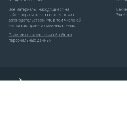
Все материалы, находящиеся на
Саки
сайте, охраняются в соответствии с
Эльбр
законодательством РФ, в том числе об
авторском праве и смежных правах.
Политика в отношении обработки
персональных данных
По заказу Комитета по делам печати и
массовых коммуникаций РСО-Алания