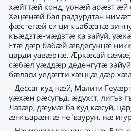
хӕйттӕй конд, уонӕй арӕзт ӕй е
Хецӕнӕй бал радзурдтан нимӕти
фӕстегӕй си ци къабӕзтӕ зиннуй
къӕдзтӕ-мӕдзтӕ ка зайуй, уӕхӕ
Етӕ дӕр бабӕй ӕвдесунцӕ никк
царди уавӕртӕ. Ӕркӕсай сӕмӕ,
сӕбӕл уӕддӕр деденгутӕ зайуй.
бӕласи уедӕгти хӕццӕ дӕр хӕ
– Дессаг куд нӕй, Малити Геуӕр
уӕхӕн рӕсугъд, ӕдухст, лигъз г
Лазӕр, дӕумӕ ба куд кӕсуй, ца
ӕнкъарӕнтӕ не ’взурун, нӕ игу
– Нӕ игурун кӕнунцӕ, нӕ. Е (гъ