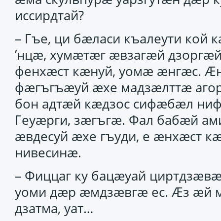
иссирдтай?
– Гъе, ци бӕласи къалеути кой 
’нцӕ, хумӕтӕг ӕвзагӕй дзоргӕй
фенхӕст кӕнуй, уомӕ ӕнгӕс. Ӕн
фӕгъгъӕуй ӕхе мадзӕлттӕ агор
бон адтӕй кӕдзос сифӕбӕл ни
Геуӕрги, зӕгъгӕ. Фал бабӕй а
ӕвдесуй ӕхе гъуди, е ӕнхӕст кӕ
нивесинӕ.
– Фиццаг ку бацӕуай циртдзӕв
уоми дӕр ӕмдзӕвгӕ ес. Ӕз ӕй 
дзатма, уат…