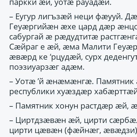
паркки ӕй, уотӕ рауадӕй.
– Еугур лигъзӕй неци фӕууй. Дӕ
Геуӕргийӕн ӕхе цард дӕр ӕнцо
сабургай ӕ рӕдудтитӕ растгӕнг
Сӕйраг е ӕй, ӕма Малити Геуӕ
ӕвӕрд ке ‘рцудӕй, сурх деденг
поэзиуарзӕг адӕм.
– Уотӕ ’й ӕнӕмӕнгӕ. Памятник 
республики хуӕздӕр хабӕрттӕй 
– Памятник хонун растдӕр ӕй, 
– Циртдзӕвӕн ӕй, цирти сӕрбӕл
цирти цӕвӕн (фӕйнӕг, ӕвӕдзи).