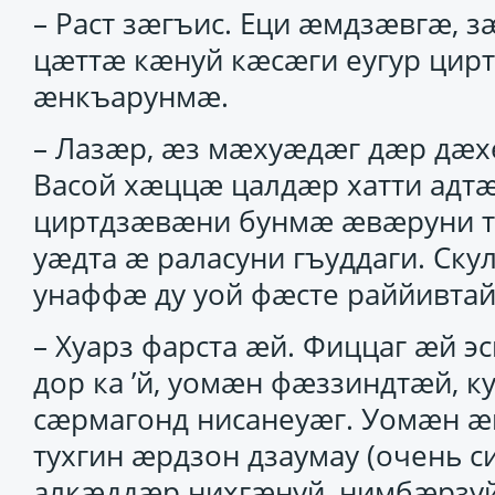
– Раст зӕгъис. Еци ӕмдзӕвгӕ, 
цӕттӕ кӕнуй кӕсӕги еугур цир
ӕнкъарунмӕ.
– Лазӕр, ӕз мӕхуӕдӕг дӕр дӕхе
Васой хӕццӕ цалдӕр хатти адтӕ
циртдзӕвӕни бунмӕ ӕвӕруни ту
уӕдта ӕ раласуни гъуддаги. Ск
унаффӕ ду уой фӕсте раййивта
– Хуарз фарста ӕй. Фиццаг ӕй 
дор ка ’й, уомӕн фӕззиндтӕй, 
сӕрмагонд нисанеуӕг. Уомӕн 
тухгин ӕрдзон дзаумау (очень с
алкӕддӕр нихгӕнуй, нимбӕрзуй к