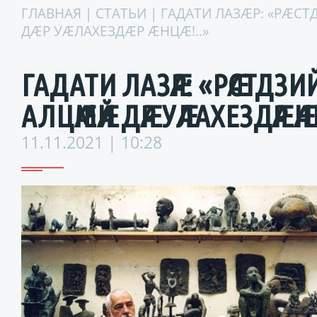
ГЛАВНАЯ
|
СТАТЬИ
| ГАДАТИ ЛАЗӔР: «РӔ
ДӔР УӔЛАХЕЗДӔР ӔНЦӔ!..»
ГАДАТИ ЛАЗӔР: «РӔСТДЗИЙ
АЛЦӔМӔЙ ДӔР УӔЛАХЕЗДӔР ӔНЦ
11.11.2021 | 10:28