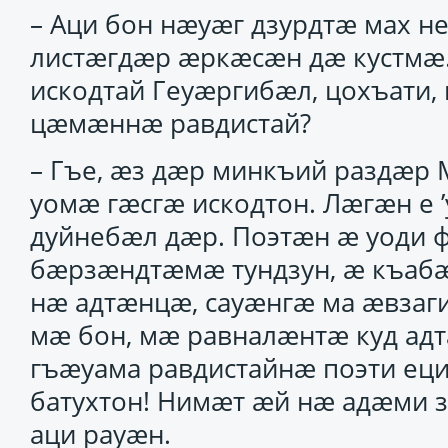
– Аци бон нӕуӕг дзурдтӕ мах н
листӕгдӕр ӕркӕсӕн дӕ кустмӕ
искодтай Геуӕргибӕл, цохъати,
цӕмӕннӕ равдистай?
– Гъе, ӕз дӕр минкъий раздӕр 
уомӕ гӕсгӕ искодтон. Лӕгӕн е
дуйнебӕл дӕр. Поэтӕн ӕ уоди
бӕрзӕндтӕмӕ тундзун, ӕ къабӕ
нӕ адтӕнцӕ, сауӕнгӕ ма ӕвзаг
мӕ бон, мӕ равналӕнтӕ куд ад
гъӕуама равдистайнӕ поэти ец
батухтон! Нимӕт ӕй нӕ адӕми 
аци рауӕн.