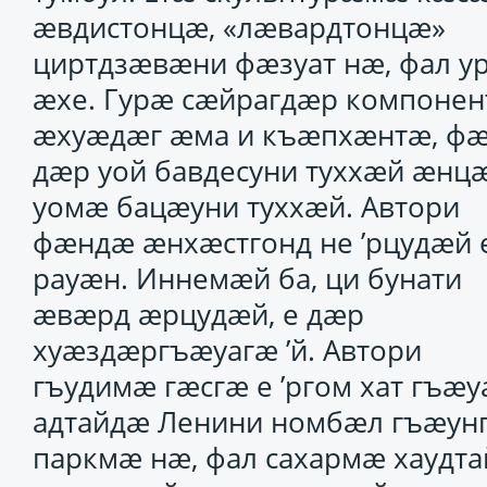
ӕвдистонцӕ, «лӕвардтонцӕ»
циртдзӕвӕни фӕзуат нӕ, фал у
ӕхе. Гурӕ сӕйрагдӕр компонен
ӕхуӕдӕг ӕма и къӕпхӕнтӕ, фӕ
дӕр уой бавдесуни туххӕй ӕнцӕ
уомӕ бацӕуни туххӕй. Автори
фӕндӕ ӕнхӕстгонд не ’рцудӕй 
рауӕн. Иннемӕй ба, ци бунати
ӕвӕрд ӕрцудӕй, е дӕр
хуӕздӕргъӕуагӕ ’й. Автори
гъудимӕ гӕсгӕ е ’ргом хат гъӕу
адтайдӕ Ленини номбӕл гъӕун
паркмӕ нӕ, фал сахармӕ хаудта