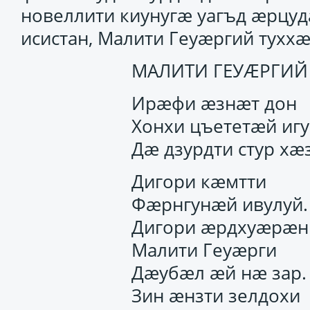
новеллити киунугӕ уагъд ӕрцуд
исистан, Малити Геуӕргий туххӕ
МАЛИТИ ГЕУӔРГИЙ
Ирӕфи ӕзнӕт дон
Хонхи цъететӕй игу
Дӕ дзурдти стур хӕ
Дигори кӕмтти
Фӕрнгунӕй ивулуй.
Дигори ӕрдхуӕрӕн
Малити Геуӕрги
Дӕубӕл ӕй нӕ зар.
Зин ӕнзти зелдохи