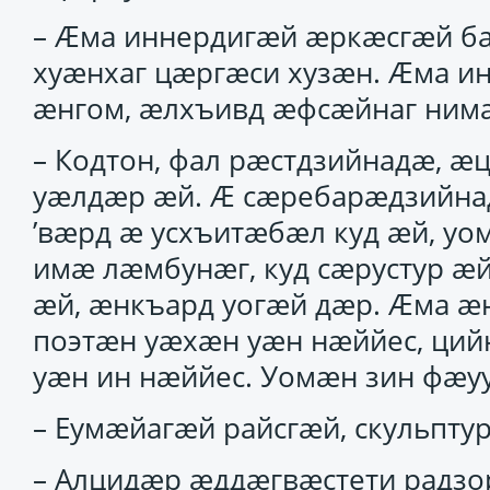
– Ӕма иннердигӕй ӕркӕсгӕй ба
хуӕнхаг цӕргӕси хузӕн. Ӕма и
ӕнгом, ӕлхъивд ӕфсӕйнаг нимӕт
– Кодтон, фал рӕстдзийнадӕ, 
уӕлдӕр ӕй. Ӕ сӕребарӕдзийна
’вӕрд ӕ усхъитӕбӕл куд ӕй, уо
имӕ лӕмбунӕг, куд сӕрустур ӕй
ӕй, ӕнкъард уогӕй дӕр. Ӕма ӕн
поэтӕн уӕхӕн уӕн нӕййес, ций
уӕн ин нӕййес. Уомӕн зин фӕу
– Еумӕйагӕй райсгӕй, скульптур
– Алцидӕр ӕддӕгвӕстети радзо