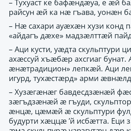
– Тухуаст ке бафӕндӕуа, е ӕй
райсун ӕй ка нӕ гъава, уонӕн б
– Нӕ сахари ауӕхӕн хузи конд
«айдагъ дӕхе» мадзӕлттӕй пайд
– Аци кусти, уӕдта скульптури 
ахӕссуй хъӕбӕр ахсгиаг бунат.
ӕнӕтрадицион» лепкӕй. Аци ле
игурд, тухӕстӕрд» арми ӕвнӕлд
– Хузӕгӕнӕг бавдесдзӕнӕй фӕс
зӕгъдзӕнӕй ӕ гъуди, скульпт
ӕнцӕ, цӕмӕй ӕ скульптури фул
будурти хӕццӕ ’й исбӕтта. Еци
ӕма скульпурӕ уарзгутӕн дӕр к