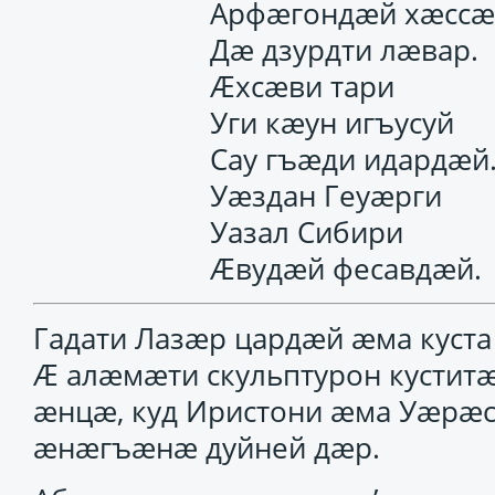
Арфӕгондӕй хӕссӕ
Дӕ дзурдти лӕвар.
Ӕхсӕви тари
Уги кӕун игъусуй
Сау гъӕди идардӕй
Уӕздан Геуӕрги
Уазал Сибири
Ӕвудӕй фесавдӕй.
Гадати Лазӕр цардӕй ӕма куста
Ӕ алӕмӕти скульптурон куститӕ
ӕнцӕ, куд Иристони ӕма Уӕрӕс
ӕнӕгъӕнӕ дуйней дӕр.