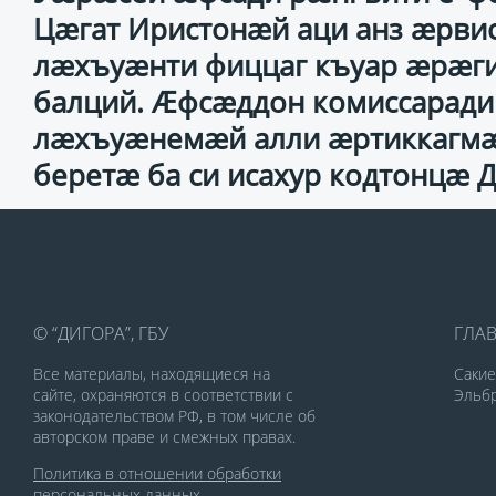
Цæгат Иристонæй аци анз æрвис
лæхъуæнти фиццаг къуар æрæги
балций. Æфсæддон комиссаради х
лæхъуæнемæй алли æртиккагмæ
беретæ ба си исахур кодтонцæ
© “ДИГОРА”, ГБУ
ГЛА
Все материалы, находящиеся на
Саки
сайте, охраняются в соответствии с
Эльбр
законодательством РФ, в том числе об
авторском праве и смежных правах.
Политика в отношении обработки
персональных данных