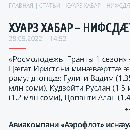
ГЛАВНАЯ
|
СТАТЬИ
| ХУАРЗ ХАБАР – НИФСДÆ
ХУАРЗ ХАБАР – НИФСДÆТ
28.05.2022 | 14:52
«Росмолодежь. Гранты 1 сезон»
Цæгат Иристони минæвæрттæ æ
рамулдтонцæ: Гулити Вадим (1,3
млн соми), Кудзойти Руслан (1,5
(1,2 млн соми), Цопанти Алан (1,
*
Авиакомпани «Аэрофлот» иснæу