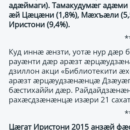
адæймаги). Тамакудумæг адæм
æй Цæцæни (1,8%), Мæхъæли (5,5
Иристони (9,4%).
*
Куд иннæ æнзти, уотæ нур дæр 
рауæнти дæр арæзт æрцæудзæн
дзиллон акци «Библиотекити æ
арæзт æрцæудзæнæнцæ Дзæуæг
бæстихаййи дæр. Райдайдзæнæн
рахæсдзæнæнцæ изæри 21 сахат
*
Цæгат Иристони 2015 анзæй фæ