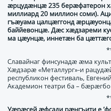
æрцудæнцæ 235 берæфатерон хæ
миллиард 20 миллион соми). Ац
гъæуама цалцæггонд æрцæуонцæ
баййевонцæ. Дæс хæдзареми ку
ма цæунцæ, иннетæн ба цæттæг
*
Славайнаг финсунадæ æма культ
Хæдзарæ «Металлург»-и рацудæй
республикон фестиваль, Евгени
Академион театри ба – бæрæгбо
*
Уæрæсей æфсади рæнгъити е ’