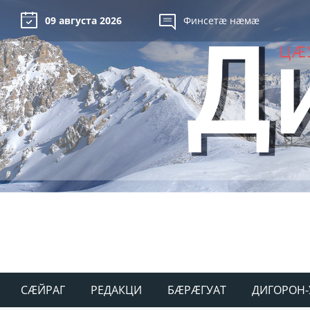
09 августа 2026
Финсетæ нæмæ
СÆЙРАГ
РЕДАКЦИ
БÆРÆГУАТ
ДИГОРОН-