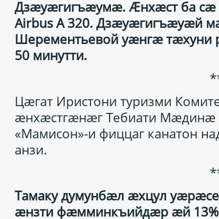
Дзæуæгигъæумæ. Æнхæст ба сæ
Airbus A 320. Дзæуæгигъæуæй м
Шерементьевой уæнгæ тæхуни р
50 минутти.
*
Цæгат Иристони туризми Комит
æнхæстгæнæг Тебиати Мæдинæ к
«Мамисон»-и фиццаг канатон н
анзи.
*
Тамаку думунбæл æхцул уæрæсе
æнзти фæмминкъийдæр æй 13% 