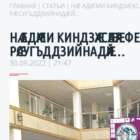
ГЛАВНАЯ
|
СТАТЬИ
| НӔ АДӔМИ КИНДЗӔХС
РӔСУГЪДДЗИЙНАДӔЙ…
НӔ АДӔМИ КИНДЗӔХСӔВӔР ФЕ
РӔСУГЪДДЗИЙНАДӔЙ…
30.09.2022 | 21:47