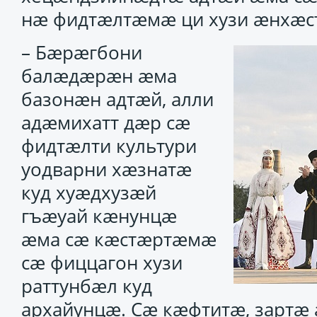
нæ фидтæлтæмæ ци хузи æнхæст
– Бæрæгбони
балæдæрæн æма
базонæн адтæй, алли
адæмихатт дæр сæ
фидтæлти культури
уодварни хæзнатæ
куд хуæдхузæй
гъæуай кæнунцæ
æма сæ кæстæртæмæ
сæ фиццагон хузи
раттунбæл куд
архайунцæ. Сæ кæфтитæ, зартæ 