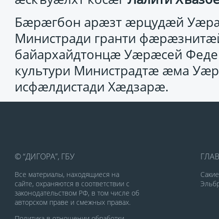
Бæрæгбон арæзт æрцудæй Уæрæ
Министради гранти фæрæзнитæй
байархайдтонцæ Уæрæсей Феде
культури Министрадтæ æма Уæ
исфæлдистади Хæдзарæ.
© “ДИГОРА”, ГБУ
ГЛА
Все материалы, находящиеся на
Саки
сайте, охраняются в соответствии с
Эльбр
законодательством РФ, в том числе об
авторском праве и смежных правах.
Политика в отношении обработки