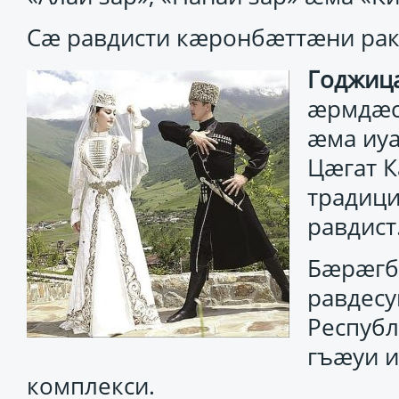
Сæ равдисти кæронбæттæни рак
Годжиц
æрмдæс
æма иу
Цæгат 
традиц
равдист
Бæрæгб
равдес
Республ
гъæуи и
комплекси.