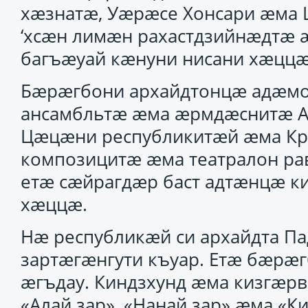
хæзнатæ, Уæрæсе Хонсари æма 
‘хсæн лимæн рахастдзийнæдтæ 
багъæуай кæнуни нисани хæццæ
Бæрæгбони архайдтонцæ адæмо
ансамбльтæ æма æрмдæснитæ Ад
Цæцæни республикитæй æма Кра
композицитæ æма театралон ра
етæ сæйрагдæр баст адтæнцæ 
хæццæ.
Нæ республикæй си архайдта П
зартæгæнгути къуар. Етæ бæрæ
æгъдау. Киндзхунд æма кизгæрв
«Алай зар», «Нанай зар» æма «К