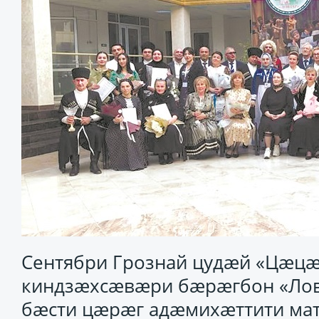
Сентябри Грознай цудæй «Цæцæ
киндзæхсæвæри бæрæгбон «Ловз
бæсти цæрæг адæмихæттити мате