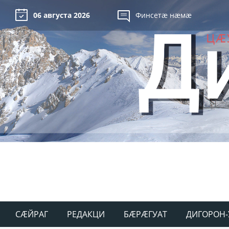
06 августа 2026
Финсетæ нæмæ
СÆЙРАГ
РЕДАКЦИ
БÆРÆГУАТ
ДИГОРОН-