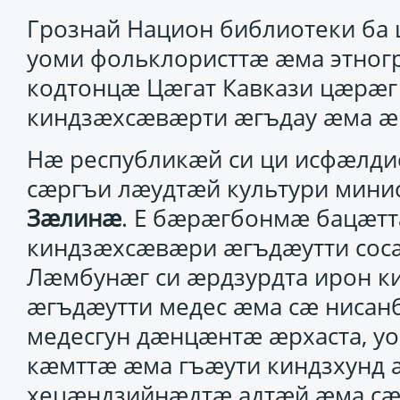
Грознай Национ библиотеки ба
уоми фольклористтæ æма этног
кодтонцæ Цæгат Кавкази цæрæ
киндзæхсæвæрти æгъдау æма 
Нæ республикæй си ци исфæлдис
сæргъи лæудтæй культури мин
Зæлинæ
. Е бæрæгбонмæ бацæтт
киндзæхсæвæри æгъдæутти сос
Лæмбунæг си æрдзурдта ирон к
æгъдæутти медес æма сæ нисанб
медесгун дæнцæнтæ æрхаста, у
кæмттæ æма гъæути киндзхунд 
хецæндзийнæдтæ адтæй æма сæ