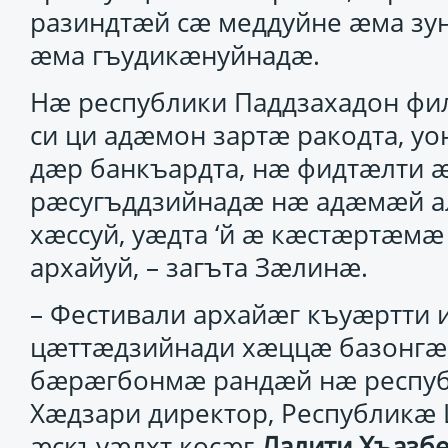
разиндтæй сæ меддуйне æма зун
æма гъудикæнуйнадæ.
Нæ республики Паддзахадон фи
си ци адæмон зартæ ракодта, у
дæр банкъардта, нæ фидтæлти æ
рæсугъддзийнадæ нæ адæмæй а
хæссуй, уæдта ‘й æ кæстæртæмæ 
архайуй, – загъта Зæлинæ.
– Фестивали архайæг къуæртти
цæттæдзийнади хæццæ базонгæ
бæрæгбонмæ рандæй нæ респуб
Хæдзари директор, Республикæ 
æскъуæлхт косæг
Лалити
Хъазбе