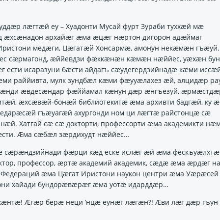
уддӕр лӕгтӕй еу – Хуадонти Мусай фурт Зураби туххӕй мӕ
онд ӕхсӕнадон архайӕг ӕма ӕцӕг нӕртон дигорон адӕймаг
Иристони медӕги, Цӕгатӕй Хонсармӕ, амонун некӕмӕн гъӕуй
ес сӕрмагонд, ӕййевдзи фӕккӕнӕн кӕмӕн нӕййес, уӕхӕн бун
ӕг ести исаразуни бӕсти айдагъ сӕудегердзийнадӕ кӕми иссӕ
ӕми раййивта, мулк зундбӕл кӕми фӕууӕлахез ӕй, алцидӕр р
йфӕнди ӕвдесӕндар фӕййамал кӕнун дӕр ӕнгъезуй, ӕрмӕстдӕ
тӕй, ӕхсӕвӕй-бонӕй библиотекитӕ ӕма архивти бадгӕй, ку ӕс
ледарӕсӕй гъӕуагӕй ахургонди ном ци лӕгтӕ райстонцӕ сӕ
нӕй. Хатгай сӕ сӕ докторти, профессорти ӕма академикти нӕ
сти. Ӕма сӕбӕл зӕрдихудт нӕййес…
е сӕрӕндзийнади фӕрци кӕд еске ислӕг ӕй ӕма фескъуӕлхтӕ
ктор, профессор, ӕртӕ академий академик, сӕдӕ ӕма ӕрдӕг н
й Федераций ӕма Цӕгат Иристони наукон центри ӕма Уӕрӕсей
они хайади бундорӕвӕрӕг ӕма уотӕ идарддӕр…
ӕнтӕ! Ӕгӕр берӕ неци ’нцӕ еунӕг лӕгӕн?! Ӕви лӕг дӕр гъун