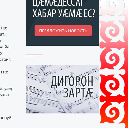
. Нӕ
ПРЕДЛОЖИТЬ НОВОСТЬ
ат.
й
ауӕйӕ
р
тонг,
мттӕ
й, уӕд
аукон
 зонуй