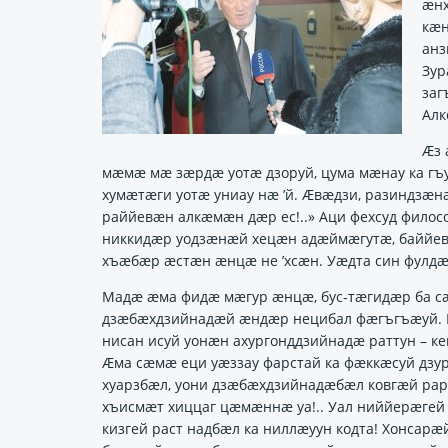
ӕнх
кӕн
анз
Зур
заг
Алк
Ӕз 
мӕмӕ мӕ зӕрдӕ уотӕ дзоруй, цума мӕнау ка гъ
хумӕтӕги уотӕ униау нӕ ’й. Ӕвӕдзи, разиндз
раййевӕн алкӕмӕн дӕр ес!..» Аци фехсуд филосо
никкидӕр уодзӕнӕй хецӕн адӕймӕгутӕ, баййев
хъӕбӕр ӕстӕн ӕнцӕ не ’хсӕн. Уӕдта син фулд
Мадӕ ӕма фидӕ мӕгур ӕнцӕ, бус-тӕгидӕр ба сӕ 
дзӕбӕхдзийнадӕй ӕндӕр нецибал фӕгъгъӕуй. Е
нисан исуй уонӕн ахургонддзийнадӕ раттун – ке
Ӕма сӕмӕ еци уӕззау фарстай ка фӕккӕсуй дзур
хуарзбӕл, уони дзӕбӕхдзийнадӕбӕл ковгӕй рар
хъисмӕт хиццаг цӕмӕннӕ уа!.. Уал ниййерӕгей 
кизгей раст надбӕл ка ниллӕуун кодта! Хонсар