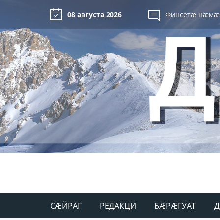
08 августа 2026
Финсетæ нæмæ
СÆЙРАГ
РЕДАКЦИ
БÆРÆГУАТ
Д