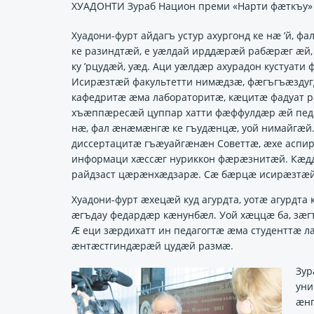
ХУАДОНТИ Зураб Национ преми «Нарти фӕткъу»
Хуадони-фурт айдагъ устур ахургонд ке нӕ ’й, 
ке разиндтӕй, е уӕлдай ирддӕрӕй рабӕрӕг ӕй, 
ку ’рцудӕй, уӕд. Аци уӕлдӕр ахурадон кустуа
Исирӕзтӕй факультетти нимӕдзӕ, фӕгъгъӕздуг
кафедритӕ ӕма лабораторитӕ, кӕцитӕ фадуат р
хъӕппӕресӕй цуппар хатти фӕффулдӕр ӕй педа
нӕ, фал ӕнӕмӕнгӕ ке гъудӕнцӕ, уой нимайгӕй
диссертацитӕ гъӕуайгӕнӕн Советтӕ, ӕхе аспи
информаци хӕссӕг нуриккон фӕрӕзнитӕй. Кӕддӕ
райдзаст цӕрӕнхӕдзарӕ. Сӕ бӕрцӕ исирӕзтӕй 
Хуадони-фурт ӕхецӕй куд агурдта, уотӕ агурдт
ӕгъдау федардӕр кӕнунбӕл. Уой хӕццӕ ба, зӕг
Ӕ еци зӕрдихатт ин педагогтӕ ӕма студенттӕ 
ӕнтӕстгиндӕрӕй цудӕй размӕ.
Зур
уни
ӕнг