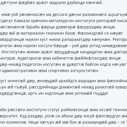
 дӕттуни фӕдбӕл арӕзт мадзали дзубанди кӕнгӕй.
фал имӕ уой уӕлӕнхасӕн ма дессаги дӕсни разамонӕги ацъагъу
Цӕгат Кавкази хуӕнхон-металлургон институти ректорӕй ниса
ти фӕггӕнӕнтӕ Зураби фӕрци дзӕвгарӕ фӕуурухдӕр ӕнцӕ.
дӕр ӕй ӕ материалон-техникон базӕ. Фӕззиндтӕй си нӕуӕг
авардтонцӕ наукон куст никки рапарахатдӕр кӕнунӕн. Ректор
гогон ӕма наукон косгути бӕрцӕ – уой дӕр уотид нимӕдзӕмӕ
. Институтӕн ӕхеми арӕзт ӕрцудӕнцӕ кандидатон ӕма докто
рантурӕ. Аудиторитӕ ӕма кабинеттӕ фӕййефтонгдӕр ӕнцӕ
р-некӕд педагогон косгутӕн ӕ дуӕрттӕ байгон кодта нӕ-уӕг
административон ӕма спортивон азгъунститӕн.
а куст иннетӕй дӕр, ӕновудӕй архайдта ахурадон ӕма фӕллойн
ъун ӕй гъӕуй, рӕстдзийнади домӕнтӕй некӕд рахизтӕй еувар
лӕдӕрдтӕнцӕ, аргъ ин кодтонцӕ ӕма уотемӕй гъуддаг
аби рӕстӕги институти статус раййивтонцӕ ӕма иссӕй технол
верситет. Куд раздӕр, уотӕ си абони дӕр косуй фӕлтӕрдгун ӕ
он коллектив. Неци зӕгъун ӕй мӕ бон ӕ разамундӕй дӕр – се 