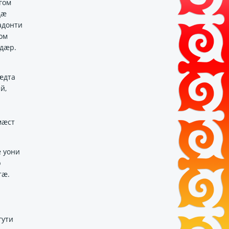
гом
дӕ
адонти
ом
дӕр.
ӕдта
й,
мӕст
ӕ уони
р
тӕ.
гути