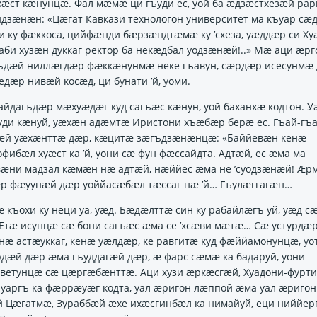
ӕст кӕнунцӕ. Фал мӕмӕ ци гъуди ес, уой ба ӕдзӕстхезӕй рар
дзӕнӕн: «Цӕгат Кавкази технологон университет ма къуар сӕ
и ку фӕккоса, цийфӕнди бӕрзӕндтӕмӕ ку ’схеза, уӕддӕр си Ху
аби хузӕн дуккаг ректор ба некӕдбал уодзӕнӕй!..» Мӕ аци ӕрг
ъдӕй ниллӕгдӕр фӕккӕнунмӕ неке гъавун, сӕрдӕр исесунмӕ 
едӕр нивӕй косӕд, ци бунати ’й, уоми.
айдагъдӕр мӕхуӕдӕг куд сагъӕс кӕнун, уой баханхӕ кодтон. У
уди кӕнуй, уӕхӕн адӕмтӕ Иристони хъӕбӕр берӕ ес. Гъай-гъа
ӕнӕй уӕхӕнттӕ дӕр, кӕцитӕ зӕгъдзӕнӕнцӕ: «Баййевӕн кенӕ
фибӕл хуӕст ка ’й, уони сӕ фун фӕссайдта. Адтӕй, ес ӕма ма
ӕни мадзал кӕмӕн нӕ адтӕй, нӕййес ӕма не ’суодзӕнӕй! Ӕр
ӕр фӕуунӕй дӕр уоййасӕбӕл тӕссаг нӕ ’й… Гъулӕггагӕн…
къохи ку неци уа, уӕд. Бӕдӕлттӕ син ку рабайлӕгъ уй, уӕд с
тӕ исунцӕ сӕ бони сагъӕс ӕма се ’хсӕви мӕтӕ… Сӕ устурдӕ
нӕ астӕуккаг, кенӕ уӕлдӕр, ке равгитӕ куд фӕййамонунцӕ, уо
дӕй дӕр ӕма гъуддагӕй дӕр, ӕ фарс сӕмӕ ка бадаруй, уони
ветунцӕ сӕ цӕргӕбӕнттӕ. Аци хузи ӕркӕсгӕй, Хуадони-фурти
уаргъ ка фӕррӕуӕг кодта, уал ӕригон лӕппой ӕма уал ӕригон
ӕй Цӕгатмӕ, Зураббӕй ӕхе ихӕсгинбӕл ка нимайуй, еци ниййер