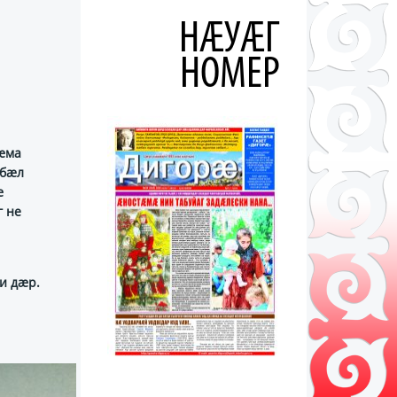
НÆУÆГ
НОМЕР
ӕма
дбӕл
ӕ
 не
и дӕр.