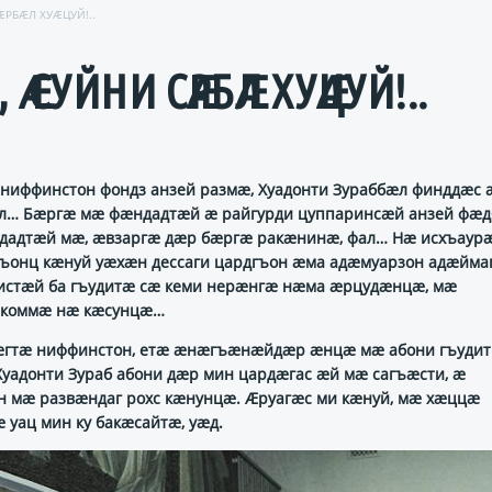
ӔРБӔЛ ХУӔЦУЙ!..
 СУЙНИ СӔРБӔЛ ХУӔЦУЙ!..
ниффинстон фондз анзей размӕ, Хуадонти Зураббӕл финддӕс 
ӕл… Бӕргӕ мӕ фӕндадтӕй ӕ райгурди цуппаринсӕй анзей фӕ
адтӕй мӕ, ӕвзаргӕ дӕр бӕргӕ ракӕнинӕ, фал… Нӕ исхъаур
ъонц кӕнуй уӕхӕн дессаги цардгъон ӕма адӕмуарзон адӕймаг
 ристӕй ба гъудитӕ сӕ кеми нерӕнгӕ нӕма ӕрцудӕнцӕ, мӕ
ӕ коммӕ нӕ кӕсунцӕ…
нӕгтӕ ниффинстон, етӕ ӕнӕгъӕнӕйдӕр ӕнцӕ мӕ абони гъудит
уадонти Зураб абони дӕр мин цардӕгас ӕй мӕ сагъӕсти, ӕ
н мӕ развӕндаг рохс кӕнунцӕ. Ӕруагӕс ми кӕнуй, мӕ хӕццӕ
 уац мин ку бакӕсайтӕ, уӕд.