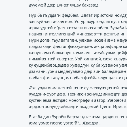
дууемӕй дӕр Еунӕг Хуцау бахезӕд.
Нур ба гъуддаги фӕдбӕл. Цӕгат Иристони номдз
зӕгъуйнӕгтӕ зӕгъон. Устур ахургонд, игъустг
ӕрлӕудтӕй е ’рӕгвӕззӕги къӕсӕрбӕл. Зураби 
национ интеллигенций минӕвӕртти рӕнгъи ин 
Нури догӕ, гъулӕггагӕн, уӕхӕн иссӕй ӕма нӕу
паддзахади фӕстаг фӕххуӕцӕн, ӕхца ӕфсарӕ к
кӕнун ӕма балхӕнун кӕми ӕнгъезуй, уоми ци
нимайӕнтӕй хъӕртӕ. Уой хинцгӕй, сӕхе хъаури
ку еуцӕйбӕрцӕдӕр хуӕрдгун, ку ба хузӕнон уӕ
дзамани, уони медӕгуавӕр дӕр зин балӕдӕрӕн 
нӕбал фӕттавунцӕ, нӕбал фӕййахедунцӕ сӕ цӕ
Ӕхе уоди хъиамӕтӕй, ӕнӕ еу фӕххуӕцӕгӕй, ӕх
Хуадони-фурт дӕр. Техникон зонундзийнӕдти до
кустей ӕма ӕстдӕс монографий автор, Уӕрӕсе
ӕрдзон зонундзийнӕдти академий Цӕгат Ирист
Етӕ ба дин Зураби бӕрзӕндтӕ ӕма царди къӕпх
ӕма уомӕ гӕсгӕ уотӕ ’й?.. Ӕвӕдзи…