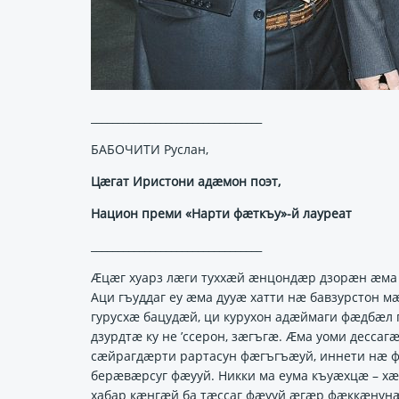
________________________________
БАБОЧИТИ Руслан,
Цӕгат Иристони адӕмон поэт,
Национ преми «Нарти фӕткъу»-й лауреат
________________________________
Ӕцӕг хуарз лӕги туххӕй ӕнцондӕр дзорӕн ӕма 
Аци гъуддаг еу ӕма дууӕ хатти нӕ бавзурстон 
гурусхӕ бацудӕй, ци курухон адӕймаги фӕдбӕл 
дзурдтӕ ку не ’ссерон, зӕгъгӕ. Ӕма уоми десса
сӕйрагдӕрти рартасун фӕгъгъӕуй, иннети нӕ
берӕвӕрсуг фӕууй. Никки ма еума къуӕхцӕ – х
хабар кӕнгӕй ба тӕссаг фӕууй ӕгӕр фӕккӕнунӕ