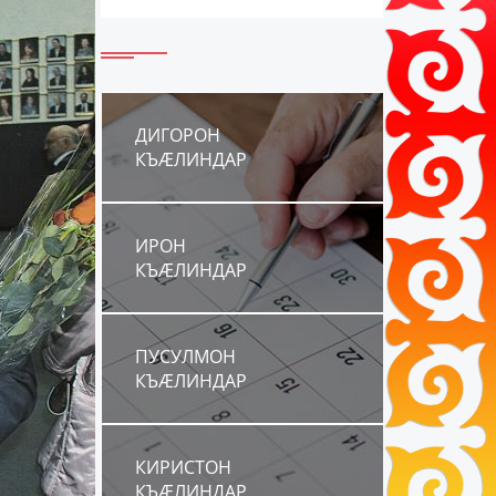
ДИГОРОН
КЪÆЛИНДАР
ИРОН
КЪÆЛИНДАР
ПУСУЛМОН
КЪÆЛИНДАР
КИРИСТОН
КЪÆЛИНДАР