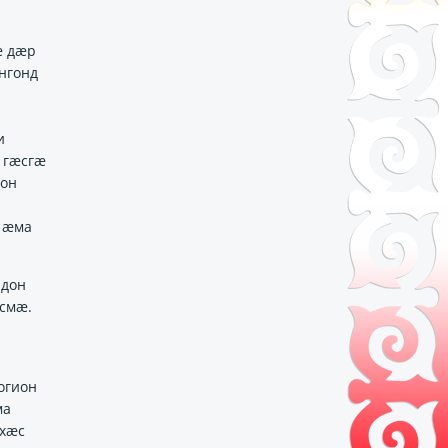
ӕ дӕр
нгонд
и
 гӕсгӕ
рон
 ӕма
адон
смӕ.
огион
ма
’хӕс