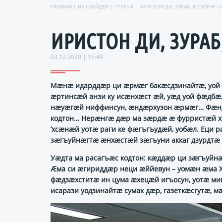
ГЛАВНАЯ
|
НА СЛАЙДЕР
|
СТАТЬИ
| ИРИСТОН ДИ, ЗУРАБ, Ӕ СУЙНИ С
ИРИСТОН ДИ, ЗУРАБ, Ӕ
03.12.2020 | 16:48
Мӕнӕ идарддӕр ци ӕрмӕг бакӕсдзинайтӕ, уой 
ӕртинсӕй анзи ку исӕнхӕст ӕй, уӕд уой фӕдб
нӕуӕгӕй ниффинсун, ӕндӕрхузон ӕрмӕг… Фӕнд
кодтон… Нерӕнгӕ дӕр ма зӕрдӕ ӕ фурристӕй х
’хсӕнӕй уотӕ раги ке фӕгъгъудӕй, уобӕл. Еци
зӕгъуйнӕгтӕ ӕнхӕстӕй зӕгъуни аккаг дзурдт
Уӕдта ма расагъӕс кодтон: кӕддӕр ци зӕгъуй
Ӕма си ӕгириддӕр неци ӕййевун – уомӕн ӕма Х
фӕдзӕхститӕ ин цума ӕхецӕй игъосун, уотӕ ми
исарази уодзинайтӕ сумах дӕр, газеткӕсгутӕ, мӕ