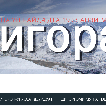
ИГОРОН-УРУССАГ ДЗУРДУАТ
ДИГОРГОМИ МУГГÆГТÆ