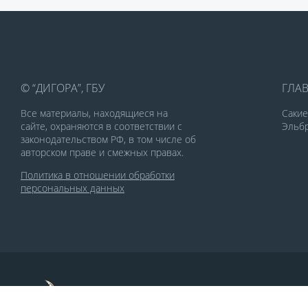
© “ДИГОРА”, ГБУ
ГЛА
Все материалы, находящиеся на
Саки
сайте, охраняются в соответствии с
Эльбр
законодательством РФ, в том числе об
авторском праве и смежных правах.
Политика в отношении обработки
персональных данных
По заказу Комитета по делам печати и
массовых коммуникаций РСО-Алания