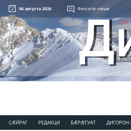
06 августа 2026
Финсетæ нæмæ
СÆЙРАГ
РЕДАКЦИ
БÆРÆГУАТ
ДИГОРОН-