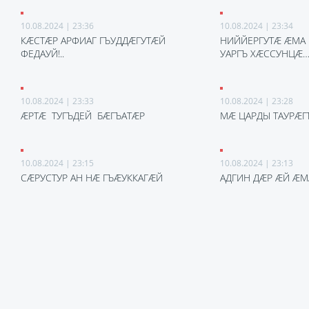
10.08.2024 | 23:36
10.08.2024 | 23:34
КÆСТÆР АРФИАГ ГЪУДДÆГУТÆЙ
НИЙЙЕРГУТÆ ÆМА
ФЕДАУЙ!..
УАРГЪ ХÆССУНЦÆ
10.08.2024 | 23:33
10.08.2024 | 23:28
ÆРТÆ ТУГЪДЕЙ БÆГЪАТÆР
МÆ ЦАРДЫ ТАУРÆГ
10.08.2024 | 23:15
10.08.2024 | 23:13
СÆРУСТУР АН НÆ ГЪÆУККАГÆЙ
АДГИН ДÆР ÆЙ ÆМА