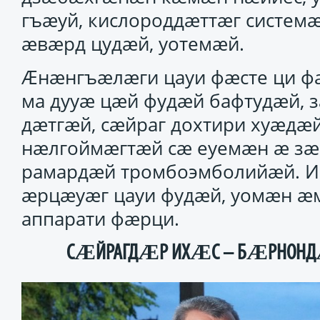
гъӕуй, кислороддӕттӕг системӕ
ӕвӕрд цудӕй, уотемӕй.
Ӕнӕнгъӕлӕги цауи фӕсте ци фа
ма дууӕ цӕй фудӕй бафтудӕй, з
дӕтгӕй, сӕйраг дохтири хуӕдӕй
нӕлгоймӕгтӕй сӕ еуемӕн ӕ зӕ
рамардӕй тромбоэмболийӕй. И
ӕрцӕуӕг цауи фудӕй, уомӕн ӕ
аппарати фӕрци.
СӔЙРАГДӔР ИХӔС – БӔРНОНДӔ