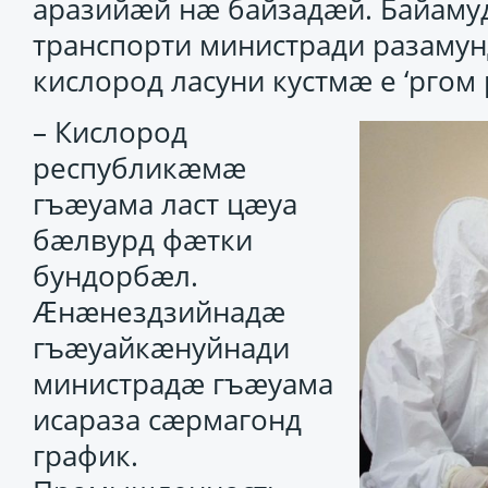
аразийӕй нӕ байзадӕй. Байам
транспорти министради разам
кислород ласуни кустмӕ е ‘ргом 
– Кислород
республикӕмӕ
гъӕуама ласт цӕуа
бӕлвурд фӕтки
бундорбӕл.
Ӕнӕнездзийнадӕ
гъӕуайкӕнуйнади
министрадӕ гъӕуама
исараза сӕрмагонд
график.