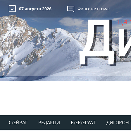
07 августа 2026
Финсетæ нæмæ
СÆЙРАГ
РЕДАКЦИ
БÆРÆГУАТ
ДИГОРОН-