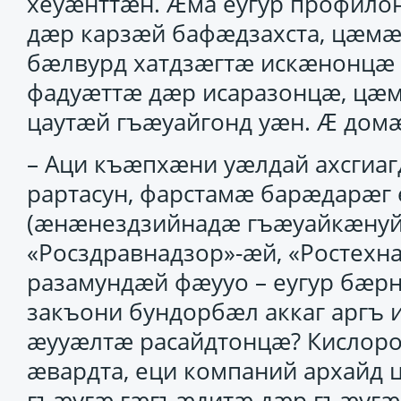
хеуӕнттӕн. Ӕма еугур профило
дӕр карзӕй бафӕдзахста, цӕм
бӕлвурд хатдзӕгтӕ искӕнонц
фадуӕттӕ дӕр исаразонцӕ, ц
цаутӕй гъӕуайгонд уӕн. Ӕ домӕ
– Аци къӕпхӕни уӕлдай ахсгиа
рартасун, фарстамӕ барӕдарӕг
(ӕнӕнездзийнадӕ гъӕуайкӕнуй
«Росздравнадзор»-ӕй, «Ростехн
разамундӕй фӕууо – еугур бӕрн
закъони бундорбӕл аккаг аргъ 
ӕууӕлтӕ расайдтонцӕ? Кислор
ӕвардта, еци компаний архайд
гъӕугӕ гӕгъӕдитӕ дӕр гъӕугӕ