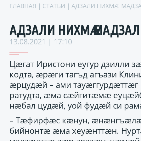
ГЛАВНАЯ
|
СТАТЬИ
| АДЗАЛИ НИХМӔ МАДЗА
АДЗАЛИ НИХМӔ МАДЗАЛ 
13.08.2021 | 17:10
Цӕгат Иристони еугур дзилли 
кодта, ӕрӕги тагъд агъази Кли
ӕрцудӕй – ами тауӕггурдӕттӕг 
ратудта, ӕма сӕйгитӕмӕ еуцӕ
нӕбал цудӕй, уой фудӕй си ра
– Тӕфирфӕс кӕнун, ӕнӕнгъӕлӕ
бийнонтӕ ӕма хеуӕнттӕн. Нурт