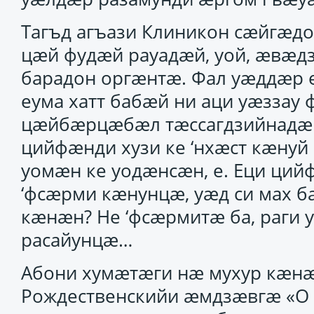
Тагъд агъази Клиникон сӕйгӕдо
цӕй фудӕй рауадӕй, уой, ӕвӕ
барадон оргӕнтӕ. Фал уӕддӕр е
еума хатт бабӕй ни аци уӕззау
цӕйбӕрцӕбӕл тӕссагдзийнадӕ 
цийфӕнди хузи ке ‘нхӕст кӕну
уомӕн ке уодӕнсӕн, е. Еци ций
‘фсӕрми кӕнунцӕ, уӕд си мах 
кӕнӕн? Не ‘фсӕрмитӕ ба, раги 
расайунцӕ…
Абони хумӕтӕги нӕ мухур кӕнӕ
Рождественскийи ӕмдзӕвгӕ «О м