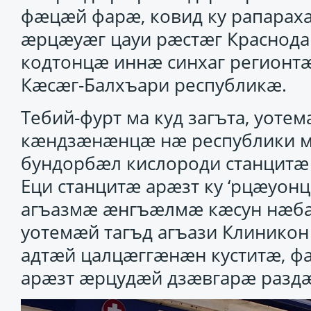
фӕцӕй фарӕ, ковид ку рапарахат
ӕрцӕуӕг цауи рӕстӕг Краснода
кодтонцӕ иннӕ синхаг регионт
Кӕсӕг-Балхъари республикӕ.
Тебий-фурт ма куд загъта, уот
кӕндзӕнӕнцӕ нӕ республики м
бундорбӕл кислороди станцитӕ
Еци станцитӕ арӕзт ку ‘рцӕуон
агъазмӕ ӕнгъӕлмӕ кӕсун нӕбал
уотемӕй тагъд агъази Клинико
адтӕй цалцӕггӕнӕн куститӕ, фа
арӕзт ӕрцудӕй дзӕвгарӕ разд