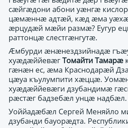
сӕйгӕдони абони уӕнгӕ кисло
цӕмӕннӕ адтӕй, кӕд ӕма уӕх
ӕрцудӕй мӕйи размӕ? Еугур ец
раттонцӕ слестгӕнгутӕ.
Ӕмбурди ӕнӕнездзийнадӕ гъӕ
хуӕдӕййевӕг
Томайти Тамарӕ
к
гӕнӕн ес, ӕма Краснодарӕй Дз
цӕуа къулумпити хӕццӕ. Уомӕн
хуӕдӕййевӕги дзубандимӕ гӕс
рӕстӕг бадзебӕл унцӕ надбӕл.
Уоййадӕбӕл Сергей Меняйло м
дзубанди бауорӕдта. Республик