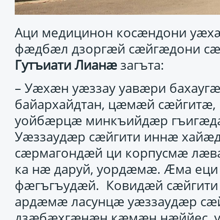
Аци медицинон косӕндони уӕхӕн
фӕдбӕл дзоргӕй сӕйгӕдони сӕ
Гутъиати Лианӕ
загъта:
– Уӕхӕн уӕззау уавӕри бахаугӕ
байархайдтан, цӕмӕй сӕйгитӕ
уойбӕрцӕ минкъийдӕр гъигӕда
Уӕззаудӕр сӕйгити иннӕ хайӕд
сӕрмагондӕй ци корпусмӕ лӕ
ка нӕ даруй, уордӕмӕ. Ӕма ец
фӕгъгъудӕй. Ковидӕй сӕйгити
ардӕмӕ ласунцӕ уӕззаудӕр сӕ
дзӕбӕхгӕнӕн кӕмӕн нӕййес, уӕ