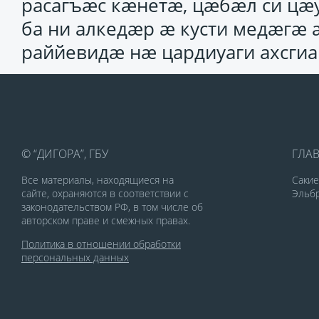
расагъӕс кӕнетӕ, цӕбӕл си цӕ
ба ни алкедӕр ӕ кусти медӕгӕ 
раййевидӕ нӕ цардиуаги ахсги
© “ДИГОРА”, ГБУ
ГЛА
Все материалы, находящиеся на
Саки
сайте, охраняются в соответствии с
Эльбр
законодательством РФ, в том числе об
авторском праве и смежных правах.
Политика в отношении обработки
персональных данных