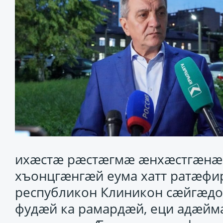
ихӕстӕ рӕстӕгмӕ ӕнхӕстгӕн
хъонцгӕнгӕй еума хатт ратӕфир
республикон Клиникон сӕйгӕдо
фудӕй ка рамардӕй, еци адӕйм