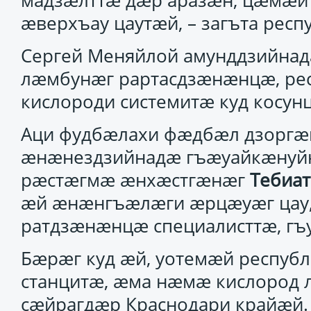
мадзӕлттӕ дӕр аразӕн, цӕмӕй
ӕверхъау цаутӕй, – загъта респ
Сергей Меняйлой амунддзийнад
лӕмбунӕг рартасдзӕнӕнцӕ, рес
кислороди системитӕ куд косунц
Аци фудбӕлахи фӕдбӕл дзоргӕй
ӕнӕнездзийнадӕ гъӕуайкӕнуйн
рӕстӕгмӕ ӕнхӕстгӕнӕг
Тебиат
ӕй ӕнӕнгъӕлӕги ӕрцӕуӕг цау,
ратдзӕнӕнцӕ специалисттӕ, гъу
Бӕрӕг куд ӕй, уотемӕй респуб
станцитӕ, ӕма нӕмӕ кислород 
сӕйрагдӕр Краснодари крайӕй. 