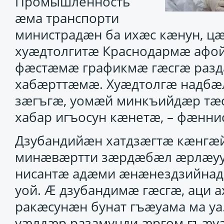
Промышленность
ӕма транспорти
министрадӕн ба ихӕс кӕнун, ц
хуӕдтолгитӕ Краснодармӕ афо
фӕстӕмӕ графикмӕ гӕсгӕ разда
хабӕрттӕмӕ. Хуӕдтолгӕ надбӕ
зӕгъгӕ, уомӕй минкъийдӕр тӕсс
хабар игъосун кӕнетӕ, – фӕнни
Дзубандийӕн хатдзӕгтӕ кӕнгӕй
минӕвӕртти зӕрдӕбӕл ӕрлӕуун
нисантӕ адӕми ӕнӕнездзийнадӕ
уой. Ӕ дзубандимӕ гӕсгӕ, аци 
ракӕсунӕн бунат гъӕуама ма уа.
уӕлдӕр разамунди ӕргом гъӕу