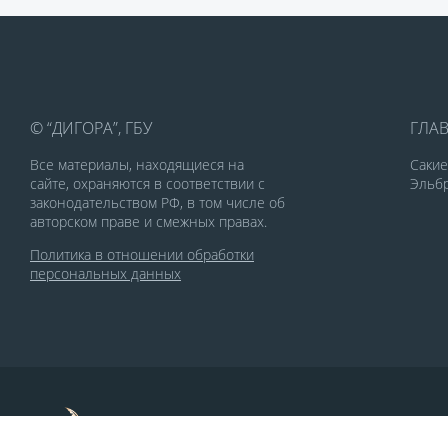
© “ДИГОРА”, ГБУ
ГЛА
Все материалы, находящиеся на
Саки
сайте, охраняются в соответствии с
Эльбр
законодательством РФ, в том числе об
авторском праве и смежных правах.
Политика в отношении обработки
персональных данных
По заказу Комитета по делам печати и
массовых коммуникаций РСО-Алания