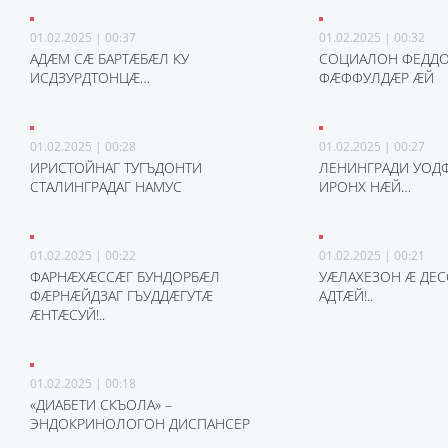
01.02.2025 | 00:37
01.02.2025 | 00:32
АДÆМ СÆ БАРТÆБÆЛ КУ
СОЦИАЛОН ФЕДДО
ИСДЗУРДТОНЦÆ…
ФÆФФУЛДÆР ÆЙ
01.02.2025 | 00:28
01.02.2025 | 00:27
ИРИСТОЙНАГ ТУГЪДОНТИ
ЛЕНИНГРАДИ УОД
СТАЛИНГРАДАГ НАМУС
ИРОНХ НÆЙ…
01.02.2025 | 00:22
01.02.2025 | 00:21
ФАРНÆХÆССÆГ БУНДОРБÆЛ
УÆЛАХЕЗОН Æ ДЕ
ФÆРНÆЙДЗАГ ГЪУДДÆГУТÆ
АДТÆЙ!..
ÆНТÆСУЙ!..
01.02.2025 | 00:18
«ДИАБЕТИ СКЪОЛА» –
ЭНДОКРИНОЛОГОН ДИСПАНСЕР