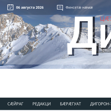
06 августа 2026
Финсетæ нæмæ
СÆЙРАГ
РЕДАКЦИ
БÆРÆГУАТ
ДИГОРОН-