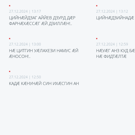
27.12.2024 | 13:17
27.12.2024 | 13:12
ЦИЙНÆЙДЗАГ АЙЙЕВ ДЗУРД ДÆР
ЦИЙНÆДЗИЙНАДÆ 
ФАРНÆХÆССÆГ ÆЙ ДЗИЛЛÆН!..
27.12.2024 | 13:00
27.12.2024 | 12:59
НÆ ЦИТГИН УÆЛАХЕЗИ НАМУС ÆЙ
НÆУÆГ АНЗ КУД Б
ÆНОСОН!..
НÆ ФИДТÆЛТÆ
27.12.2024 | 12:50
КАДÆ КÆНУНÆЙ СИН ИХÆСГИН АН