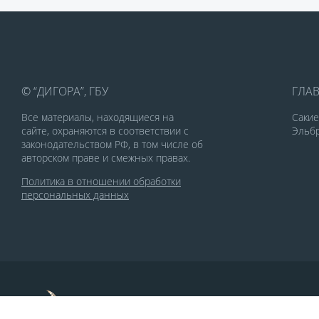
© “ДИГОРА”, ГБУ
ГЛА
Все материалы, находящиеся на
Саки
сайте, охраняются в соответствии с
Эльбр
законодательством РФ, в том числе об
авторском праве и смежных правах.
Политика в отношении обработки
персональных данных
По заказу Комитета по делам печати и
массовых коммуникаций РСО-Алания