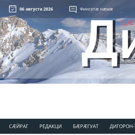
06 августа 2026
Финсетæ нæмæ
СÆЙРАГ
РЕДАКЦИ
БÆРÆГУАТ
ДИГОРОН-