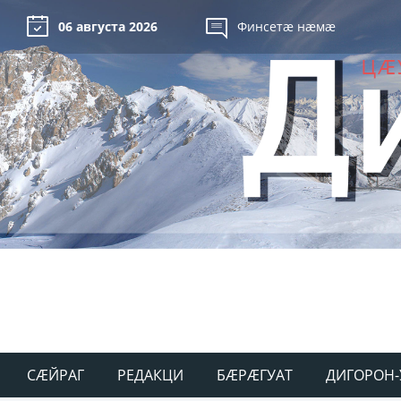
06 августа 2026
Финсетæ нæмæ
СÆЙРАГ
РЕДАКЦИ
БÆРÆГУАТ
ДИГОРОН-