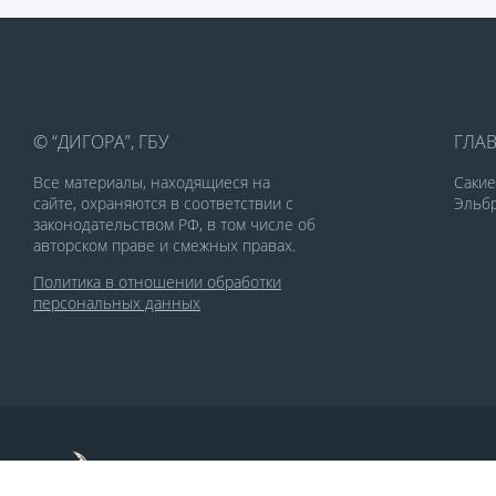
© “ДИГОРА”, ГБУ
ГЛА
Все материалы, находящиеся на
Саки
сайте, охраняются в соответствии с
Эльбр
законодательством РФ, в том числе об
авторском праве и смежных правах.
Политика в отношении обработки
персональных данных
По заказу Комитета по делам печати и
массовых коммуникаций РСО-Алания