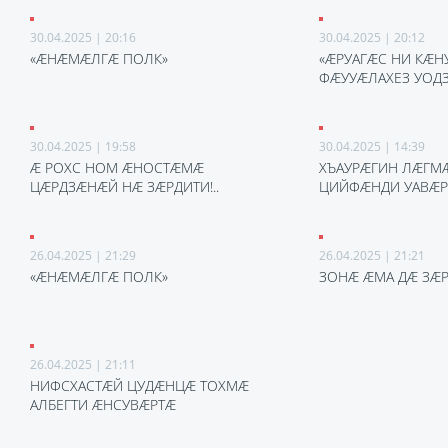
30.04.2025 | 20:16
30.04.2025 | 20:12
«ÆНÆМÆЛГÆ ПОЛК»
«ÆРУАГÆС НИ КÆНУ
ФÆУУÆЛАХЕЗ УОДЗИ
30.04.2025 | 19:58
30.04.2025 | 14:39
Æ РОХС НОМ ÆНОСТÆМÆ
ХЪАУРÆГИН ЛÆГМÆ
ЦÆРДЗÆНÆЙ НÆ ЗÆРДИТИ!..
ЦИЙФÆНДИ УАВÆР
26.04.2025 | 21:29
26.04.2025 | 21:21
«ÆНÆМÆЛГÆ ПОЛК»
ЗОНÆ ÆМА ДÆ ЗÆР
26.04.2025 | 21:11
НИФСХАСТÆЙ ЦУДÆНЦÆ ТОХМÆ
АЛБЕГТИ ÆНСУВÆРТÆ