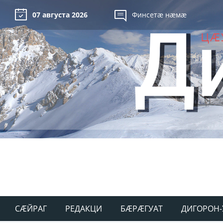
07 августа 2026
Финсетæ нæмæ
СÆЙРАГ
РЕДАКЦИ
БÆРÆГУАТ
ДИГОРОН-