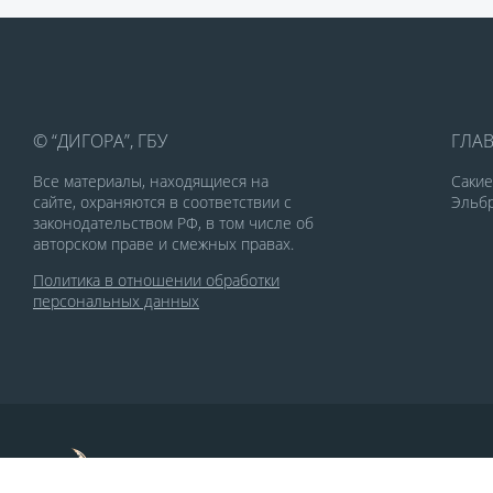
© “ДИГОРА”, ГБУ
ГЛА
Все материалы, находящиеся на
Саки
сайте, охраняются в соответствии с
Эльбр
законодательством РФ, в том числе об
авторском праве и смежных правах.
Политика в отношении обработки
персональных данных
По заказу Комитета по делам печати и
массовых коммуникаций РСО-Алания