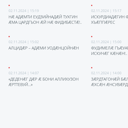
02.11.2024 | 15:19
02.11.2024 | 15:17
НÆ АДÆМТИ ЕУДЗИЙНАДÆЙ ТУХГИН
ИСКУРДИАДÆГИН 
ÆМА ЦАРДГЪОН ÆЙ НÆ ФИДИБÆСТÆ!..
ХЪÆППÆРЕС
02.11.2024 | 15:02
02.11.2024 | 15:00
АЛЦИДÆР – АДÆМИ УОДÆНЦОЙНÆН
ФУДИМЕЛÆ ГЪÆУА
ИСКУНÆГ КÆНÆН!..
02.11.2024 | 14:07
02.11.2024 | 14:00
«ДЕДЕНÆГ ДÆР Æ БОНИ АЛЛИХУЗОН
ЗÆРДТАГОНÆЙ БÆ
ÆРТТЕВУЙ…»
ÆХСÆН ÆНСУВÆР