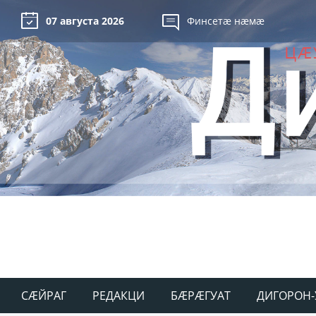
07 августа 2026
Финсетæ нæмæ
СÆЙРАГ
РЕДАКЦИ
БÆРÆГУАТ
ДИГОРОН-