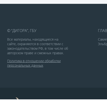
© “ДИГОРА”, ГБУ
ГЛА
Все материалы, находящиеся на
Саки
сайте, охраняются в соответствии с
Эльбр
законодательством РФ, в том числе об
авторском праве и смежных правах.
Политика в отношении обработки
персональных данных
По заказу Комитета по делам печати и
массовых коммуникаций РСО-Алания