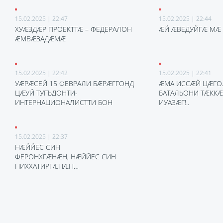
15.02.2025 | 22:47
15.02.2025 | 22:44
ХУÆЗДÆР ПРОЕКТТÆ – ФЕДЕРАЛОН
ÆЙ ÆВЕДУЙГÆ МÆ 
ÆМВÆЗАДÆМÆ
15.02.2025 | 22:42
15.02.2025 | 22:41
УÆРÆСЕЙ 15 ФЕВРАЛИ БÆРÆГГОНД
ÆМА ИССÆЙ ЦÆГО
ЦÆУЙ ТУГЪДОНТИ-
БАТАЛЬОНИ ТÆКК
ИНТЕРНАЦИОНАЛИСТТИ БОН
ИУАЗÆГ!..
15.02.2025 | 22:37
НÆЙЙЕС СИН
ФЕРОНХГÆНÆН, НÆЙЙЕС СИН
НИХХАТИРГÆНÆН…