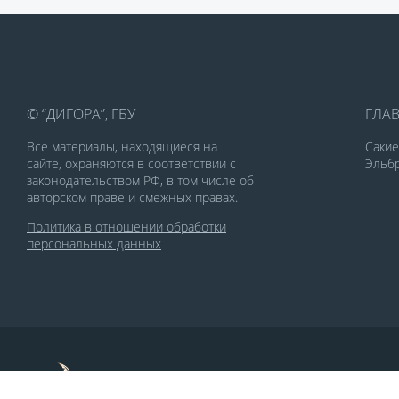
© “ДИГОРА”, ГБУ
ГЛА
Все материалы, находящиеся на
Саки
сайте, охраняются в соответствии с
Эльбр
законодательством РФ, в том числе об
авторском праве и смежных правах.
Политика в отношении обработки
персональных данных
По заказу Комитета по делам печати и
массовых коммуникаций РСО-Алания