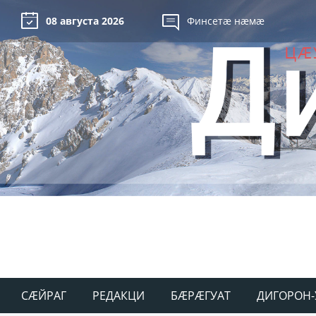
08 августа 2026
Финсетæ нæмæ
СÆЙРАГ
РЕДАКЦИ
БÆРÆГУАТ
ДИГОРОН-