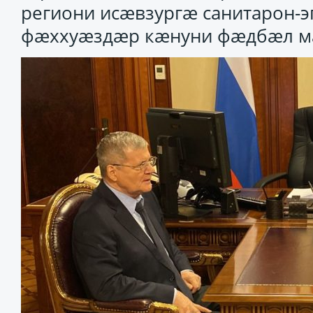
региони исӕвзургӕ санитарон-
фӕххуӕздӕр кӕнуни фӕдбӕл м