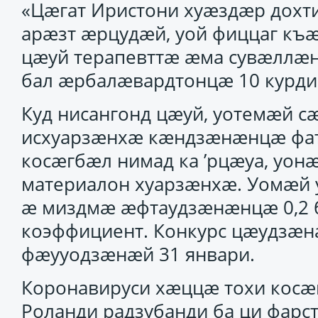
«Цӕгат Иристони хуӕздӕр дохти
арӕзт ӕрцудӕй, уой фиццаг къ
цӕуй терапевттӕ ӕма сувӕллӕн
бал ӕрбалӕвардтонцӕ 10 курди
Куд нисангонд цӕуй, уотемӕй с
исхуарзӕнхӕ кӕндзӕнӕнцӕ фат
косӕгбӕл нимад ка ’рцӕуа, уо
материалон хуарзӕнхӕ. Уомӕй 
ӕ миздмӕ ӕфтаудзӕнӕнцӕ 0,2
коэффициент. Конкурс цӕудзӕ
фӕууодзӕнӕй 31 январи.
Коронавируси хӕццӕ тохи косӕ
Роланди радзубанди ба ци фарст