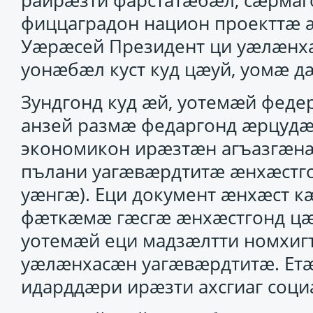
райрӕзти фарстатӕбӕл, сӕрмаг
фиццаградон национ проекттӕ 
Уӕрӕсей Президент ци уӕлӕнха
уонӕбӕл куст куд цӕуй, уомӕ д
Зундгонд куд ӕй, уотемӕй феде
анзей размӕ федаргонд ӕрцудӕ
экономикон ирӕзтӕн агъазгӕнӕ
пълани уагӕвӕрдтитӕ ӕнхӕстг
уӕнгӕ). Еци документ ӕнхӕст 
фӕткӕмӕ гӕсгӕ ӕнхӕстгонд цӕу
уотемӕй еци мадзӕлтти номхиг
уӕлӕнхасӕн уагӕвӕрдтитӕ. Етӕ
идарддӕри ирӕзти ахсгиаг соци