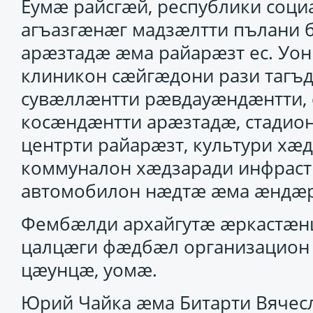
Еумӕ райсгӕй, республики соц
агъазгӕнӕг мадзӕлтти пълани б
арӕзтадӕ ӕма райарӕзт ес. Уон
клиникон сӕйгӕдони рази тагъд
сувӕллӕнтти рӕвдауӕндӕнтти, 
косӕндӕнтти арӕзтадӕ, стадион
центрти райарӕзт, культури хӕ
коммуналон хӕдзаради инфраст
автомобилон нӕдтӕ ӕма ӕндӕр
Фембӕлди архайгутӕ ӕркастӕнц
цалцӕги фӕдбӕл организацион 
цӕунцӕ, уомӕ.
Юрий Чайка ӕма Битарти Вяче