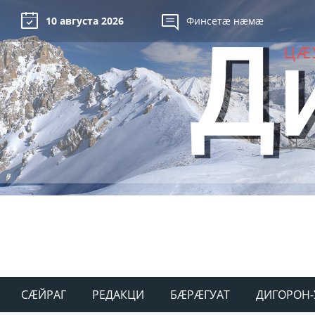
10 августа 2026
Финсетæ нæмæ
СÆЙРАГ
РЕДАКЦИ
БÆРÆГУАТ
ДИГОРОН-