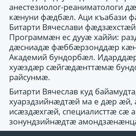
анестезиолог-реаниматологи 
кӕнуни фӕдбӕл. Аци къабази ф
Битарти Вячеслави фӕдзӕхстӕй 
Программӕн ес дууӕ хаййи: раз
дӕсниадӕ фӕббӕрзонддӕр кӕ
Академий бундорбӕл. Идарддӕ
хуӕздӕр сӕйгӕдӕнттӕмӕ бунд
райсунмӕ.
Битарти Вячеслав куд байамудт
хуарздзийнӕдтӕй ма е дӕр ӕй
исӕздӕхгӕй, специалисттӕ сӕ 
зонундзийнӕдтӕ амондзӕнӕнцӕ 