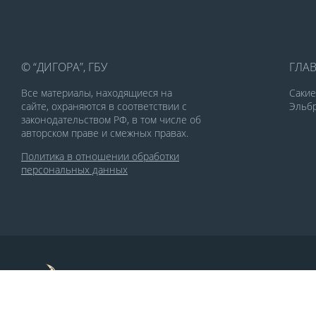
© “ДИГОРА”, ГБУ
ГЛА
Все материалы, находящиеся на
Саки
сайте, охраняются в соответствии с
Эльбр
законодательством РФ, в том числе об
авторском праве и смежных правах.
Политика в отношении обработки
персональных данных
По заказу Комитета по делам печати и
массовых коммуникаций РСО-Алания