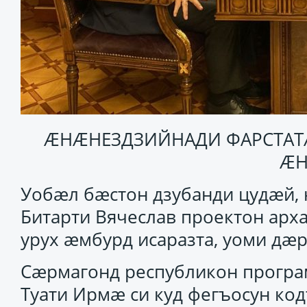
ӔНӔНЕЗДЗИЙНАДИ ФАРСТАТ
Ӕ
Уобӕл бӕстон дзубанди цудӕй,
Битарти Вячеслав проектон ар
урух ӕмбурд исаразта, уоми дӕр
Сӕрмагонд республикон прогр
Туати Ирмӕ си куд фегъосун код