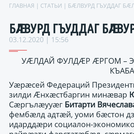
ГЛАВНАЯ
|
СТАТЬИ
| БӔЛВУРД ГЪУДДАГ БӔ
БӔЛВУРД ГЪУДДАГ БӔЛВУРД
03.12.2020 | 15:56
УӔЛДАЙ ФУЛДӔР ӔРГОМ –
КЪАБ
Уӕрӕсей Федераций Президенти
зилди Ӕнхӕстбаргин минӕвар
Сӕргълӕууӕг
Битарти Вячесла
фембӕлд адтӕй, уоми бӕстон д
идарддӕри социалон-экономик