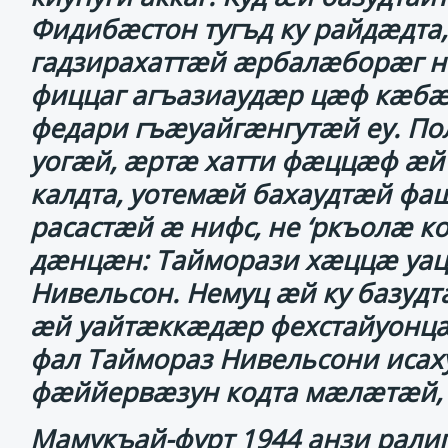
Фидибӕстон тугъд ку райдӕдт
гадзирахаттӕй ӕрбалӕборӕг н
фиццаг агъазиаудӕр цӕф кӕбӕл
федари гъӕуайгӕнгутӕй еу. По
уогӕй, ӕртӕ хатти фӕццӕф ӕй т
калдта, уотемӕй бахаудтӕй фа
расастӕй ӕ нифс, не ‘ркъолӕ ко
дӕнцӕн: Тайморази хӕццӕ уаца
Нивельсон. Немуц ӕй ку базудт
ӕй уайтӕккӕдӕр фехстайуонцӕ.
фал Таймораз Нивельсони исаху
фӕййервӕзун кодта мӕлӕтӕй, 
Мамукъай-фурт 1944 анзи рали