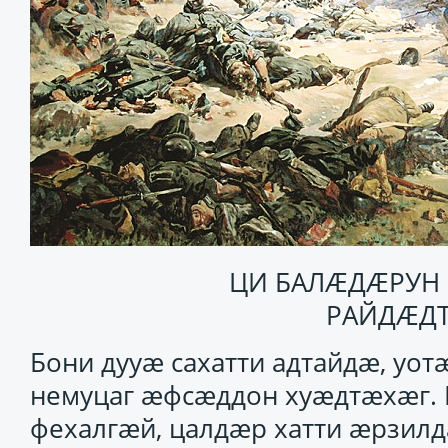
ЦИ БАЛӔДӔРУН 
РАЙДӔДТ
Бони дууӕ сахатти адтайдӕ, уо
немуцаг ӕфсӕддон хуӕдтӕхӕг.
фехалгӕй, цалдӕр хатти ӕрзилд