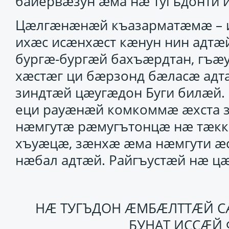
байервӕзун ӕма нӕ тугъдонти 
Цӕлгӕнӕнӕй къазарматӕмӕ – ит
ихӕс исӕнхӕст кӕнун нин адтӕй
бургӕ-бургӕй бахъӕрдтан, гъ
хӕстӕг ци бӕрзонд бӕласӕ адт
зиндтӕй цӕугӕдон Буги билӕй.
еци рауӕнӕй комкоммӕ ӕхста з
нӕмгутӕ рӕмугътонцӕ нӕ тӕкк
хъуӕцӕ, зӕнхӕ ӕма нӕмгути ӕс
нӕбал адтӕй. Райгъустӕй нӕ ц
НӔ ТУГЪДОН ӔМБӔЛТТӔЙ 
БУНАТ ИССӔЙ