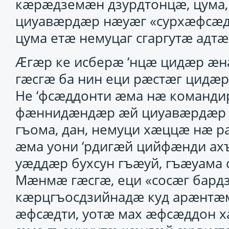
кӕрӕдземӕн дзурдтонцӕ, цума,
циуавӕрдӕр нӕуӕг «сурхӕфсӕд
цума етӕ немуцаг сгаргутӕ адт
Ӕгӕр ке исберӕ ‘нцӕ цидӕр ӕ
гӕсгӕ ба нин еци рӕстӕг цидӕ
Не ‘фсӕддонти ӕма нӕ команд
фӕннидӕндӕр ӕй циуавӕрдӕр «
гъома, дан, немуци хӕццӕ нӕ 
ӕма уони ‘рдигӕй цийфӕнди ах
уӕддӕр бухсун гъӕуй, гъӕуама 
Мӕнмӕ гӕсгӕ, еци «сосӕг бард
кӕрцгъосдзийнадӕ куд арӕнтӕ
ӕфсӕдти, уотӕ мах ӕфсӕддон ха