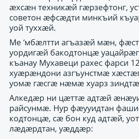
ӕхсӕн техникӕй гӕрзефтонг, у
советон ӕфсӕдти минкъий къуа
уой туххӕй.
Ме ‘мбӕлтти агъазӕй мӕн, фӕст
уордигӕй бакодтонцӕ уацайрӕ
къанау Мухавеци рахес фарси 1
хуӕрӕндони азгъунстмӕ хӕстӕг.
уомӕ гӕсгӕ нӕмӕ хуарз зиндтӕй
Алкедӕр ни цӕттӕ адтӕй ӕнӕуи
райсунмӕ. Нур фӕууидтан фаши
кодтонцӕ, сӕ бон куд адтӕй, уо
лӕдӕрдтан, уӕддӕр: