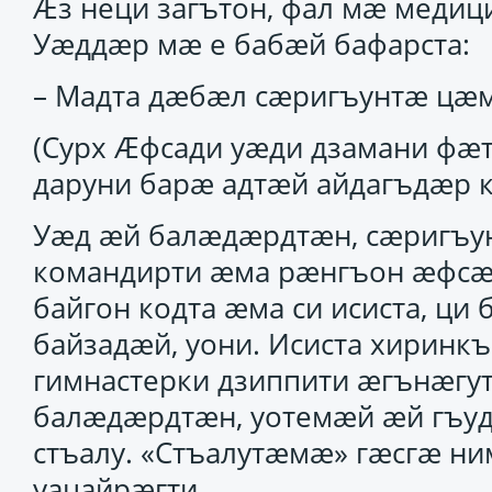
Ӕз неци загътон, фал мӕ медиц
Уӕддӕр мӕ е бабӕй бафарста:
– Мадта дӕбӕл сӕригъунтӕ цӕм
(Сурх Ӕфсади уӕди дзамани ф
даруни барӕ адтӕй айдагъдӕр к
Уӕд ӕй балӕдӕрдтӕн, сӕригъу
командирти ӕма рӕнгъон ӕфсӕд
байгон кодта ӕма си исиста, ц
байзадӕй, уони. Исиста хиринкъ
гимнастерки дзиппити ӕгънӕгу
балӕдӕрдтӕн, уотемӕй ӕй гъу
стъалу. «Стъалутӕмӕ» гӕсгӕ н
уацайрӕгти.