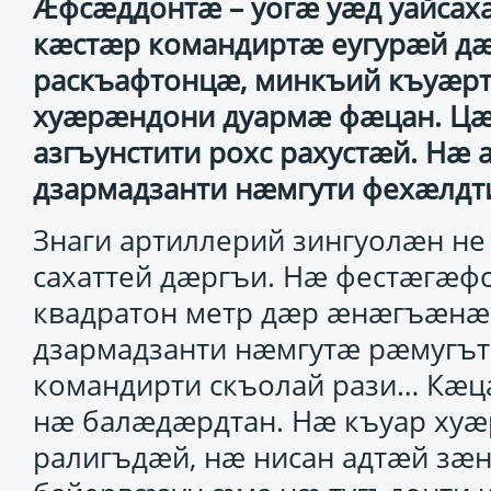
Ӕфсӕддонтӕ – уогӕ уӕд уайсаха
кӕстӕр командиртӕ еугурӕй д
раскъафтонцӕ, минкъий къуӕр
хуӕрӕндони дуармӕ фӕцан. Ц
азгъунстити рохс рахустӕй. Нӕ 
дзармадзанти нӕмгути фехӕлдт
Знаги артиллерий зингуолӕн не
сахаттей дӕргъи. Нӕ фестӕгӕф
квадратон метр дӕр ӕнӕгъӕнӕй
дзармадзанти нӕмгутӕ рӕмугът
командирти скъолай рази… Кӕц
нӕ балӕдӕрдтан. Нӕ къуар ху
ралигъдӕй, нӕ нисан адтӕй зӕ