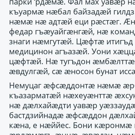
парки ‘рдӕмӕ. Фал мах уавӕр 
къуармӕ нӕбал байзадӕй гилдз
нӕмӕ нӕ адтӕй еци рӕстӕг. Ӕн
федар гъӕуайгӕнгӕй, нӕ кома
знаги нӕмгутӕй. Цӕфтӕ итигъд
медицинон агъазӕй. Уони хӕцц
цӕфтӕй. Нӕ тугъдон ӕмбӕлттӕ
ӕвдулгӕй, сӕ ӕносон бунат исс
Немуцаг ӕфсӕддонтӕ нӕмӕ ӕрб
къазарматӕй нӕхеуӕнттӕ ӕхсу
нӕ дӕлхайӕдти уавӕр уӕззаудӕ
бастдзийнадӕ ӕфсӕддон дӕлха
кӕна, е нӕййес. Бони кӕронмӕ