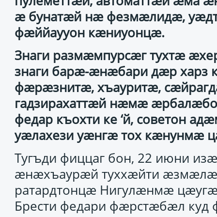
пулеметтӕй, автоматтӕй ӕма ӕн
ӕ бунатӕй нӕ фезмӕлидӕ, уӕд
фӕййаууон кӕниуонцӕ.
Знаги размӕмпурсӕг тухтӕ ӕхер
знаги барӕ-ӕнӕбари дӕр харз к
фӕрӕзнитӕ, хъауритӕ, сӕйрагд
гадзирахаттӕй нӕмӕ ӕрбалӕборг
федар къохти ке ‘й, советон а
уӕлахези уӕнгӕ тох кӕнунмӕ цӕ
Тугъди фиццаг бон, 22 июни и
ӕнӕхъаурӕй туххӕйти ӕзмӕлӕг
ратардтонцӕ Нигулӕнмӕ цӕугӕд
Брести федари фӕрстӕбӕл куд ф