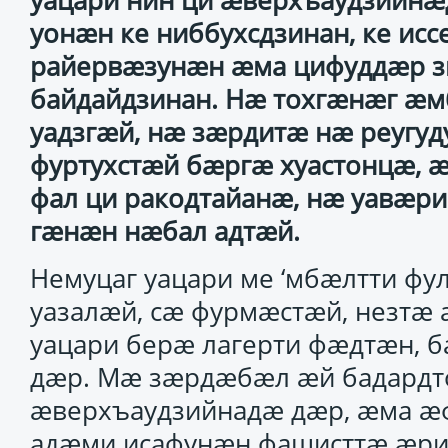
уацари нин ци ӕверхъаудзийнӕ
уонӕн ке ниббухсдзинан, ке ис
райервӕзунӕн ӕма цифуддӕр з
байдайдзинан. Нӕ тохгӕнӕг ӕм
уадзгӕй, нӕ зӕрдитӕ нӕ реугу
фуртухстӕй бӕргӕ хуастонцӕ,
фал ци ракодтайанӕ, нӕ уавӕр
гӕнӕн нӕбал адтӕй.
Немуцаг уацари ме ‘мбӕлтти фу
уазалӕй, сӕ фурмӕстӕй, незтӕ
уацари берӕ лагерти фӕдтӕн, б
дӕр. Мӕ зӕрдӕбӕл ӕй бадардт
ӕверхъаудзийнадӕ дӕр, ӕма ӕ
адӕми исафунӕн фашисттӕ ӕр