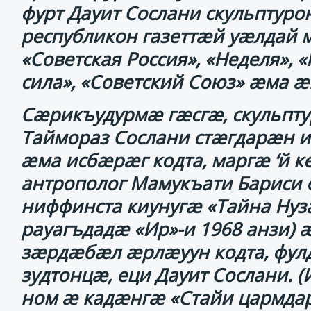
фурт Дауит Сослани скульптуро
республикон газеттӕй уӕлдай 
«Советская Россия», «Неделя», 
сила», «Советский Союз» ӕма 
Сӕрикъудурмӕ гӕсгӕ, скульпту
Таймораз Сослани стӕгдарӕн 
ӕма исбӕрӕг кодта, маргӕ ‘й к
антрополог Мамукъати Бариси 
ниффинста киунугӕ «Тайна Нуз
рауагъдадӕ «Ир»-и 1968 анзи)
зӕрдӕбӕл ӕрлӕуун кодта, фул
зудтонцӕ, еци Дауит Сослани.
ном ӕ кадӕнгӕ «Стайи цармдар