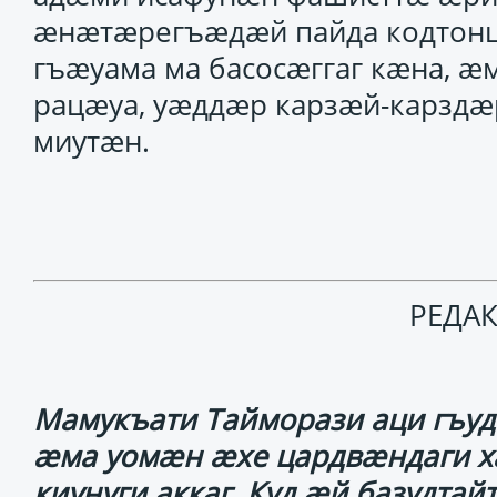
ӕнӕтӕрегъӕдӕй пайда кодтонц
гъӕуама ма басосӕггаг кӕна, ӕ
рацӕуа, уӕддӕр карзӕй-карздӕ
миутӕн.
РЕДА
Мамукъати Тайморази аци гъуд
ӕма уомӕн ӕхе цардвӕндаги х
киунуги аккаг. Куд ӕй базудтай