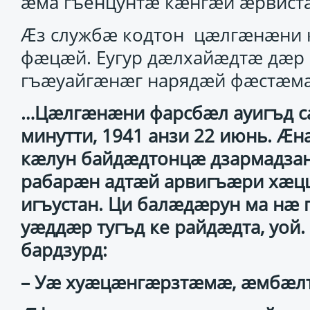
ӕма гъенцунтӕ кӕнгӕй ӕрвиста
Ӕз службӕ кодтон цӕлгӕнӕни 
фӕцӕй. Еугур дӕлхайӕдтӕ дӕр 
гъӕуайгӕнӕг нарядӕй фӕстӕм
…Цӕлгӕнӕни фарсбӕл ауигъд сах
минутти, 1941 анзи 22 июнь. Ӕ
кӕлун байдӕдтонцӕ дзармадзан
рабарӕн адтӕй арвигъӕри хӕц
игъустан. Ци балӕдӕрун ма нӕ 
уӕддӕр тугъд ке райдӕдта, уой.
бардзурд:
– Уӕ хуӕцӕнгӕрзтӕмӕ, ӕмбӕлт