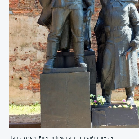
Циртдзæвæн Брести федари æ гъæуайгæнгутæн