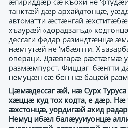
ӕгириддӕр сӕ къохи не ‘фтудӕй
танктӕй дӕр архайдтонцӕ, уӕд
автоматти ӕстӕнгай ӕхститӕбӕ
хъаурӕй «дорадзагъд» кодтонц
дессаги федар разиндтӕнцӕ ӕм
нӕмгутӕй не ‘мбӕлтти. Хъазар
операци. Дзӕвгарӕ рӕстӕгмӕ 
размӕмпурст. Фиццаг бӕнтти д
немуцӕн сӕ бон нӕ бацӕй разм
Цӕмӕдессаг ӕй, нӕ Сурх Туруса
хӕццӕ куд тох кодта, е дӕр. 
ӕхстонцӕ, уордигӕй ахид радар
Немуц ибӕл балӕууиуонцӕ алли