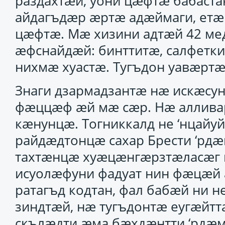
раздахтӕй, уони цӕфтӕ бабаста
айдагъдӕр ӕртӕ адӕймаги, ет
цӕфтӕ. Мӕ хизини адтӕй 42 м
ӕфснайдӕй: бинттитӕ, салфетки
нихмӕ хуастӕ. Тугъдон уавӕртӕ
Знаги дзармадзантӕ нӕ искӕсун 
фӕццӕф ӕй мӕ сӕр. Нӕ аллива
кӕнунцӕ. Тогниккалд не ‘нцай
райдӕдтонцӕ сахар Брести ‘рд
тахтӕнцӕ хуӕцӕнгӕрзтӕласӕг 
исуолӕфуни фадуат нин фӕцӕй
ратагъд кодтан, фал бабӕй ни
зиндтӕй, нӕ тугъдонтӕ еугӕйт
скълӕдти ӕма бӕхдӕнтти ‘рдӕ