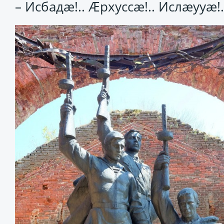
– Исбадӕ!.. Ӕрхуссӕ!.. Ислӕууӕ!.