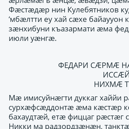
ӕрлӕмӕгъ ӕнцӕ, ӕвӕдзи, цӕмӕ
Фӕстӕдӕр нин Кулебятников куд
‘мбӕлтти еу хай сӕхе байаууон 
зӕнхибуни къазармати ӕма фед
июли уӕнгӕ.
ФЕДАРИ СӔРМӔ НӔ
ИССӔЙ
НИХМӔ 
Мӕ имисуйнӕгти дуккаг хаййи 
сурхӕфсӕддонтӕ ӕма кӕстӕр ко
бахаудтӕй, етӕ фиццаг рӕстӕг 
Никки ма радзордзӕнӕн, танкт