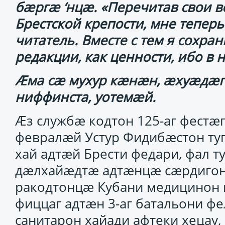
бӕргӕ ‘нцӕ. «Перечитав свои 
Брестской крепости, мне тепер
читатель. Вместе с тем я сохран
редакции, как ценности, ибо в 
Ӕма сӕ мухур кӕнӕн, ӕхуӕдӕг
ниффинста, уотемӕй.
Ӕз службӕ кодтон 125-аг фестӕ
февралӕй Устур Фидибӕстон ту
хай адтӕй Брести федари, фал т
дӕлхайӕдтӕ адтӕнцӕ сӕрдигон
ракодтонцӕ Кубани медицинон и
фиццаг адтӕн 3-аг батальони фе
санитарон хайади афтеки хецау