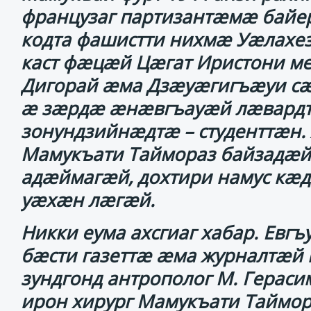
французаг партизантӕмӕ байе
кодта фашистти нихмӕ Уӕлахез
каст фӕцӕй Цӕгат Иристони мед
Дигорай ӕма Дзӕуӕгигъӕуи сӕ
ӕ зӕрдӕ ӕнӕвгъауӕй лӕвардт
зонундзийнӕдтӕ – студенттӕн.
Мамукъати Таймораз байзадӕй
адӕймагӕй, дохтири намус кӕд
уӕхӕн лӕгӕй.
Никки еума ахсгиаг хабар. Ев
бӕсти газеттӕ ӕма журналтӕй 
зундгонд антрополог М. Герас
ирон хирург Мамукъати Таймор