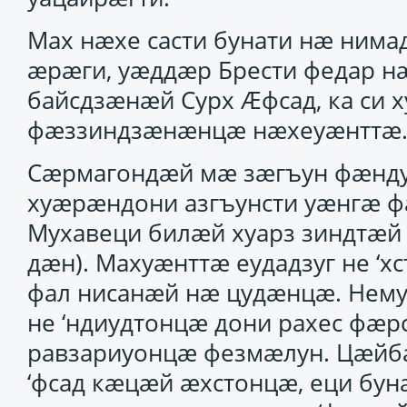
Мах нӕхе састи бунати нӕ нимад
ӕрӕги, уӕддӕр Брести федар 
байсдзӕнӕй Сурх Ӕфсад, ка си 
фӕззиндзӕнӕнцӕ нӕхеуӕнттӕ
Сӕрмагондӕй мӕ зӕгъун фӕнду
хуӕрӕндони азгъунсти уӕнгӕ фӕ
Мухавеци билӕй хуарз зиндтӕй
дӕн). Махуӕнттӕ еудадзуг не ‘
фал нисанӕй нӕ цудӕнцӕ. Нему
не ‘ндиудтонцӕ дони рахес фӕрс
равзариуонцӕ фезмӕлун. Цӕйб
‘фсад кӕцӕй ӕхстонцӕ, еци бу