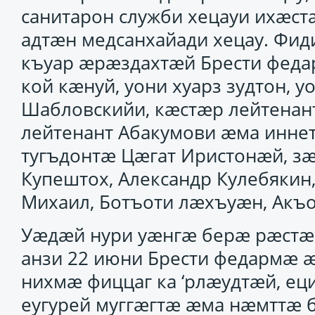
санитарон служби хецауи ихӕстӕ
адтӕн медсанхайади хецау. Фи
къуар ӕрӕздахтӕй Брести федар
кой кӕнуй, уони хуарз зудтон, 
Шабловскийи, кӕстӕр лейтенан
лейтенант Абакумови ӕма инне
тугъдонтӕ Цӕгат Иристонӕй, зӕ
Купештох, Александр Кулебяки
Михаил, Ботъоти лӕхъуӕн, Акъ
Уӕдӕй нури уӕнгӕ берӕ рӕстӕг
анзи 22 июни Брести федармӕ 
нихмӕ фиццаг ка ‘рлӕудтӕй, ец
еугурей муггӕгтӕ ӕма нӕмттӕ 