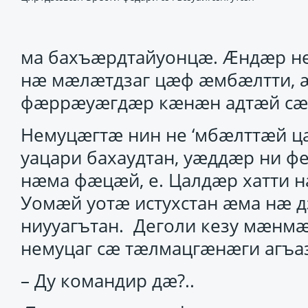
ма бахъӕрдтайуонцӕ. Ӕндӕр н
нӕ мӕлӕтдзаг цӕф ӕмбӕлтти, 
фӕррӕуӕгдӕр кӕнӕн адтӕй сӕ
Немуцӕгтӕ нин не ‘мбӕлттӕй ц
уацари бахаудтан, уӕддӕр ни фе
нӕма фӕцӕй, е. Цалдӕр хатти 
Уомӕй уотӕ истухстан ӕма нӕ 
ниууагътан. Деголи кезу мӕнм
немуцаг сӕ тӕлмацгӕнӕги агъа
– Ду командир дӕ?..