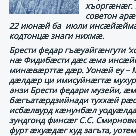
хъоргӕнӕг. 
советон арӕ
22 июнӕй ба июли инсӕйӕйма
кодтонцӕ знаги нихмӕ.
Брести федар гъӕуайгӕнгути ‘
нӕ Фидибӕсти дӕс ӕма инсӕй
минӕвӕрттӕ дӕр. Уонӕй еу – 
дӕлдӕр ци имисуйнӕгтӕ мухур
анзи Брести федари музейи, ӕм
бӕгъатӕрдзийнади туххӕй рӕ
исбӕлвурд кӕнунбӕл уодуӕлда
зундгонд финсӕг С.С. Смирнов
фурт ӕхуӕдӕг куд загъта, уот