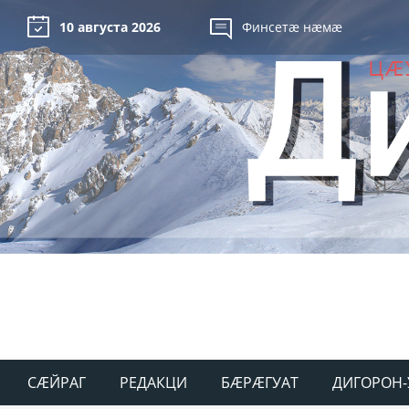
10 августа 2026
Финсетæ нæмæ
СÆЙРАГ
РЕДАКЦИ
БÆРÆГУАТ
ДИГОРОН-