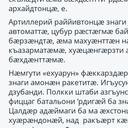
архайдтонцӕ, е.
Артиллерий раййивтонцӕ знаги
автоматтӕ, цубур рӕстӕгмӕ б
бӕрзӕндтӕ, ӕма махуӕнттӕн н
къазарматӕмӕ, хуӕцӕнгӕрзти 
бӕхдӕнттӕмӕ.
Нӕмгути «ехуарун» фӕккарздӕр
знаги амонӕн ракетитӕ. Игъус
дзубанди. Полкки штаби азгъунс
фиццаг батальони ‘рдигӕй ба з
Цалдӕр адӕймаги ба ма ӕхсто
хуӕрӕндонӕй, над ракъӕрт кӕ