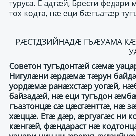
туруса. Е адтӕй, Брести федари
тох кодта, нӕ еци бӕгъатӕр ту
РӔСТДЗИЙНАДӔ ГЪӔУАМА К
У
Советон тугъдонтӕй сӕмӕ уацар
Нигулӕни ӕрдӕмӕ тӕрун байд
уордӕмӕ ранӕхстӕр уогӕй, нӕб
байзадӕй, нӕ еци тугъдон ӕмб
гъазтонцӕ сӕ цӕсгӕнттӕ, нӕ з
хӕццӕ. Етӕ дӕр, ӕргуагӕс ни ко
кӕнгӕй, фӕндараст нӕ кодтонцӕ