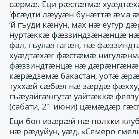
сӕрмӕ. Еци рӕстӕгмӕ хуӕдтӕхӕ
‘фсӕдти лӕууӕн бунӕттӕ ӕма ӕ
‘й гъуди кӕнун, мах нӕ еугур 
нуртӕккӕ фӕззиндзӕнӕнцӕ нӕ
фал, гъулӕггагӕн, нӕ фӕззинд
хуӕдтӕхӕг фӕстӕмӕ нигулӕнмӕ
фӕззиндтӕнцӕ нӕ дӕрӕнгӕнӕг
кӕрӕдземӕ бакастан, уотӕ ӕр
туххӕй сӕбӕл нӕ зӕрдӕ фӕхху
гъӕуайгӕнгутӕ уайтӕккӕ февзу
(сабати, 21 июни) цӕмӕдӕр гӕс
Еци бон изӕрӕй нӕ полкки клу
нӕ рӕдуйун, уӕд, «Семеро сме