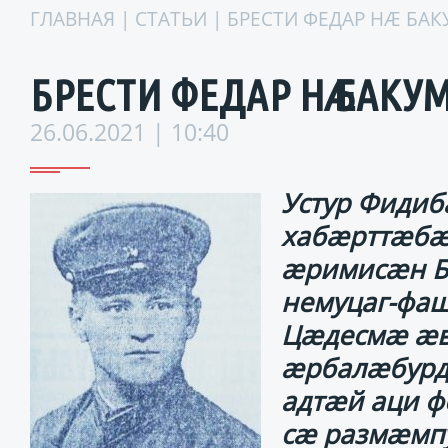
ГЛАВНАЯ
|
СТАТЬИ
| БРЕСТИ ФЕДАР НӔ БА
БРЕСТИ ФЕДАР НӔ БАКУМ
26.06.2021 | 10:40
Устур Фиди
хабӕрттӕбӕ
ӕримисӕн Бр
немуцаг-фаш
Цӕдесмӕ ӕв
ӕрбалӕбурд
адтӕй аци ф
сӕ размӕмп