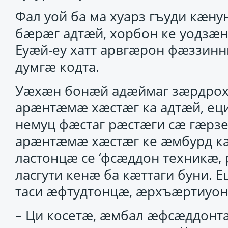
Фал уой ба ма хуарз гъуди кӕн
бӕрӕг адтӕй, хорбон ке уодзӕнӕ
Еуӕй-еу хатт арвгӕрон фӕззин
думгӕ кодта.
Уӕхӕн бонӕй адӕймаг зӕрдрохс
арӕнтӕмӕ хӕстӕг ка адтӕй, еци
немуц фӕстаг рӕстӕги сӕ гӕрзе
арӕнтӕмӕ хӕстӕг ке ӕмбурд к
ластонцӕ се ‘фсӕддон техникӕ,
ласгути кенӕ ба кӕттаги буни.
таси ӕфтудтонцӕ, ӕрхъӕртиуон
– Ци косетӕ, ӕмбал ӕфсӕддон