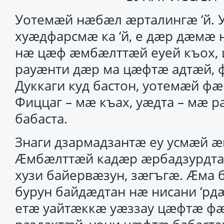
Уотемӕй нӕбӕл ӕрталингӕ ‘й. У
хуӕдфарсмӕ ка ‘й, е дӕр дӕмӕ 
нӕ цӕф ӕмбӕлттӕй еуей къох,
рауӕнти дӕр ма цӕфтӕ адтӕй, 
Дуккаги куд бастон, уотемӕй 
Фиццаг – мӕ къах, уӕдта – мӕ 
бабаста.
Знаги дзармадзантӕ еу усмӕй ӕ
Ӕмбӕлттӕй кадӕр ӕрбадзурдта,
хузи байервӕзун, зӕгъгӕ. Ӕма
бурун байдӕдтан нӕ нисани ‘рдӕ
етӕ уайтӕккӕ уӕззау цӕфтӕ ф