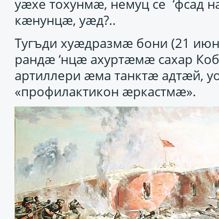
уӕхе тохунмӕ, немуц се ‘фсад
кӕнунцӕ, уӕд?..
Тугъди хуӕдразмӕ бони (21 ию
рандӕ ‘нцӕ ахуртӕмӕ сахар Ко
артиллери ӕма танктӕ адтӕй, у
«профилактикон ӕркастмӕ».