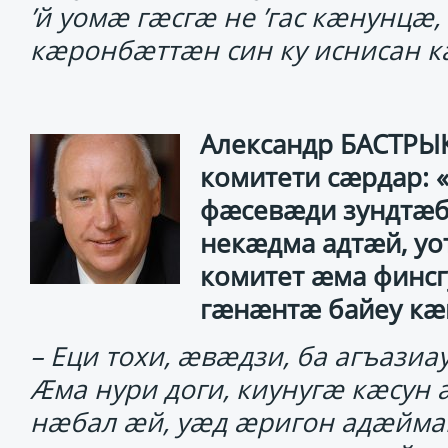
’й уомӕ гӕсгӕ не ’гас кӕнунцӕ
кӕронбӕттӕн син ку иснисан к
Александр БАСТРЫ
комитети сӕрдар: 
фӕсевӕди зундтӕбӕ
некӕдма адтӕй, уо
комитет ӕма финсг
гӕнӕнтӕ байеу кӕ
– Еци тохи, ӕвӕдзи, ба агъази
Ӕма нури доги, киунугӕ кӕсун
нӕбал ӕй, уӕд ӕригон адӕйма