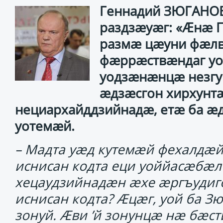
Геннадий ЗЮГАНОВ
раздзӕуӕг: «Ӕнӕ П
размӕ цӕуни фӕлв
фӕррӕствӕндаг у
уодзӕнӕнцӕ незгу
ӕдзӕсгон хирхунт
нециархайддзийнадӕ, етӕ ба ӕ
уотемӕй.
– Мадта уӕд кутемӕй фехалдӕй
иснисан кодта еци уоййасӕбӕл 
хецаудзийнадӕн ӕхе ӕргъудиго
иснисан кодта? Ӕцӕг, уой ба З
зонуй. Ӕви ’й зонунцӕ нӕ бӕс