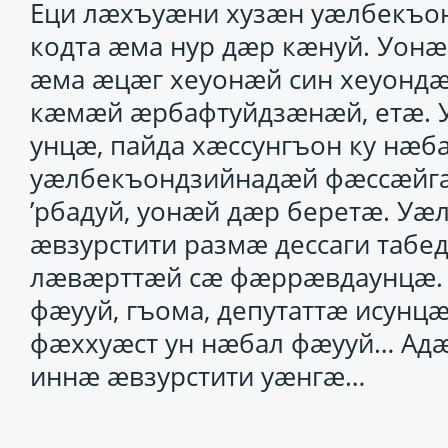
Еци лӕхъуӕни хузӕн уӕлбекъо
кодта ӕма нур дӕр кӕнуй. Уонӕ
ӕма ӕцӕг хеуонӕй син хеуондӕ
кӕмӕй ӕрбафтуйдзӕнӕй, етӕ. У
унцӕ, пайда хӕссунгъон ку нӕб
уӕлбекъондзийнадӕй фӕссӕйгӕ 
’рбадуй, уонӕй дӕр беретӕ. Уӕ
ӕвзурстити размӕ дессаги таб
лӕвӕрттӕй сӕ фӕррӕвдаунцӕ. 
фӕууй, гъома, депутаттӕ исунц
фӕххуӕст ун нӕбал фӕууй… Ад
иннӕ ӕвзурстити уӕнгӕ…