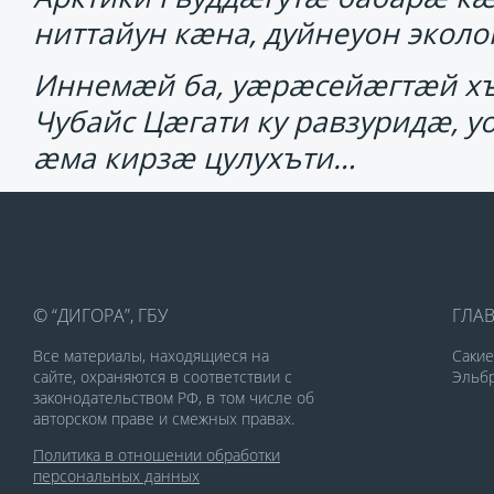
ниттайун кӕна, дуйнеуон эколо
Иннемӕй ба, уӕрӕсейӕгтӕй х
Чубайс Цӕгати ку равзуридӕ, у
ӕма кирзӕ цулухъти…
© “ДИГОРА”, ГБУ
ГЛА
Все материалы, находящиеся на
Саки
сайте, охраняются в соответствии с
Эльбр
законодательством РФ, в том числе об
авторском праве и смежных правах.
Политика в отношении обработки
персональных данных