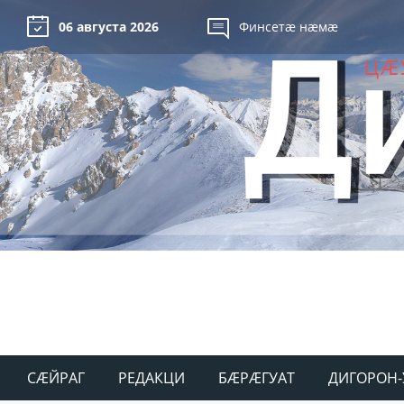
06 августа 2026
Финсетæ нæмæ
СÆЙРАГ
РЕДАКЦИ
БÆРÆГУАТ
ДИГОРОН-