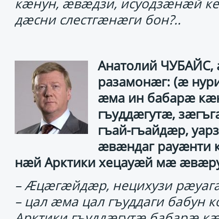
кӕнун, ӕвӕдзи, исуодзӕнӕй ке
дӕсни слестгӕнӕги бон?..
Анатолий ЧУБАЙС,
разамонӕг: (ӕ нур
ӕма ин бабарӕ кӕ
гъуддӕгутӕ, зӕгъг
гъай-гъайдӕр, уарз
ӕвӕндаг рауӕнти к
нӕй Арктики хецауӕй мӕ ӕвӕ
– Ӕцӕгӕйдӕр, нецихузи рӕуаг
– цал ӕма цал гъуддаги бабун 
Арктики гъуддӕгутӕ бабарӕ кӕ