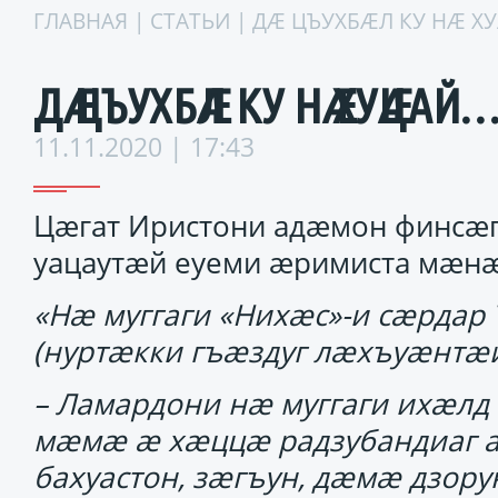
ГЛАВНАЯ
|
СТАТЬИ
| ДӔ ЦЪУХБӔЛ КУ НӔ Х
ДӔ ЦЪУХБӔЛ КУ НӔ ХУӔЦАЙ
11.11.2020 | 17:43
Цӕгат Иристони адӕмон финсӕг
уацаутӕй еуеми ӕримиста мӕнӕ
«Нӕ муггаги «Нихӕс»-и сӕрдар
(нуртӕкки гъӕздуг лӕхъуӕнтӕй 
– Ламардони нӕ муггаги ихӕл
мӕмӕ ӕ хӕццӕ радзубандиаг ад
бахуастон, зӕгъун, дӕмӕ дзор