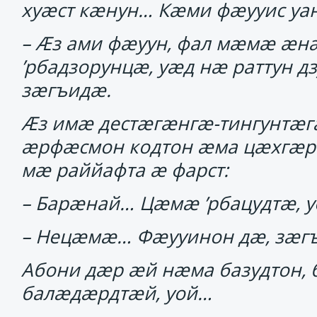
хуӕст кӕнун… Кӕми фӕууис уа
– Ӕз ами фӕуун, фал мӕмӕ ӕн
’рбадзорунцӕ, уӕд нӕ раттун дз
зӕгъидӕ.
Ӕз имӕ дестӕгӕнгӕ-тингунтӕгӕ
ӕрфӕсмон кодтон ӕма цӕхгӕр
мӕ раййафта ӕ фарст:
– Барӕнай… Цӕмӕ ’рбацудтӕ, у
– Нецӕмӕ… Фӕууинон дӕ, зӕг
Абони дӕр ӕй нӕма базудтон
балӕдӕрдтӕй, уой…