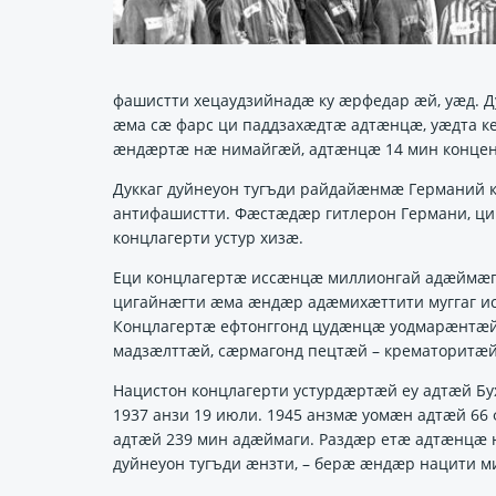
фашистти хецаудзийнадӕ ку ӕрфедар ӕй, уӕд. 
ӕма сӕ фарс ци паддзахӕдтӕ адтӕнцӕ, уӕдта ке
ӕндӕртӕ нӕ нимайгӕй, адтӕнцӕ 14 мин концен
Дуккаг дуйнеуон тугъди райдайӕнмӕ Германий к
антифашистти. Фӕстӕдӕр гитлерон Германи, ци 
концлагерти устур хизӕ.
Еци концлагертӕ иссӕнцӕ миллионгай адӕймӕгу
цигайнӕгти ӕма ӕндӕр адӕмихӕттити муггаг ис
Концлагертӕ ефтонггонд цудӕнцӕ уодмарӕнтӕ
мадзӕлттӕй, сӕрмагонд пецтӕй – крематоритӕй
Нацистон концлагерти устурдӕртӕй еу адтӕй Бу
1937 анзи 19 июли. 1945 анзмӕ уомӕн адтӕй 66
адтӕй 239 мин адӕймаги. Раздӕр етӕ адтӕнцӕ н
дуйнеуон тугъди ӕнзти, – берӕ ӕндӕр нацити 