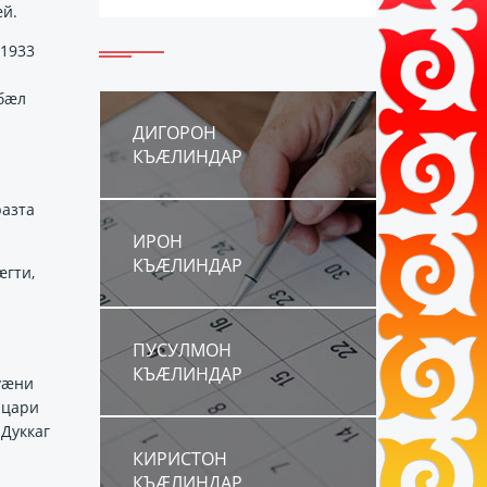
ӕй.
1933
ибӕл
ДИГОРОН
КЪÆЛИНДАР
разта
ИРОН
КЪÆЛИНДАР
ӕгти,
ПУСУЛМОН
КЪÆЛИНДАР
уӕни
ацари
Дуккаг
КИРИСТОН
КЪÆЛИНДАР