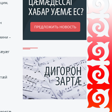
цим,
н
ПРЕДЛОЖИТЬ НОВОСТЬ
мини –
нӕуӕг
ттӕй
беретӕ