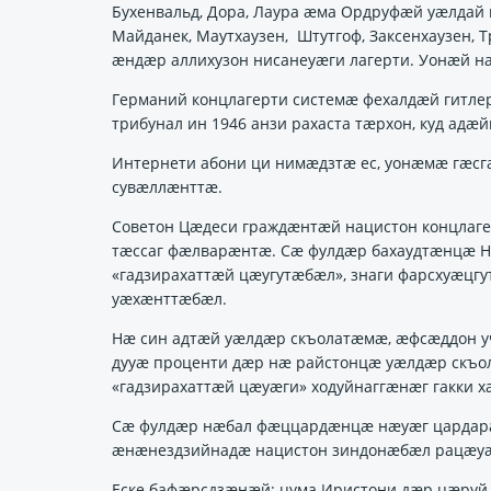
Бухенвальд, Дора, Лаура ӕма Ордруфӕй уӕлдай
Майданек, Маутхаузен, Штутгоф, Заксенхаузен,
ӕндӕр аллихузон нисанеуӕги лагерти. Уонӕй н
Германий концлагерти системӕ фехалдӕй гитл
трибунал ин 1946 анзи рахаста тӕрхон, куд адӕ
Интернети абони ци нимӕдзтӕ ес, уонӕмӕ гӕсг
сувӕллӕнттӕ.
Советон Цӕдеси граждӕнтӕй нацистон концлаг
тӕссаг фӕлварӕнтӕ. Сӕ фулдӕр бахаудтӕнцӕ Н
«гадзирахаттӕй цӕугутӕбӕл», знаги фарсхуӕцгу
уӕхӕнттӕбӕл.
Нӕ син адтӕй уӕлдӕр скъолатӕмӕ, ӕфсӕддон у
дууӕ проценти дӕр нӕ райстонцӕ уӕлдӕр скъо
«гадзирахаттӕй цӕуӕги» ходуйнаггӕнӕг гакки 
Сӕ фулдӕр нӕбал фӕццардӕнцӕ нӕуӕг цардарӕз
ӕнӕнездзийнадӕ нацистон зиндонӕбӕл рацӕу
Еске бафӕрсдзӕнӕй: цума Иристони дӕр цӕруй,