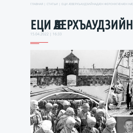
ГЛАВНАЯ
|
СТАТЬИ
| ЕЦИ ӔВЕРХЪАУДЗИЙНАДӔН ФЕРОНХГӔНӔН НӔЙ
ЕЦИ ӔВЕРХЪАУДЗИЙНА
15.04.2022 | 16:33