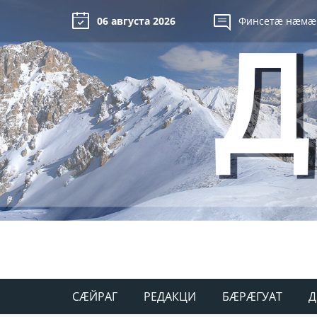
06 августа 2026
Финсетæ нæмæ
СÆЙРАГ
РЕДАКЦИ
БÆРÆГУАТ
Д