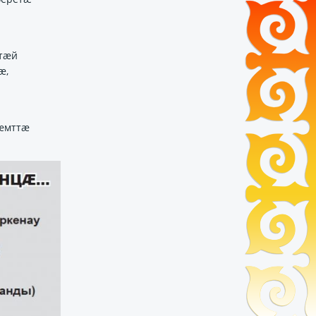
ртӕй
ӕ,
нӕмттӕ