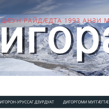
ИГОРОН-УРУССАГ ДЗУРДУАТ
ДИГОРГОМИ МУГГÆГТÆ