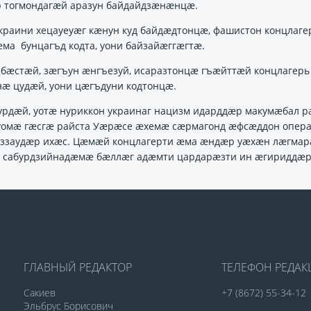
 тогмондагӕй аразун байдайдзӕнӕнцӕ.
Украини хецауеуӕг кӕнун куд байдӕдтонцӕ, фашистон концлаге
а бунцагъд кодта, уони байзайӕггӕгтӕ.
бӕстӕй, зӕгъун ӕнгъезуй, исаразтонцӕ гъӕйттӕй концлагерь
ӕ цудӕй, уони цӕгъдуни кодтонцӕ.
рдӕй, уотӕ нуриккон украинаг нацизм идарддӕр макумӕбал р
е уомӕ гӕсгӕ райста Уӕрӕсе ӕхемӕ сӕрмагонд ӕфсӕддон опер
ӕззаудӕр ихӕс. Цӕмӕй концлагерти ӕма ӕндӕр уӕхӕн лӕгма
а, сабурдзийнадӕмӕ бӕллӕг адӕмти цардарӕзти ин ӕгириддӕр
ГЛАВНЫЙ РЕДАКТОР
ТЕЛЕФОН РЕДА
Сакиев
+7 (8672) 55-34-12
Эльбрус Борисович