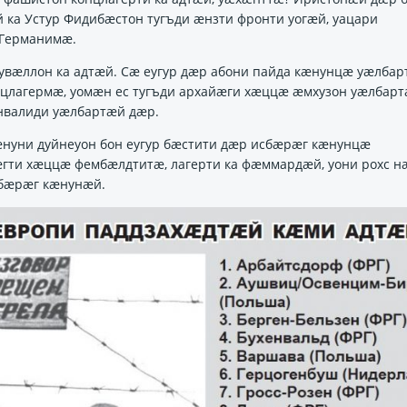
ка Устур Фидибӕстон тугъди ӕнзти фронти уогӕй, уацари
 Германимӕ.
сувӕллон ка адтӕй. Сӕ еугур дӕр абони пайда кӕнунцӕ уӕлба
нцлагермӕ, уомӕн ес тугъди архайӕги хӕццӕ ӕмхузон уӕлбарт
нвалиди уӕлбартӕй дӕр.
нуни дуйнеуон бон еугур бӕстити дӕр исбӕрӕг кӕнунцӕ
ти хӕццӕ фембӕлдтитӕ, лагерти ка фӕммардӕй, уони рохс 
бӕрӕг кӕнунӕй.