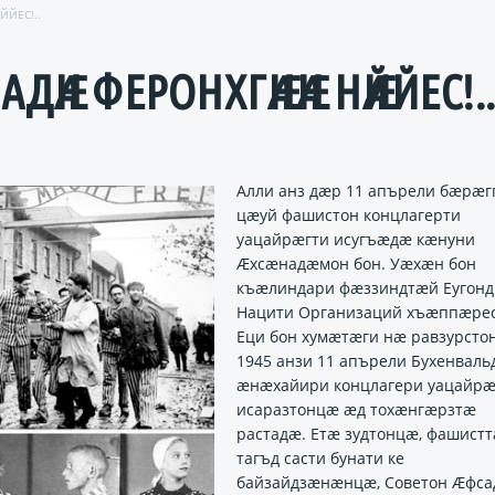
ЙЕС!..
ДӔН ФЕРОНХГӔНӔН НӔЙЙЕС!.
Алли анз дӕр 11 апърели бӕрӕг
цӕуй фашистон концлагерти
уацайрӕгти исугъӕдӕ кӕнуни
Ӕхсӕнадӕмон бон. Уӕхӕн бон
къӕлиндари фӕззиндтӕй Еугонд
Нацити Организаций хъӕппӕре
Еци бон хумӕтӕги нӕ равзурсто
1945 анзи 11 апърели Бухенваль
ӕнӕхайири концлагери уацайр
исаразтонцӕ ӕд тохӕнгӕрзтӕ
растадӕ. Етӕ зудтонцӕ, фашист
тагъд састи бунати ке
байзайдзӕнӕнцӕ, Советон Ӕфса