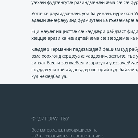
уӕхӕн фудгӕнгутӕ разиндзӕнӕй ӕма сӕ сӕ фур
Уотӕ ке рауайдзӕнӕй, уой ба уинӕн, нуриккон 
адӕми ӕнӕфӕууинд фудмиутӕй ка гъезӕмарӕ ӕм
Еци нӕуӕг нацисттӕ сӕ кӕддӕри райдзаст фиди
хӕццӕ арази ка нӕ адтӕй ӕма сӕ зӕрдӕмӕ ка н
Кӕддӕр Германий паддзахадӕй фашизм куд рабу
ӕма хорхгонд ӕрцӕуа ӕ «авдӕни», зӕгъгӕ, гъ
синхаг бӕсти зӕнхӕбӕл исаразуни уӕззауӕй-у
гъуддӕгути кой айдагъдӕр историй куд байзай
куд некӕдбал уа…
© “ДИГОРА”, ГБУ
Все материалы, находящиеся на
сайте, охраняются в соответствии с