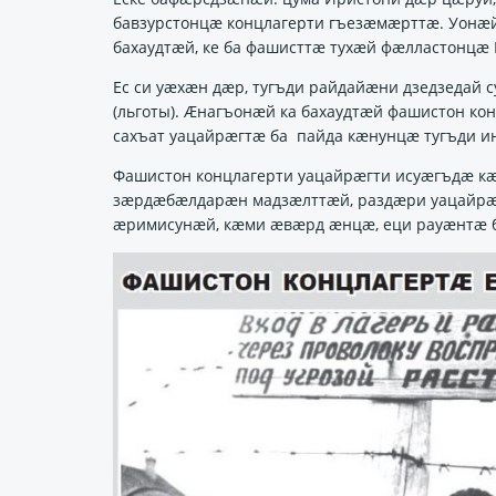
бавзурстонцӕ концлагерти гъезӕмӕрттӕ. Уонӕй 
бахаудтӕй, ке ба фашисттӕ тухӕй фӕлластонцӕ
Ес си уӕхӕн дӕр, тугъди райдайӕни дзедзедай 
(льготы). Ӕнагъонӕй ка бахаудтӕй фашистон ко
сахъат уацайрӕгтӕ ба пайда кӕнунцӕ тугъди и
Фашистон концлагерти уацайрӕгти исуӕгъдӕ кӕ
зӕрдӕбӕлдарӕн мадзӕлттӕй, раздӕри уацайрӕг
ӕримисунӕй, кӕми ӕвӕрд ӕнцӕ, еци рауӕнтӕ 