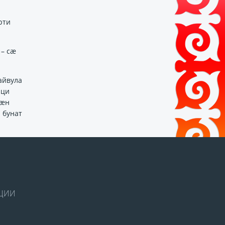
рти
 – сӕ
айвула
аци
рӕн
 бунат
КЦИИ