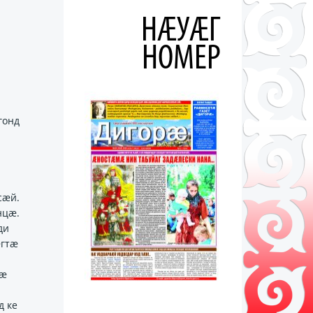
НÆУÆГ
.
НОМЕР
гонд
сӕй.
нцӕ.
ди
ӕгтӕ
тӕ
д ке