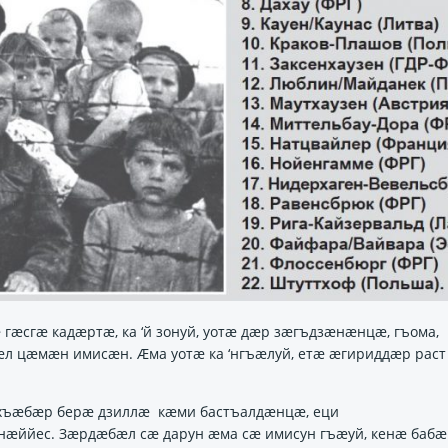
ӕсгӕ кадӕртӕ, ка ‘й зонуй, уотӕ дӕр зӕгъдзӕнӕнцӕ, гъома,
л цӕмӕн имисӕн. Ӕма уотӕ ка ‘нгъӕлуй, етӕ ӕгириддӕр раст
хъӕбӕр берӕ дзиллӕ кӕми бастъалдӕнцӕ, еци
ӕййес. Зӕрдӕбӕл сӕ дарун ӕма сӕ имисун гъӕуй, кенӕ бабӕ