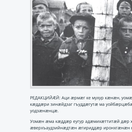
РЕДАКЦИЙӔЙ: Аци ӕрмӕг ке мухур кӕнӕн, уомӕ г
кӕддӕри зинӕйдзаг гъуддӕгутӕ ма уойбӕрцӕбӕ
уодзӕнӕнцӕ.
Уомӕн ӕма кӕддӕр еугур адӕмихӕттитӕй дӕр 
ӕверхъаудзийнӕдтӕн ӕгириддӕр иронхгӕнӕн н