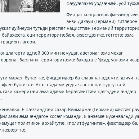
фӕууӕлахез уодзӕнӕй, уой тухх
Фиццаг концлагерь фӕззиндтӕй 
анзи Дахауи (Германи), гитлерон
Дуккаг дуйнеуон тугъди рӕстӕг нацисттӕн Германий территор
 байахӕста, еци территоритӕбӕл, ахӕстдӕнтӕ, геттотӕ ӕма
трацион лагери.
онцлагерти адтӕй 300 мин немуцаг, австриаг ӕма чехаг
европаг бӕстити территоритӕмӕ бакодта е ’фсад, уонӕми иса
ти марӕн бунӕттӕ, фиццагидӕр ба славянаг адӕмти, дзиуитт
афӕн бунӕттӕ. Ахӕст адӕми уодтӕ ластонцӕ фургустӕй.
й, гази камеритӕй ӕма адӕми берӕгӕйттӕй цӕгъдуни ӕндӕр
.
хенвальд. Е фӕззиндтӕй сахар Веймармӕ (Германи) хӕстӕг ра
 филиали ӕма ӕндагон косӕг команди. 8 анземӕ Бухенвальди у
емуцаг политикон архайгутӕ, «политфудгинтӕ», фӕстӕдӕр ба, 
минӕвӕрттӕ.