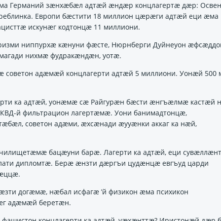
 ма Германий зӕнхӕбӕл адтӕй ӕндӕр концлагертӕ дӕр: Освен
 Треблинка. Европи бӕстити 18 миллион цӕрӕги адтӕй еци ӕма
ацисттӕ искунӕг кодтонцӕ 11 миллиони.
еризми ниппурхӕ кӕнуни фӕсте, Нюрнберги Дуйнеуон ӕфсӕддо
ймагади нихмӕ фудракӕндӕн, уотӕ.
ӕ советон адӕмӕй концлагерти адтӕй 5 миллиони. Уонӕй 500 
ерти ка адтӕй, уонӕмӕ сӕ Райгурӕн бӕсти ӕнгъӕлмӕ кастӕй 
КВД-й фильтрацион лагертӕмӕ. Уони банимадтонцӕ,
тӕбӕл, советон адӕми, ӕхсӕнади ӕууӕнки аккаг ка нӕй,
чилищетӕмӕ бацӕуни барӕ. Лагерти ка адтӕй, еци сувӕллӕн
лати дипломтӕ. Берӕ ӕнзти дӕргъи цудӕнцӕ евгъуд царди
хӕццӕ.
ти догӕмӕ, нӕбал исфагӕ ’й физикон ӕма психикон
ӕг адӕмӕй беретӕн.
 фашистон концлагерти ка адтӕй, уӕхӕнттӕ? Иристонӕй дӕр 