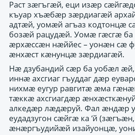
Раст зӕгъгӕй, еци изӕр сӕйгӕдо
къуар хъӕбӕр зӕрдиагӕй арха
адтӕй, уомӕй агъаз кодтонцӕ 
бозӕй рацудӕй. Уомӕ гӕсгӕ ба
ӕрхӕссӕн нӕййес – уонӕн сӕ 
ӕнхӕст кӕнунцӕ зӕрдиагӕй.
Нӕ дзубандий сӕр ба уобӕл ӕй, 
иннӕ ахсгиаг гъуддаг дӕр еувар
нихмӕ еугур равгитӕ ӕма гӕнӕ
тӕккӕ ахсгиагдӕр ӕнхӕсткӕнуйн
алкедӕр лӕдӕруй. Фал ӕндӕр у
еудадзугон сӕйгӕ ка ‘й (зӕгъӕн
ӕнӕргъудийӕй изайуонцӕ, уони 