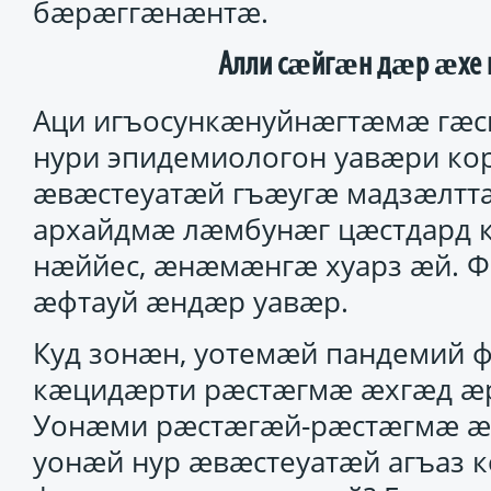
бӕрӕггӕнӕнтӕ.
Алли сӕйгӕн дӕр ӕхе
Аци игъосункӕнуйнӕгтӕмӕ гӕсгӕ
нури эпидемиологон уавӕри ко
ӕвӕстеуатӕй гъӕугӕ мадзӕлттӕ
архайдмӕ лӕмбунӕг цӕстдард ке
нӕййес, ӕнӕмӕнгӕ хуарз ӕй. Ф
ӕфтауй ӕндӕр уавӕр.
Куд зонӕн, уотемӕй пандемий
кӕцидӕрти рӕстӕгмӕ ӕхгӕд ӕ
Уонӕми рӕстӕгӕй-рӕстӕгмӕ ӕх
уонӕй нур ӕвӕстеуатӕй агъаз к