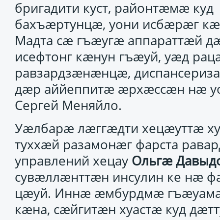
бригадити куст, районтӕмӕ куд
бахъӕртунцӕ, уони исбӕрӕг к
Мадта сӕ гъӕугӕ аппараттӕй д
исефтонг кӕнун гъӕуй, уӕд ра
равзардзӕнӕнцӕ, диспансери
дӕр аййеппитӕ ӕрхӕссӕн нӕ у
Сергей Меняйло.
Уӕлбарӕ лӕггӕдти хецӕуттӕ ху
туххӕй разамонӕг фарста равар
управлений хецау
Ольгӕ Давыд
сувӕллӕнттӕн инсулин ке нӕ фа
цӕуй. Иннӕ ӕмбурдмӕ гъӕуама
кӕна, сӕйгитӕн хуастӕ куд дӕтт