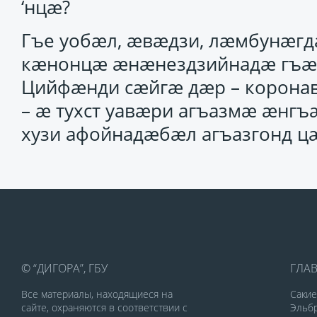
‘нцӕ?
Гъе уобӕл, ӕвӕдзи, лӕмбунӕг
кӕнонцӕ ӕнӕнездзийнадӕ гъӕу
Цийфӕнди сӕйгӕ дӕр – корона
– ӕ тухст уавӕри агъазмӕ ӕнг
хузи афойнадӕбӕл агъазгонд ц
© “ДИГОРА”, ГБУ
ГЛА
Все материалы, находящиеся на
Саки
сайте, охраняются в соответствии с
Эльбр