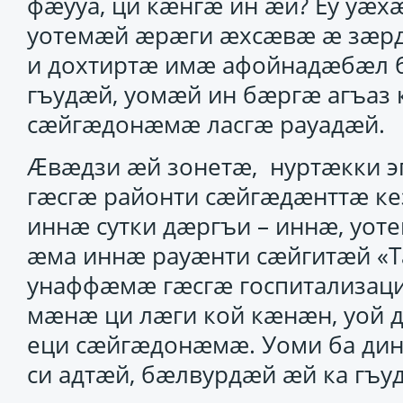
фӕууа, ци кӕнгӕ ин ӕй? Еу уӕхӕ
уотемӕй ӕрӕги ӕхсӕвӕ ӕ зӕрдӕ
и дохтиртӕ имӕ афойнадӕбӕл 
гъудӕй, уомӕй ин бӕргӕ агъаз
сӕйгӕдонӕмӕ ласгӕ рауадӕй.
Ӕвӕдзи ӕй зонетӕ, нуртӕкки 
гӕсгӕ районти сӕйгӕдӕнттӕ кезу
иннӕ сутки дӕргъи – иннӕ, уо
ӕма иннӕ рауӕнти сӕйгитӕй «Та
унаффӕмӕ гӕсгӕ госпитализаци 
мӕнӕ ци лӕги кой кӕнӕн, уой д
еци сӕйгӕдонӕмӕ. Уоми ба дин
си адтӕй, бӕлвурдӕй ӕй ка гъу