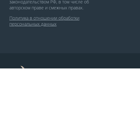
законодательством РФ, в том числе об
авторском праве и смежных правах.
Политика в отношении обработки
персональных данных
По заказу Комитета по делам печати и
массовых коммуникаций РСО-Алания