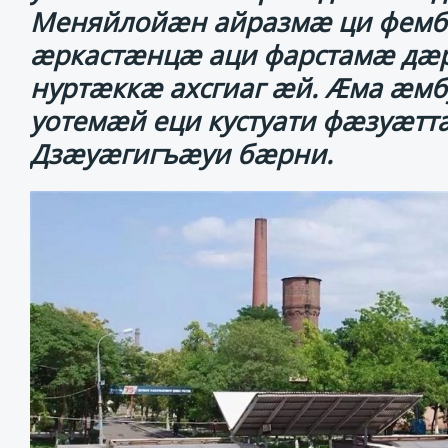
Меняйлойӕн айразмӕ ци фемб
ӕркастӕнцӕ аци фарстамӕ дӕр
нуртӕккӕ ахсгиаг ӕй. Ӕма ӕмб
уотемӕй еци кустуати фӕзуӕ
Дзӕуӕгигъӕуи бӕрни.