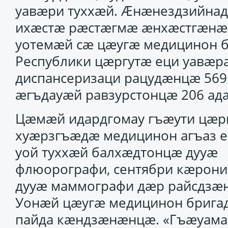
уавӕри туххӕй. Ӕнӕнездзийна
ихӕстӕ рӕстӕгмӕ ӕнхӕстгӕн
уотемӕй сӕ цӕугӕ медицинон б
Республики цӕргутӕ еци уавӕр
диспансеризаци рацудӕнцӕ 569
ӕгъдауӕй равзурстонцӕ 206 а
Цӕмӕй идардгомау гъӕути цӕр
хуӕрзгъӕдӕ медицинон агъаз е
уой туххӕй балхӕдтонцӕ дууӕ
флюорографи, сентябри кӕрони
дууӕ маммографи дӕр райсдзӕ
Уонӕй цӕугӕ медицинон брига
пайда кӕндзӕнӕнцӕ. «Гъӕуама