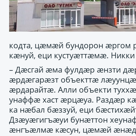
кодта, цӕмӕй бундорон ӕргом 
кӕнуй, еци кустуӕттӕмӕ. Никки 
– Дӕсгай ӕма фулдӕр ӕнзти дӕ
ӕрдӕгарӕзт объекттӕ лӕуунцӕ
ӕрдарайтӕ. Алли объекти тухх
унаффӕ хаст ӕрцӕуа. Раздӕр к
ка нӕбал бӕззуй, еци бӕстихӕй
Дзӕуӕгигъӕуи бунӕттон хеуна
ӕнгъӕлмӕ кӕсун, цӕмӕй ӕнӕ