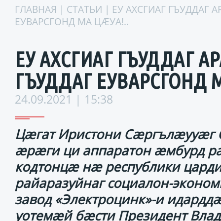
ГЛАВНАЯ
|
СТАТЬИ
| ЕУ АХСГИАГ ГЪУДДАГ 
ЕУВАРСГОНД МА ЦӔУА!..
ЕУ АХСГИАГ ГЪУДДАГ АРА
ГЪУДДАГ ЕУВАРСГОНД МА
24.09.2021 | 15:38
Цӕгат Иристони Сӕргълӕууӕг 
ӕрӕги ци аппаратон ӕмбурд р
кодтонцӕ нӕ республики царди
райаразуйнаг социалон-эконом
завод «Электроцинк»-и идардд
уотемӕй бӕсти Президент Вла