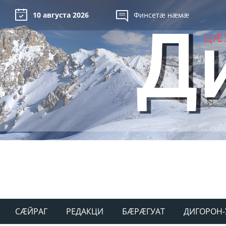
10 августа 2026
Финсетæ нæмæ
СÆЙРАГ
РЕДАКЦИ
БÆРÆГУАТ
ДИГОРОН-