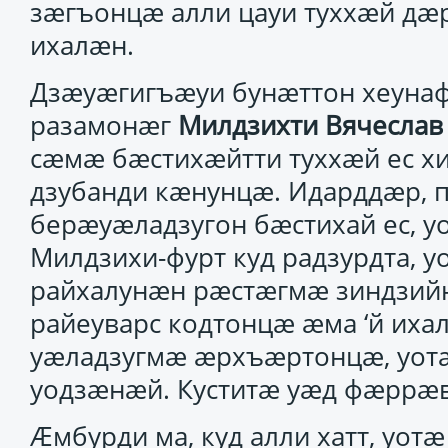
зӕгъонцӕ алли цауи туххӕй дӕр
ихалӕн.
Дзӕуӕгигъӕуи бунӕттон хеуна
разамонӕг
Милдзихти Вячеслав
сӕмӕ бӕстихӕйтти туххӕй ес хи
дзубанди кӕнунцӕ. Идарддӕр, 
берӕуӕладзугон бӕстихай ес, 
Милдзихи-фурт куд радзурдта, 
райхалунӕн рӕстӕгмӕ зиндзий
райеуварс кодтонцӕ ӕма ‘й их
уӕладзугмӕ ӕрхъӕртонцӕ, уот
уодзӕнӕй. Куститӕ уӕд фӕррӕ
Ӕмбурди ма, куд алли хатт, уот