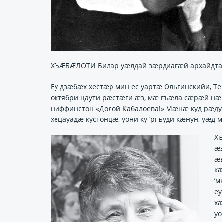
ХЪÆБÆЛОТИ Билар уæлдай зæрдиагæй архайдта
Еу дзӕбӕх хестӕр мин ес уартӕ Ольгинскийи, Т
октябри цаути рӕстӕги ӕз, мӕ гъӕла сӕрӕй нӕ
ниффинстон «Долой Кабалоева!» Мӕнӕ куд рӕд
хецауадӕ кустонцӕ, уони ку ‘ргъуди кӕнун, уӕд
Хъ
ӕ
ӕ
кӕ
’м
е
хӕ
у