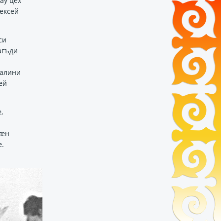
ау цех
ексей
си
агъди
талини
ӕй
,
цӕн
.