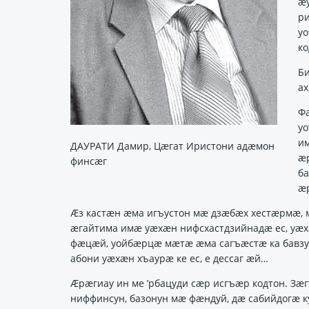
ӕу
ри
у
ко
Б
ах
Ф
уо
и
ДАУРАТИ Дамир, Цæгат Иристони адæмон
ӕ
финсæг
б
ӕ
Ӕз кастӕн ӕма игъустон мӕ дзӕбӕх хестӕрмӕ, 
ӕгайтима имӕ уӕхӕн нифсхастдзийнадӕ ес, уӕх
фӕцӕй, уойбӕрцӕ мӕтӕ ӕма сагъӕстӕ ка бавзур
абони уӕхӕн хъаурӕ ке ес, е дессаг ӕй…
Ӕрӕгиау ин ме ’рбацуди сӕр исгъӕр кодтон. Зӕ
ниффинсун, базонун мӕ фӕндуй, дӕ сабийдогӕ к