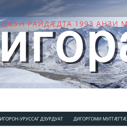
ИГОРОН-УРУССАГ ДЗУРДУАТ
ДИГОРГОМИ МУГГÆГТÆ