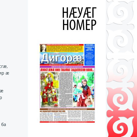
НÆУÆГ
НОМЕР
сгӕ,
ир ӕ
тӕ
р
 ба