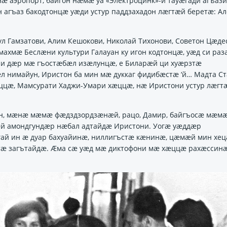
аэропорт, байгон нӕмӕ уа «Электроцинк»-и тауӕгади агъази
 агъаз бакодтонцӕ уӕди устур паддзахадон лӕгтӕй беретӕ: Ал
 Гамзатови, Алим Кешокови, Николай Тихонови, Советон Цӕде
ахмӕ Беслӕни культури Галауан ку игон кодтонцӕ, уӕд си раз
ни дӕр мӕ гъостӕбӕл изӕлунцӕ, е Биларӕй ци хуӕрзтӕ
ӕл нимайун, Иристон ба мин мӕ дуккаг фидибӕстӕ ‘й… Мадта С
ӕццӕ, Мамсурати Хаджи-Умари хӕццӕ, нӕ Иристони устур лӕгт
он, мӕнӕ мӕмӕ фӕдздзордзӕнӕй, рацо, Дамир, байгъосӕ мӕмӕ
нӕй амондгундӕр нӕбал адтайдӕ Иристони. Уогӕ уӕддӕр
гай ин ӕ дуар бахуайинӕ, ниллигъстӕ кӕнинӕ, цӕмӕй мин хе
тӕ загътайдӕ. Ӕма сӕ уӕд мӕ диктофони мӕ хӕццӕ рахӕссинӕ