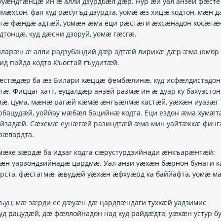
уӕндтӕнцӕ ин ӕ алли дзурдбӕл дӕр. Нур ӕй уал анзей фӕсте
мӕхсон, фал куд рӕсугъд дзурдта, уомӕ ӕз хицӕ кодтон, мӕн 
отӕ фӕндӕ адтӕй, уомӕн ӕма еци рӕстӕги ӕхсӕнадон косӕгӕ
дтонцӕ, куд дӕсни дзоруй, уомӕ гӕсгӕ.
иларӕн ӕ алли радзубандий дӕр адтӕй лирикӕ дӕр ӕма юмор 
ид пайда кодта Къостай гъудитӕй.
ӕстӕдӕр ба ӕз Билари хӕццӕ фембӕлинӕ, куд исфӕлдистадон 
тӕ. Фиццаг хатт, еуцалдӕр анзей размӕ ин ӕ дуар ку бахуасто
мӕ, цума, мӕнӕ рагӕй кӕмӕ ӕнгъӕлмӕ кастӕй, уӕхӕн иуазӕг
рбацудӕй, уоййау мӕбӕл бацийнӕ кодта. Еци ездон ӕма хумӕ
айзадӕй. Сӕхемӕ еунӕгӕй разиндтӕй ӕма мин уайтӕккӕ фин
рӕвардта.
мӕхе зӕрдӕ ба идзаг кодта сӕрустурдзийнади ӕнкъарӕнтӕй:
ӕн уарзондзийнадӕ цардмӕ. Уал анзи уӕхӕн бӕрнон бунати к
ста, фӕстагмӕ, ӕвудӕй уӕхӕн ӕфхуӕрд ка баййафта, уомӕ м
гъун, мӕ зӕрди ес дӕуӕн дӕ цардвӕндаги туххӕй уадзимис
уд рацудӕй, дӕ фӕллойнадон над куд райдӕдта, уӕхӕн устур б