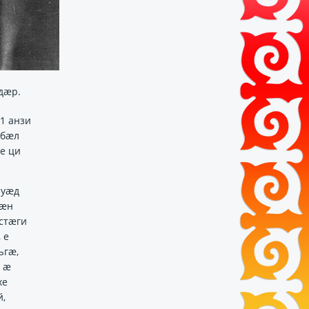
дæр.
1 анзи
сбӕл
е ци
 уӕд
хӕн
стӕги
 е
ъгӕ,
 ӕ
хе
,