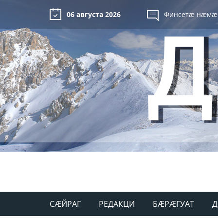
06 августа 2026
Финсетæ нæмæ
СÆЙРАГ
РЕДАКЦИ
БÆРÆГУАТ
Д