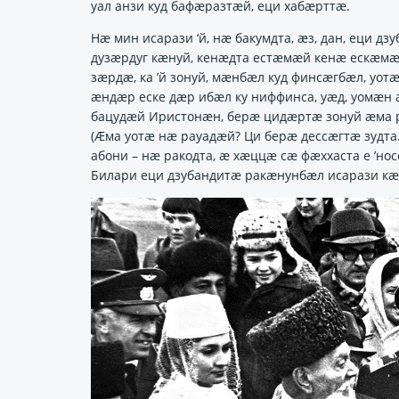
уал анзи куд бафӕразтӕй, еци хабӕрттӕ.
Нӕ мин исарази ‘й, нӕ бакумдта, ӕз, дан, еци д
дузӕрдуг кӕнуй, кенӕдта естӕмӕй кенӕ ескӕм
зӕрдӕ, ка ’й зонуй, мӕнбӕл куд финсӕгбӕл, уот
ӕндӕр еске дӕр ибӕл ку ниффинса, уӕд, уомӕн
бацудӕй Иристонӕн, берӕ цидӕртӕ зонуй ӕма 
(Ӕма уотӕ нӕ рауадӕй? Ци берӕ дессӕгтӕ зудта
абони – нӕ ракодта, ӕ хӕццӕ сӕ фӕххаста е ’нос
Билари еци дзубандитӕ ракӕнунбӕл исарази к