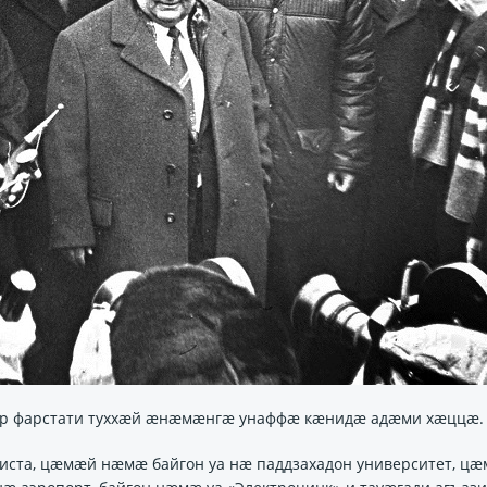
æр фарстати туххæй æнæмæнгæ унаффæ кæнидæ адæми хæццæ.
иста, цӕмӕй нӕмӕ байгон уа нӕ паддзахадон университет, ц