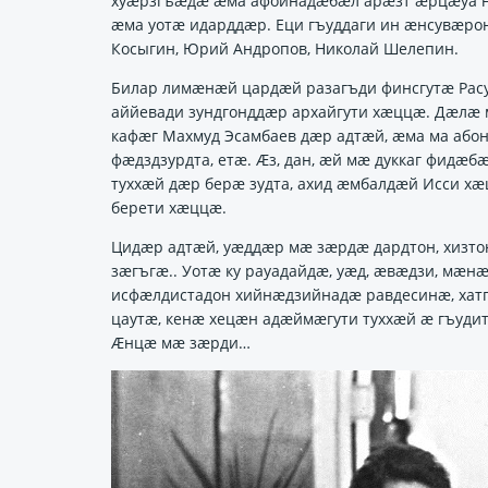
хуӕрзгъӕдӕ ӕма афойнадӕбӕл арӕзт ӕрцӕуа нӕ 
ӕма уотӕ идарддӕр. Еци гъуддаги ин ӕнсувӕрон
Косыгин, Юрий Андропов, Николай Шелепин.
Билар лимӕнӕй цардӕй разагъди финсгутӕ Расул
аййевади зундгонддӕр архайгути хӕццӕ. Дӕлӕ м
кафӕг Махмуд Эсамбаев дӕр адтӕй, ӕма ма або
фӕдздзурдта, етӕ. Ӕз, дан, ӕй мӕ дуккаг фидӕб
туххӕй дӕр берӕ зудта, ахид ӕмбалдӕй Исси х
берети хӕццӕ.
Цидӕр адтӕй, уӕддӕр мӕ зӕрдӕ дардтон, хизт
зӕгъгӕ.. Уотӕ ку рауадайдӕ, уӕд, ӕвӕдзи, мӕ
исфӕлдистадон хийнӕдзийнадӕ равдесинӕ, хат
цаутӕ, кенӕ хецӕн адӕймӕгути туххӕй ӕ гъуди
Ӕнцӕ мӕ зӕрди…