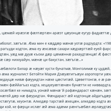
, цæмæй ирæзгæ фæлтæртæн арæзт цæуонцæ еугур фадуæттæ 
емболат, зӕгъгӕ. Ӕма мин е кӕддӕр мӕнӕ уотӕ радзурдта: «198
 рагъуди кодтон, ӕма еу ӕхсӕвӕ сахари хӕдзӕрттӕй еуей фар
удтӕн, уӕд мӕ дууӕ къохи дӕр цӕмӕннӕ рахаудтӕнцӕ! Ӕ фӕст
 мӕ сӕр ниххуайун, мӕнӕ ци бакустан, зӕгъгӕ…»
ӕбӕлоти Билар ӕ нӕуӕг кусти бунатмӕ, Монголимӕ ку цудӕй,
з ӕма журналист Бетойти Мария Дзӕуӕгигъӕуи аэропорти уӕ
ведауцӕ нивӕ фӕууидтан нӕхе цӕститӕй. Цӕветтонгӕ, е ӕ рӕ
мӕн фӕййагъаз кодта, хецауеуӕггӕнӕн бунӕтти ке ниввардта,
косӕгбӕл ке нимадта, уонӕй мӕнӕ ’й рафӕндараст кӕнӕн, зӕг
унӕгей дӕр нӕ фӕууидтан. Фӕндараст ӕй кодтонцӕ айдагъдӕр
стӕгутӕ, хеуонтӕ. Алкедӕр тарстӕй ӕхецӕн, алкедӕр кодта ӕ
оди кой, ке фӕрци ислӕг ӕй ӕма адӕми рӕнгъӕбӕл ӕрлӕудтӕй