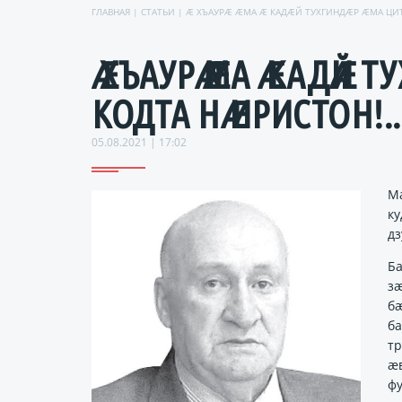
ГЛАВНАЯ
|
СТАТЬИ
| Ӕ ХЪАУРӔ ӔМА Ӕ КАДӔЙ ТУХГИНДӔР ӔМА ЦИТ
Ӕ ХЪАУРӔ ӔМА Ӕ КАДӔЙ
КОДТА НӔ ИРИСТОН!..
05.08.2021 | 17:02
М
ку
дз
Ба
з
б
ба
т
ӕ
фу