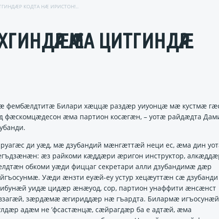
ГИНДӔР КОДТА НӔ ИРИСТОН!..
 ТУХГИНДӔР ӔМА ЦИТГИНДӔР
ӕ фембӕлдтитӕ Билари хӕццӕ раздӕр уиуонцӕ мӕ кустмӕ гӕ
д фӕскомцӕдесон ӕма партион косӕгӕн, – уотӕ райдӕдта Дам
убанди.
руагӕс ди уӕд, мӕ дзубандий мӕнгӕттӕй неци ес, ӕма дин уо
ӕгъдзӕнӕн: ӕз райкоми кӕддӕри ӕригон инструктор, алкӕддӕ
ӕлдтӕн обкоми уӕди фиццаг секретари алли дзубандимӕ дӕр
йгъосунмӕ. Уӕди ӕнзти еуӕй-еу устур хецӕуттӕн сӕ дзубанди
рибунӕй уидӕ цидӕр ӕнӕуод, сор, партион унаффити ӕнсӕнст
взагӕй, зӕрдӕмӕ ӕгириддӕр нӕ гъардта. Билармӕ игъосунӕй
лдӕр адӕм не ’фсастӕнцӕ, сӕйрагдӕр ба е адтӕй, ӕма