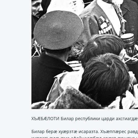
ХЪÆБÆЛОТИ Билар республики царди ахсгиагд
Билар берӕ хуӕрзтӕ исаразта. Хъӕппӕрес равд