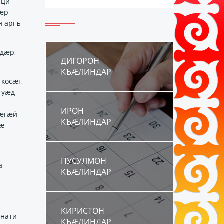
 ци
дӕр
н аргъ
дӕр,
ДИГОРОН
КЪÆЛИНДАР
косӕг,
н уӕд
ИРОН
тӕгӕй
КЪÆЛИНДАР
гӕ
ПУСУЛМОН
а
КЪÆЛИНДАР
а
КИРИСТОН
унати
КЪÆЛИНДАР