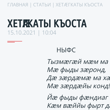
ГЛАВНАЯ
|
СТАТЬИ
| ХЕТӔГКАТЫ КЪОСТА
ХЕТӔГКАТЫ КЪОСТА
15.10.2021 | 10:04
НЫФС
Тызмӕгӕй мӕм ма 
Мӕ фыды зӕронд,
Дӕ зӕрдӕмӕ ма хӕ
Мӕ зӕрдӕйы конд!
Йӕ фыды фӕндиаг
Кӕм вӕййы фырт д