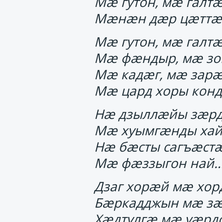
Мӕ гутон, мӕ галтӕ
Мӕнӕн дӕр цӕттӕ
Мӕ гутон, мӕ галтӕ
Мӕ фӕндыр, мӕ зо
Мӕ кадӕг, мӕ зарӕ
Мӕ цард хоры конд
Нӕ дзыллӕйы зӕрд
Мӕ хуымгӕнды хай
Нӕ бӕсты сагъӕстӕ
Мӕ фӕззыгон най
Дзаг хорӕй мӕ хор
Бӕркадджын мӕ зӕ
Хӕдтулгӕ мӕ уӕрд