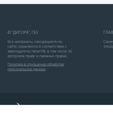
© “ДИГОРА”, ГБУ
ГЛА
Все материалы, находящиеся на
Саки
сайте, охраняются в соответствии с
Эльбр
законодательством РФ, в том числе об
авторском праве и смежных правах.
Политика в отношении обработки
персональных данных
По заказу Комитета по делам печати и
массовых коммуникаций РСО-Алания