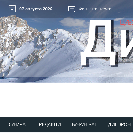
07 августа 2026
Финсетæ нæмæ
СÆЙРАГ
РЕДАКЦИ
БÆРÆГУАТ
ДИГОРОН-