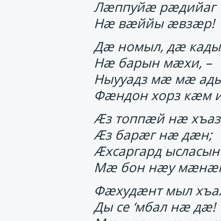
Лӕппуйӕ рӕдийаг
Нӕ вӕййы ӕвзӕр!
Дӕ номыл, дӕ кады
Нӕ барын мӕхи, –
Ныууадз мӕ мӕ ады
Фӕндон хорз кӕм и
Ӕз топпӕй нӕ хъаз
Ӕз барӕг нӕ дӕн;
Ӕхсаргард ысласын
Мӕ бон нӕу мӕнӕ
Фӕхудӕнт мыл хъа
Ды се ‘мбал нӕ дӕ!