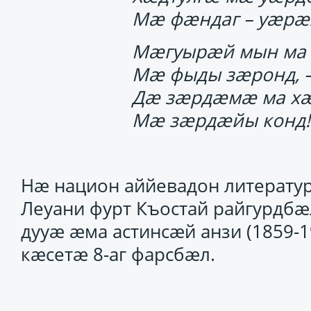
Мӕ фӕндаг – уӕр
Мӕгуырӕй мын ма 
Мӕ фыды зӕронд, 
Дӕ зӕрдӕмӕ ма хӕ
Мӕ зӕрдӕйы конд!.
Нӕ национ аййевадон литерату
Леуани фурт Къостай райгурдбӕ
дууӕ ӕма астинсӕй анзи (1859-
кӕсетӕ 8-аг фарсбӕл.