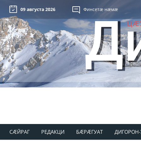
09 августа 2026
Финсетæ нæмæ
СÆЙРАГ
РЕДАКЦИ
БÆРÆГУАТ
ДИГОРОН-