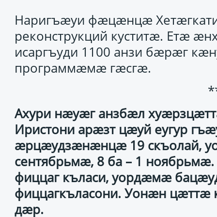
Наригъæуи фæцæнцæ Хетæгкати
реконструкций куститæ. Етæ æ
исаргъуди 1100 анзи бæрæг кæ
программæмæ гæсгæ.
*
Ахури нæуæг анзбæл хуæрзцæт
Иристони арæзт цæуй еугур гъ
æрцæудзæнæнцæ 19 скъолай, у
сентябрьмæ, 8 ба – 1 ноябрьмæ.
фиццаг къласи, уордæмæ бацæ
фиццагкъласони. Уонæн цæттæ
дæр.