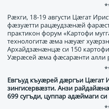
*
Рæхги, 18-19 августи Цæгат Ирис
фæзуæтти рацæудзæнæй фарæст
практикон форум «Картофи мугг
технологитæ æма нæуæг хуæрзн
Архайдзæнæнцæ си 150 картоф
Уæрæсей æма фæсарæнти алли 
*
Евгъуд къуæрей дæргъи Цæгат 
зингисервæзти. Анзи райдайæн
699 сугъди, цуппар адæймаги с
*