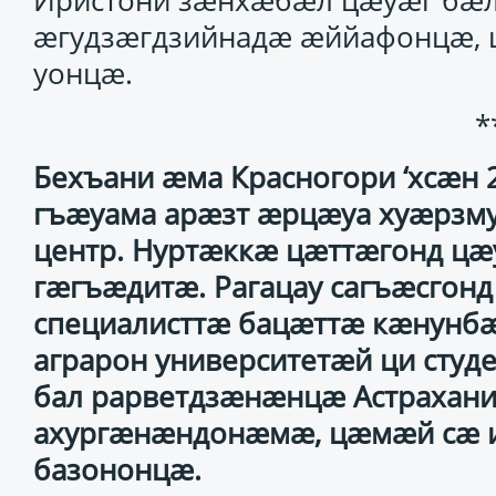
Иристони зæнхæбæл цæуæг бæ
æгудзæгдзийнадæ æййафонцæ, 
уонцæ.
*
Бехъани æма Красногори ‘хсæн
гъæуама арæзт æрцæуа хуæрзму
центр. Нуртæккæ цæттæгонд цæ
гæгъæдитæ. Рагацау сагъæсгонд
специалисттæ бацæттæ кæнунбæ
аграрон университетæй ци студ
бал рарветдзæнæнцæ Астрахани
ахургæнæндонæмæ, цæмæй сæ 
базононцæ.