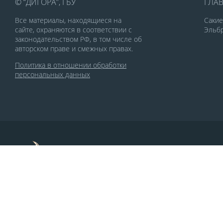
© “ДИГОРА”, ГБУ
ГЛА
Все материалы, находящиеся на
Саки
сайте, охраняются в соответствии с
Эльбр
законодательством РФ, в том числе об
авторском праве и смежных правах.
Политика в отношении обработки
персональных данных
По заказу Комитета по делам печати и
массовых коммуникаций РСО-Алания