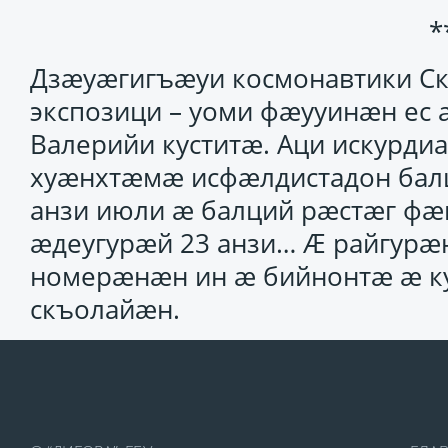
*
Дзæуæгигъæуи космонавтики Ск
экспозици – уоми фæууинæн ес 
Валерийи куститæ. Аци искурди
хуæнхтæмæ исфæлдистадон балц
анзи июли æ балций рæстæг ф
æдеугурæй 23 анзи… Æ райгурæн
номерæнæн ин æ бийнонтæ æ ку
скъолайæн.