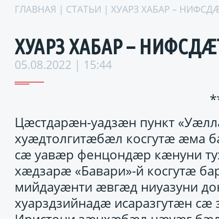
ГЛАВНАЯ
|
СТАТЬИ
| ХУАРЗ ХАБАР – НИФСДÆ
ХУАРЗ ХАБАР – НИФСДÆТ
05.08.2022 | 15:44
*
Цæстдарæн-уадзæн пункт «Уæлла
хуæдтолгитæбæл косгутæ æма б
сæ уавæр фенцондæр кæнуни т
хæдзарæ «Бавари»-й косгутæ б
мийдауæнти æвгæд ниуазуни до
хуарздзийнадæ исаразгутæн сæ