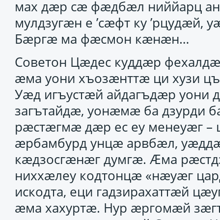
мах дӕр сӕ фӕдбӕл ниййарц ан 
мулдзугӕн е ’сӕфт ку ’рцудӕй, 
Бӕргӕ ма фӕсмон кӕнӕн…
Советон Цӕдес куддӕр фехалдӕ
ӕма уони хъозӕнттӕ ци хузи ц
Уӕд игъустӕй айдагъдӕр уони 
загътайдӕ, уонӕмӕ ба дзурди б
рӕстӕгмӕ дӕр ес еу менеуӕг – 
ӕрбамбурд унцӕ арвбӕл, уӕддӕр
кӕдзосгӕнӕг думгӕ. Ӕма рӕстд
ниххӕлеу кодтонцӕ «нӕуӕг цар
искодта, еци гадзирахаттӕй цӕ
ӕма хахуртӕ. Нур ӕргомӕй зӕг