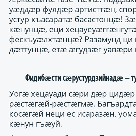
уӕддӕр фулдӕр артисттӕн, спо
устур къасаратӕ басастонцӕ! Зӕ
кӕнунцӕ, еци хецауеуӕггӕнгу
фескъуӕлхтӕнцӕ? Разамунд ци 
дӕттунцӕ, етӕ ӕгудзӕг уавӕри
Фидибӕсти сӕрустурдзийнадӕ – 
Уогӕ хецауади сӕри дӕр цидӕр
рӕстӕгӕй-рӕстӕгмӕ. Багъардт
косӕгӕй неци ес исаразӕн, уом
кӕнун гъӕуй.