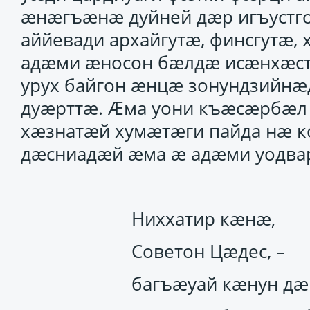
ӕнӕгъӕнӕ дуйней дӕр игъустго
аййевади архайгутӕ, финсгутӕ,
адӕми ӕносон бӕлдӕ исӕнхӕст
урух байгон ӕнцӕ зонундзийнӕ
дуӕрттӕ. Ӕма уони къӕсӕрбӕл 
хӕзнатӕй хумӕтӕги пайда нӕ ко
дӕсниадӕй ӕма ӕ адӕми уодва
Ниххатир кӕнӕ,
Советон Цӕдес, –
багъӕуай кӕнун дӕ