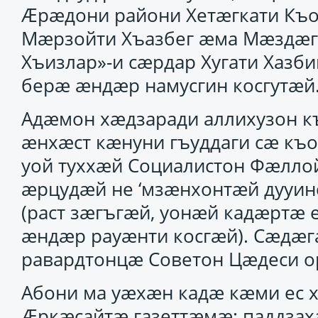
Ӕрӕдони райони Хетӕгкати Къо
Мӕрзойти Хъазбег ӕма Мӕздӕги
Хъизлар»-и сӕрдар Хугати Хаз
берӕ ӕндӕр намусгин косгутӕй
Адӕмон хӕдзаради аллихузон к
ӕнхӕст кӕнуни гъуддаги сӕ къох
уой туххӕй Социалистон Фӕлл
ӕрцудӕй не ‘мзӕнхонтӕй дууи
(раст зӕгъгӕй, уонӕй кадӕртӕ 
ӕндӕр рауӕнти косгӕй). Сӕдӕг
равардтонцӕ Советон Цӕдеси о
Абони ма уӕхӕн кадӕ кӕми ес
Ӕркӕсайтӕ газеттӕмӕ: паддзах