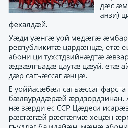
дӕс ӕм
анзи) 
фехалдӕй.
Уӕди уӕнгӕ уой медӕгӕ ӕмбар
республикитӕ цардӕнцӕ, етӕ е
абони ци тухстдзийнӕдтӕ ӕвза
ӕдзӕлгъадӕ цаутӕ цӕуй, етӕ а
дӕр сагъӕссаг ӕнцӕ.
Е уоййасӕбӕл сагъӕссаг фарста
бӕлвурддӕрӕй ӕрдзордзинан. А
нӕ зӕрди ес ССР Цӕдеси исарӕ
рӕстӕгӕй-рӕстӕгмӕ хецӕн ӕрм
гъуддаг ба идайӕн, мӕнӕ абони