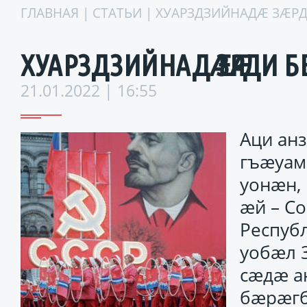
ГЛАВНАЯ
|
СТАТЬИ
| ХУАРЗДЗИЙНАДӔ ЗӔРДИ
ХУАРЗДЗИЙНАДӔ ЗӔРДИ БЕР
21.01.2022 | 16:55
Аци ан
гъӕуам
уонӕн,
ӕй – С
Республ
уобӕл 
сӕдӕ а
бӕрӕгб