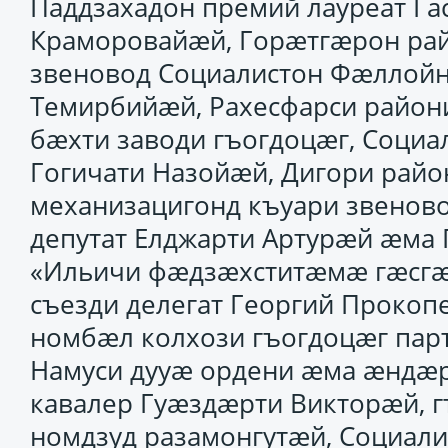
Паддзахадон премий лауреат Га
Краморовайӕй, Горӕтгӕрон рай
звеновод Социалистон Фӕллой
Темирбийӕй, Рахесфарси район
бӕхти заводи гъогдоцӕг, Соци
Гогичати Назойӕй, Дигори райо
механизацигонд къуари звенов
депутат Елджарти Артурӕй ӕма
«Ильичи фӕдзӕхститӕмӕ гӕсгӕ»
съезди делегат Георгий Проко
номбӕл колхози гъогдоцӕг пар
Намуси дууӕ ордени ӕма ӕндӕр 
кавалер Гуӕздӕрти Викторӕй, 
номдзуд разамонгутӕй, Социал