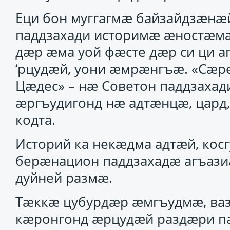
Еци бон муггагмӕ байзайдзӕнӕ
паддзахади историмӕ ӕностӕм
дӕр ӕма уой фӕсте дӕр си ци а
‘рцудӕй, уони ӕмрӕнгъӕ. «Сӕр
Цӕдес» – нӕ Советон паддзахад
ӕргъудигонд нӕ адтӕнцӕ, цард,
кодта.
Историй ка некӕдма адтӕй, кос
берӕнацион паддзахадӕ агъаз
дуйней размӕ.
Тӕккӕ цубурдӕр ӕмгъудмӕ, ваз
кӕронгонд ӕрцудӕй раздӕри п