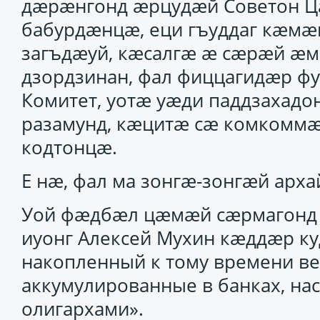
дӕрӕнгонд ӕрцудӕй Советон Ц
бабурдӕнцӕ, еци гъуддаг кӕмӕн
загъдӕуй, кӕсалгӕ ӕ сӕрӕй ӕм
дзордзинан, фал фиццагидӕр фу
Комитет, уотӕ уӕди паддзахадо
разамунд, кӕцитӕ сӕ комкомм
кодтонцӕ.
Е нӕ, фал ма зонгӕ-зонгӕй ар
Уой фӕдбӕл цӕмӕй сӕрмагонд с
иуонг Алексей Мухин кӕддӕр куд
накопленный к тому времени ве
аккумулированные в банках, на
олигархами».