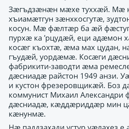
Зӕгъдзӕнӕн мӕхе туххӕй. Мӕ 
хъиамӕтгун зӕнхкосгутӕ, зудт
косун. Мӕ фӕлтӕр ба ӕй фӕсту
пурхӕ ка ’рцудӕй, еци адӕмон 
косӕг къохтӕ, ӕма мах цудан,
гъудӕй, уордӕмӕ. Косӕги дӕс
фабрикити-заводти ӕма ремесл
дӕсниадӕ райстон 1949 анзи. 
и кустон фрезеровщикӕй. Боз 
коммунист Михаил Александри ф
дӕсниадӕ, кӕддӕриддӕр мин ц
кӕнунмӕ.
Нӕ паддзахади устур уӕлахез е