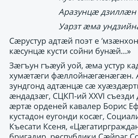
Аразунцӕ дзиллӕн
Уарзт ӕма ундзий
Сӕрустур адтӕй поэт е ‘мзӕнх
кӕсунцӕ кусти сойни бунӕй…»
Зӕгъун гъӕуй уой, ӕма устур к
хумӕтӕги фӕллойнӕгӕнӕгӕн. 
зундгонд адтӕнцӕ сӕ хуӕздӕрт
ӕндадзӕг, СЦКП-ий XXVI съезди
ӕртӕ орденей кавалер Борис Е
кустадон еугонди косӕг, Социа
Къесати Ксеня, «Цӕгатиргражда
бригадир, республики Сӕйраг Со