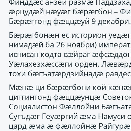
Финддӕс анзей размӕ Паддзаха
ӕрцудӕй нӕуӕг бӕрӕгбон – Фи
Бӕрӕггонд фӕццӕуй 9 декабри.
Бӕрӕгбонӕн ес историон уедӕгт
нимадӕй ба 26 ноябри) императ
иснисан кодта сӕйраг ӕфсӕддон
Уӕлахезхӕссӕги орден. Лӕвӕр
тохи бӕгъатӕрдзийнадӕ равдес
Мӕнӕ ци бӕрӕгбони кой кӕнӕн
цитгингонд фӕццӕунцӕ Совето
Социалистон Фӕллойни Бӕгъат
Сугъдӕг Геуӕргий ӕма Намуси 
цард ӕма ӕ фӕллойнӕ Райгурӕн