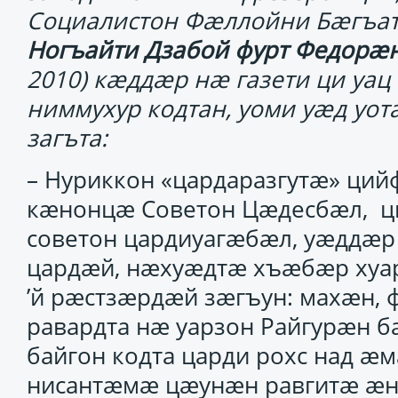
Социалистон Фӕллойни Бӕгъа
Ногъайти Дзабой фурт Федорӕ
2010) кӕддӕр нӕ газети ци уац
ниммухур кодтан, уоми уӕд уот
загъта:
– Нуриккон «цардаразгутӕ» ци
кӕнонцӕ Советон Цӕдесбӕл, ц
советон цардиуагӕбӕл, уӕддӕр 
цардӕй, нӕхуӕдтӕ хъӕбӕр хуарз
’й рӕстзӕрдӕй зӕгъун: махӕн,
равардта нӕ уарзон Райгурӕн 
байгон кодта царди рохс над ӕ
нисантӕмӕ цӕунӕн равгитӕ ӕн