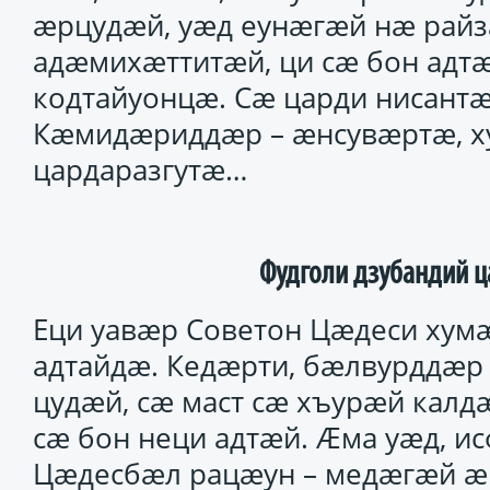
ӕрцудӕй, уӕд еунӕгӕй нӕ райз
адӕмихӕттитӕй, ци сӕ бон адт
кодтайуонцӕ. Сӕ царди нисантӕ 
Кӕмидӕриддӕр – ӕнсувӕртӕ, х
цардаразгутӕ…
Фудголи дзубандий ц
Еци уавӕр Советон Цӕдеси ху
адтайдӕ. Кедӕрти, бӕлвурддӕр 
цудӕй, сӕ маст сӕ хъурӕй кал
сӕ бон неци адтӕй. Ӕма уӕд, 
Цӕдесбӕл рацӕун – медӕгӕй ӕй