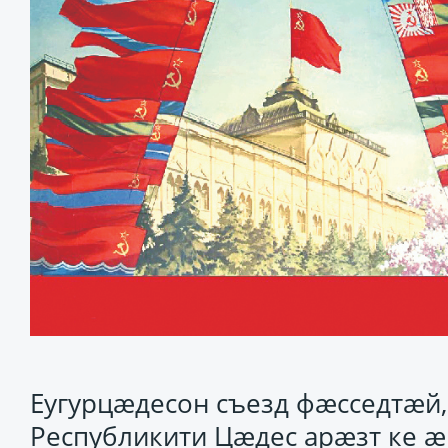
Еугурцӕдесон съезд фӕсседтӕй,
Республикити Цӕдес арӕзт ке ӕ