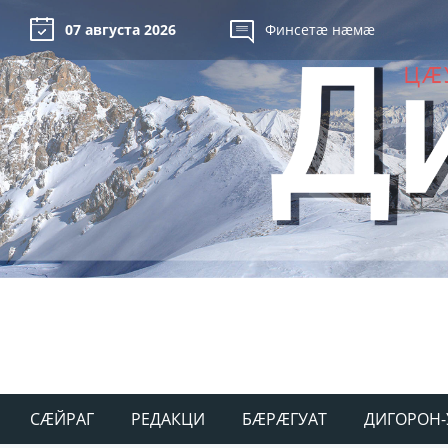
07 августа 2026
Финсетæ нæмæ
СÆЙРАГ
РЕДАКЦИ
БÆРÆГУАТ
ДИГОРОН-