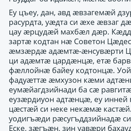
Еу цъеу, дан, авд ӕвзагемӕй дзу
расурдта, уӕдта си ӕхе ӕвзаг д
цау ӕрцудӕй махбӕл дӕр. Кӕд
зартӕ кодтан нӕ Советон Цӕдес
ӕмзӕрдӕ адӕмтӕ-ӕнсувӕрти Цӕ
ци адӕмтӕ цардӕнцӕ, етӕ барвӕ
фӕллойнӕ байеу кодтонцӕ. Уо
фадуӕттӕ ӕмхузон кӕми адтӕнц
еумӕйагдзийнади ба сӕ равгит
еузӕрдиуон адтӕнцӕ, еу инней
цӕстӕй си неке некӕмӕ кастӕй
уодигъӕди рӕсугъддзийнадӕ си 
Еске, зӕгъӕн, зин уавӕри бахау