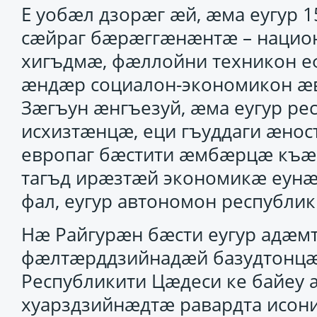
Е уобӕл дзорӕг ӕй, ӕма еугур 
сӕйраг бӕрӕггӕнӕнтӕ – национ
хигъдмӕ, фӕллойни техникон е
ӕндӕр социалон-экономикон ӕ
Зӕгъун ӕнгъезуй, ӕма еугур ре
исхизтӕнцӕ, еци гъуддаги ӕнос
европаг бӕстити ӕмбӕрцӕ къӕ
тагъд ирӕзтӕй экономикӕ еунӕ
фал, еугур автономон республи
Нӕ Райгурӕн бӕсти еугур адӕм
фӕлтӕрддзийнадӕй базудтонцӕ
Республикити Цӕдеси ке байеу ӕ
хуарздзийнӕдтӕ равардта исон