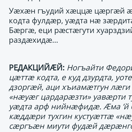
Уӕхӕн гъудий хӕццӕ цӕргӕй ӕ
кодта фулдӕр, уӕдта нӕ зӕрди
Бӕргӕ, еци рӕстӕгути хуарздз
раздӕхидӕ…
РЕДАКЦИЙӔЙ:
Ногъайти Федор
цӕттӕ кодта, е куд дзурдта, уо
дзоргӕй, аци хъиамӕтгун лӕги 
«нӕуӕг цардарӕзти» уавӕрти т
уӕдта арф нийнӕфидӕ. Ӕма ’
кӕддӕри тухгин кустуӕттӕ «нӕ
сӕргъӕн миути фудӕй дӕрӕнг