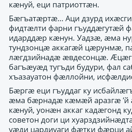
кӕнуй, еци патриоттӕн.
Бӕгъатӕртӕ… Аци дзурд ихӕсги
фидтӕлти фарни гъуддӕгутӕй ф
идарддӕр кӕнун. Уадзӕ, ӕма н
тундзонцӕ аккагӕй цӕрунмӕ, п
лӕгдзийнадӕ ӕвдесонцӕ. Ӕцӕг
багъӕуӕд тугъди будури, фал с
хъазауатон фӕллойни, исфӕлдис
Бӕргӕ еци гъуддаг ку исбайлӕг
ӕма бӕрнадӕ кӕмӕй аразгӕ ’й 
кӕнуй, уонӕн аккаг кадӕгонд ку
советон доги ци хуарздзийнӕдтӕ
уӕди цардиуаги фӕтки фӕрци а