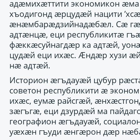
адӕмихӕттити экономикон ӕма 
хъодигонд ӕрцудӕй нацити ’хс
ӕнӕмбарӕдзийнадӕбӕл. Сӕ г
адтӕнцӕ, еци республикитӕ гъ
фӕккӕсуйнагдӕр ка адтӕй, уон
цудӕй еци ихӕс. Ӕндӕр хузи ӕй
нӕ адтӕй.
Историон ӕгъдауӕй цубур рӕст
советон республикити ӕ эконо
ихӕс, еумӕ райсгӕй, ӕнхӕстгон
зӕгъгӕ, еци дзурдӕй ма пайдаг
географион ӕгъдауӕй, социало
уӕхӕн гъуди ӕнгӕрон дӕр нӕба