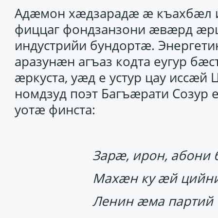
Адӕмон хӕдзарадӕ ӕ къахбӕл 
фиццаг фондзанзони ӕвӕрд ӕр
индустрийи бундортӕ. Энергети
аразунӕн агъаз кодта еугур бӕс
ӕркуста, уӕд е устур цау иссӕй
номдзуд поэт Багъӕрати Созур 
уотӕ финста:
Зарӕ, ирон, абони 
Махӕн ку ӕй цийни
Ленин ӕма партий