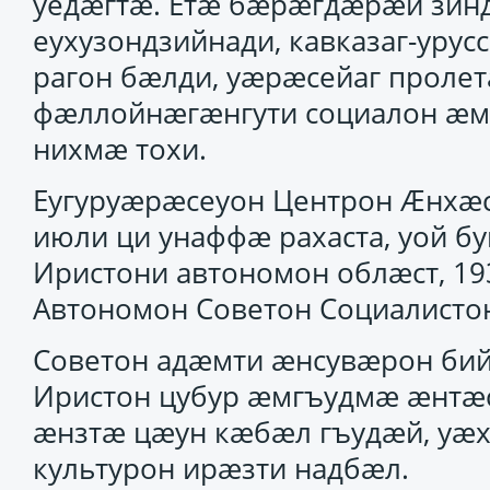
уедӕгтӕ. Етӕ бӕрӕгдӕрӕй зин
еухузондзийнади, кавказаг-уру
рагон бӕлди, уӕрӕсейаг проле
фӕллойнӕгӕнгути социалон ӕм
нихмӕ тохи.
Еугуруӕрӕсеуон Центрон Ӕнхӕс
июли ци унаффӕ рахаста, уой 
Иристони автономон облӕст, 19
Автономон Советон Социалисто
Советон адӕмти ӕнсувӕрон бийн
Иристон цубур ӕмгъудмӕ ӕнтӕ
ӕнзтӕ цӕун кӕбӕл гъудӕй, уӕх
культурон ирӕзти надбӕл.