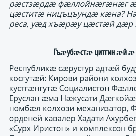
рӕстзӕрдӕ фӕллойнӕгӕнӕг ӕн
цӕститӕ ницъцъундӕ кӕна? Нӕ
реса, уӕд хъӕрӕу цӕстӕй дӕр 
Гъӕубӕстӕ цитгин ӕй ӕ
Республикӕ сӕрустур адтӕй бу
косгутӕй: Кирови райони колхоз
кустгӕнгутӕ Социалистон Фӕлл
Еруслан ӕма Нӕкусати Дӕгкойӕ
номбӕл колхози механизатор, 
орденей кавалер Хадати Ахурбе
«Сурх Иристон»-и комплексон б