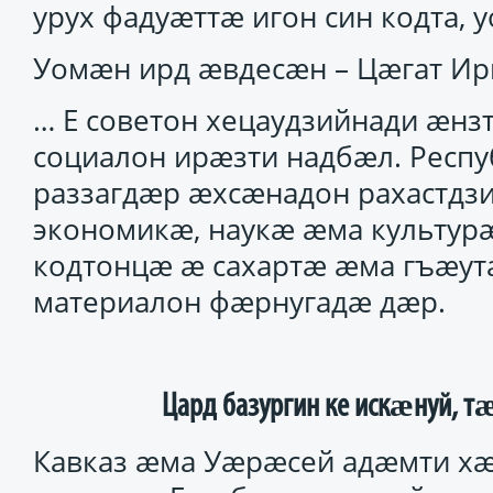
урух фадуӕттӕ игон син кодта, у
Уомӕн ирд ӕвдесӕн – Цӕгат Ир
… Е советон хецаудзийнади ӕн
социалон ирӕзти надбӕл. Респ
раззагдӕр ӕхсӕнадон рахастдз
экономикӕ, наукӕ ӕма культур
кодтонцӕ ӕ сахартӕ ӕма гъӕут
материалон фӕрнугадӕ дӕр.
Цард базургин ке искӕнуй,
Кавказ ӕма Уӕрӕсей адӕмти х