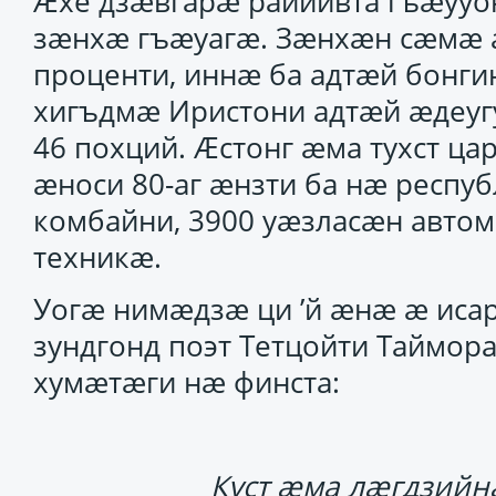
Ӕхе дзӕвгарӕ раййивта гъӕуу
зӕнхӕ гъӕуагӕ. Зӕнхӕн сӕмӕ 
проценти, иннӕ ба адтӕй бонги
хигъдмӕ Иристони адтӕй ӕдеугу
46 похций. Ӕстонг ӕма тухст ца
ӕноси 80-аг ӕнзти ба нӕ респуб
комбайни, 3900 уӕзласӕн авто
техникӕ.
Уогӕ нимӕдзӕ ци ’й ӕнӕ ӕ иса
зундгонд поэт Тетцойти Таймора
хумӕтӕги нӕ финста:
Куст ӕма лӕгдзий