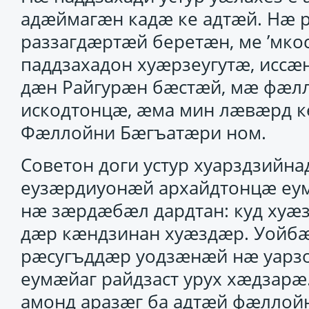
адӕймагӕн кадӕ ке адтӕй. Нӕ р
раззагдӕртӕй беретӕн, ме ’мк
паддзахадон хуӕрзеугутӕ, иссӕ
дӕн Райгурӕн бӕстӕй, мӕ фӕлл
искодтонцӕ, ӕма мин лӕвӕрд к
Фӕллойни Бӕгъатӕри ном.
Советон доги устур хуарздзийн
еузӕрдиуонӕй архайдтонцӕ еум
нӕ зӕрдӕбӕл дардтан: куд хуӕ
дӕр кӕндзинан хуӕздӕр. Уойб
рӕсугъддӕр уодзӕнӕй нӕ уарзо
еумӕйаг райдзаст урух хӕдзарӕ
амонд аразӕг ба адтӕй фӕллой