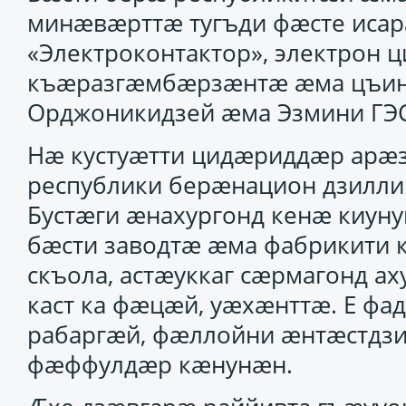
минӕвӕрттӕ тугъди фӕсте исар
«Электроконтактор», электрон ц
къӕразгӕмбӕрзӕнтӕ ӕма цъин
Орджоникидзей ӕма Эзмини ГЭС
Нӕ кустуӕтти цидӕриддӕр арӕз
республики берӕнацион дзилл
Буcтӕги ӕнахургонд кенӕ киуну
бӕсти заводтӕ ӕма фабрикити 
скъола, астӕуккаг сӕрмагонд а
каст ка фӕцӕй, уӕхӕнттӕ. Е фад
рабаргӕй, фӕллойни ӕнтӕстдзи
фӕффулдӕр кӕнунӕн.