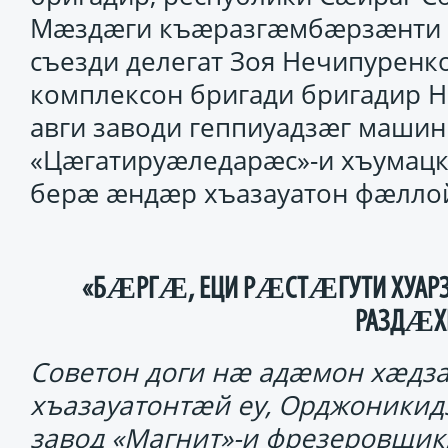
Мӕздӕги къӕразгӕмбӕрзӕнти ф
съезди делегат Зоя Нечипурен
комплексон бригади бригадир 
авги заводи геппиуадзӕг машин
«Цӕгатируӕледарӕс»-и хъумац
берӕ ӕндӕр хъазауатон фӕлло
«БӔРГӔ, ЕЦИ РӔСТӔГУТИ ХУА
РАЗДӔ
Советон доги нӕ адӕмон хӕдз
хъазауатонтӕй еу, Орджоникид
завод «Магнит»-и фрезеровщик