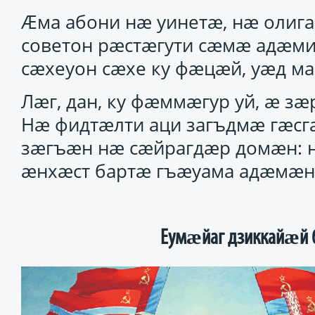
Ӕма абони нӕ уинетӕ, нӕ олига
советон рӕстӕгути сӕмӕ адӕми 
сӕхеуон сӕхе ку фӕцӕй, уӕд 
Лӕг, дан, ку фӕммӕгур уй, ӕ з
Нӕ фидтӕлти аци загъдмӕ гӕсг
зӕгъӕн нӕ сӕйрагдӕр домӕн: 
ӕнхӕст бартӕ гъӕуама адӕмӕн
Еумӕйаг дзиккайӕй 