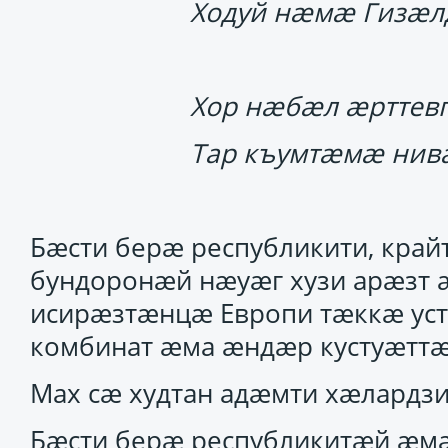
Ходуй нӕмӕ Гизӕл
Хор нӕбӕл ӕрттев
Тар къумтӕмӕ нив
Бӕсти берӕ республикити, край
бундоронӕй нӕуӕг хузи арӕзт 
исирӕзтӕнцӕ Европи тӕккӕ ус
комбинат ӕма ӕндӕр кустуӕттӕ
Мах сӕ худтан адӕмти хӕлардз
Бӕсти берӕ республикитӕй ӕм