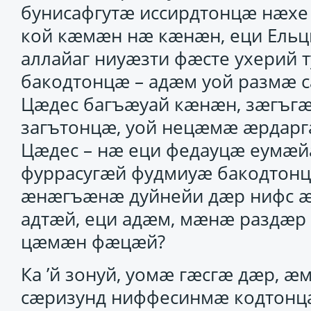
бунисафгутӕ иссирдтонцӕ нӕхе
кой кӕмӕн нӕ кӕнӕн, еци Ельц
аллайаг ниуӕзти фӕсте ухерий 
бакодтонцӕ – адӕм уой размӕ 
Цӕдес багъӕуай кӕнӕн, зӕгъг
загътонцӕ, уой нецӕмӕ ӕрдарг
Цӕдес – нӕ еци федауцӕ еумӕйаг
фуррасугӕй фудмиуӕ бакодтонцӕ
ӕнӕгъӕнӕ дуйнейи дӕр нифс ӕ
адтӕй, еци адӕм, мӕнӕ раздӕр к
цӕмӕн фӕцӕй?
Ка ’й зонуй, уомӕ гӕсгӕ дӕр, 
сӕризунд ниффесинмӕ кодтонц