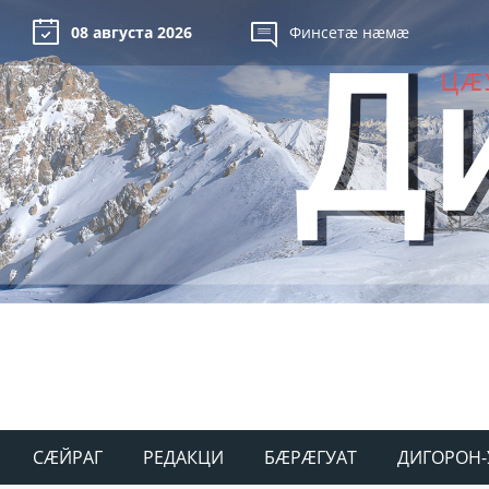
08 августа 2026
Финсетæ нæмæ
СÆЙРАГ
РЕДАКЦИ
БÆРÆГУАТ
ДИГОРОН-