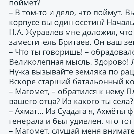
поймет?
– В том-то и дело, что поймут. В
корпусе вы один осетин? Начал
Н.А. Журавлев мне доложил, что
заместитель Бритаев. Он ваш зе
– Что ты говоришь! – обрадовал
Великолепная мысль. Здорово! 
Ну-ка вызывайте земляка по рац
Вскоре старший батальонный ко
– Магомет, – обратился к нему П
вашего отца? Из какого ты села?
– Ахмат… Из Суадага я, Ахмёты ф
генерала и был удивлен, что тот
– Магомет, слушай меня внимате