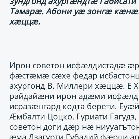
зундгонд ахургӕндтӕ Габисат
Тамарӕ. Абони уӕ зонгӕ кӕнӕ
хӕццӕ.
Ирон советон исфӕлдистадӕ ӕр
фӕстӕмӕ сӕхе федар исбастон
ахургонд В. Миллери хӕццӕ. Е 
райдайӕни ирон адӕми исфӕлд
исразӕнгард кодта берети. Еуӕй
Ӕмбалти Цоцко, Гуриати Гагудз
советон доги дӕр нӕ ниууагъто
ӕма Дзагурти Губадий фӕрци а