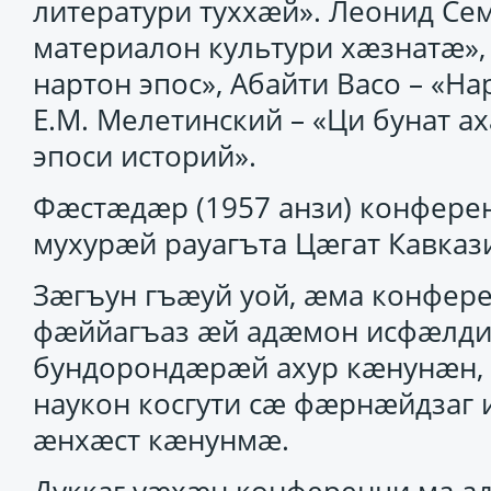
литератури туххӕй». Леонид Се
материалон культури хӕзнатӕ»,
нартон эпос», Абайти Васо – «
Е.М. Мелетинский – «Ци бунат 
эпоси историй».
Фӕстӕдӕр (1957 анзи) конфере
мухурӕй рауагъта Цӕгат Кавкази
Зӕгъун гъӕуй уой, ӕма конфе
фӕййагъаз ӕй адӕмон исфӕлди
бундорондӕрӕй ахур кӕнунӕн, 
наукон косгути сӕ фӕрнӕйдза
ӕнхӕст кӕнунмӕ.