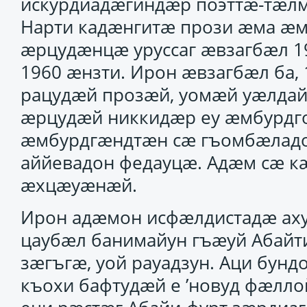
искурдиадӕгиндӕр поэттӕ-тӕлм
Нарти кадӕнгитӕ прози ӕма ӕм
ӕрцудӕнцӕ уруссаг ӕвзагбӕл 19
1960 ӕнзти. Ирон ӕвзагбӕл ба,
рацудӕй прозӕй, уомӕй уӕлдай
ӕрцудӕй никкидӕр еу ӕмбурдгон
ӕмбурдгӕндтӕн сӕ гъомбӕладо
аййевадон федауцӕ. Адӕм сӕ к
ӕхцӕуӕнӕй.
Ирон адӕмон исфӕлдистадӕ ахур
цаубӕл банимайун гъӕуй Абайти
зӕгъгӕ, уой рауадзун. Аци бунд
къохи бафтудӕй е ’новуд фӕлло