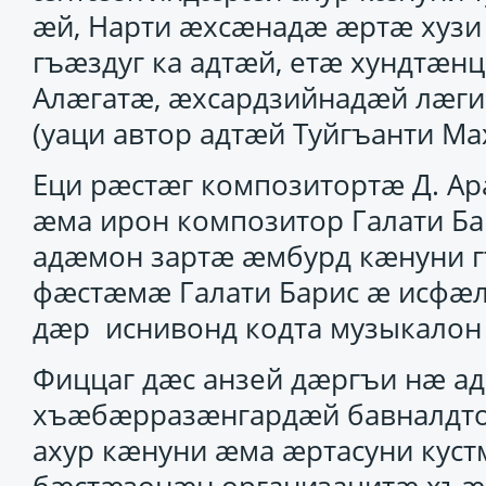
ӕй, Нарти ӕхсӕнадӕ ӕртӕ хузи 
гъӕздуг ка адтӕй, етӕ хундтӕн
Алӕгатӕ, ӕхсардзийнадӕй лӕги
(уаци автор адтӕй Туйгъанти Ма
Еци рӕстӕг композитортӕ Д. Ара
ӕма ирон композитор Галати Ба
адӕмон зартӕ ӕмбурд кӕнуни 
фӕстӕмӕ Галати Барис ӕ исфӕ
дӕр иснивонд кодта музыкалон 
Фиццаг дӕс анзей дӕргъи нӕ а
хъӕбӕрразӕнгардӕй бавналдт
ахур кӕнуни ӕма ӕртасуни куст