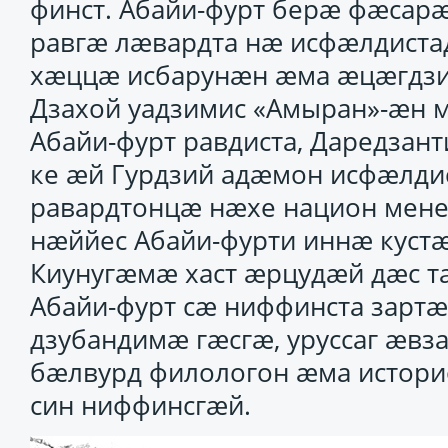
финст. Абайи-фурт берӕ фӕсарӕ
равгӕ лӕвардта нӕ исфӕлдиста
хӕццӕ исбарунӕн ӕма ӕцӕгдзий
Дзахой уадзимис «Амыран»-ӕн 
Абайи-фурт равдиста, Даредзан
ке ӕй Гурдзий адӕмон исфӕлдис
равардтонцӕ нӕхе национ мене
нӕййес Абайи-фурти иннӕ кустӕ
Киунугӕмӕ хаст ӕрцудӕй дӕс т
Абайи-фурт сӕ ниффинста зар
дзубандимӕ гӕсгӕ, уруссаг ӕвз
бӕлвурд филологон ӕма истори
син ниффинсгӕй.