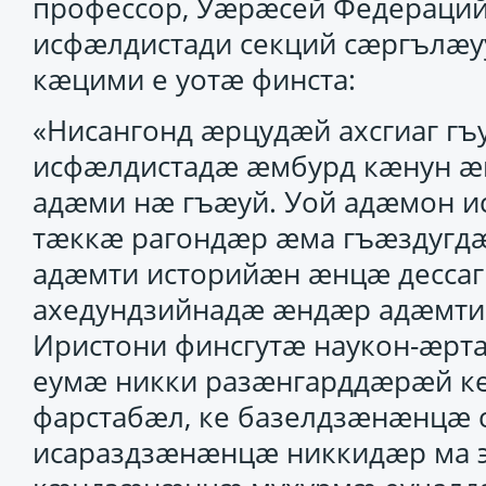
профессор, Уӕрӕсей Федераций
исфӕлдистади секций сӕргълӕуу
кӕцими е уотӕ финста:
«Нисангонд ӕрцудӕй ахсгиаг гъ
исфӕлдистадӕ ӕмбурд кӕнун ӕм
адӕми нӕ гъӕуй. Уой адӕмон 
тӕккӕ рагондӕр ӕма гъӕздугдӕ
адӕмти историйӕн ӕнцӕ дессаги
ахедундзийнадӕ ӕндӕр адӕмти 
Иристони финсгутӕ наукон-ӕрта
еумӕ никки разӕнгарддӕрӕй к
фарстабӕл, ке базелдзӕнӕнцӕ 
исараздзӕнӕнцӕ никкидӕр ма э