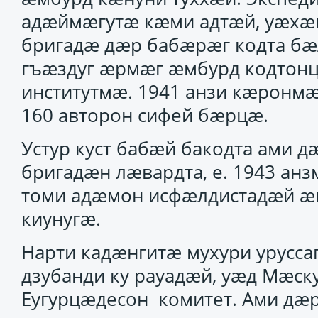
адӕймӕгутӕ кӕми адтӕй, уӕхӕн
бригадӕ дӕр бабӕрӕг кодта бӕ
гъӕздуг ӕрмӕг ӕмбурд кодтонц
институтмӕ. 1941 анзи кӕрон
160 авторон сифей бӕрцӕ.
Устур куст бабӕй бакодта ами д
бригадӕн лӕвардта, е. 1943 ан
томи адӕмон исфӕлдистадӕй ӕм
киунугӕ.
Нарти кадӕнгитӕ мухури урусса
дзубанди ку рауадӕй, уӕд Мӕск
Еугурцӕдесон комитет. Ами дӕ