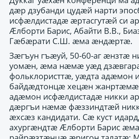
Дуккаг уӕхӕн конференци ма ад
дӕр дзубанди цудӕй нарти эпо
исфӕлдистадӕ ӕртасгутӕй си ар
Ӕлборти Барис, Абайти В.В., Биа
Гӕбӕрати С.Ш. ӕма ӕндӕртӕ.
Зӕгъун гъӕуй, 50-60-аг ӕнзтӕ
уомӕн, ӕма нӕмӕ уӕд дзӕвга
фольклористтӕ, уӕдта адӕмон 
байдӕдтонцӕ хецӕн жанртӕмӕ г
адӕмон исфӕлдистадӕ никки ар
дӕргъи нӕмӕ фӕззиндтӕй никки
ӕхсӕз кандидати. Сӕ куст идар
ахургӕндтӕ Ӕлборти Барис ӕма
райрӕзтӕнцӕ ӕригон талатӕ: М