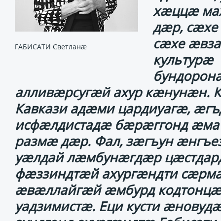
хӕццӕ ма
дӕр, сӕхе 
сӕхе ӕвза
ГАБИСАТИ Светланæ
культурӕ
бундорон
алливӕрсугӕй ахур кӕнунӕн. К
Кавкази адӕми цардиуагӕ, ӕгъ
исфӕлдистадӕ бӕрӕггонд ӕма
размӕ дӕр. Фал, зӕгъун ӕнгъез
уӕлдай лӕмбунӕгдӕр цӕстдард
фӕззиндтӕй ахургӕндти сӕрма
ӕвӕллайгӕй ӕмбурд кодтонцӕ
уадзимистӕ. Еци кусти ӕновуд