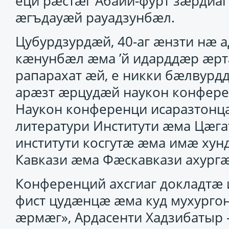
еци рӕстӕг Абайи-фурт зӕрдиаг 
ӕгъдауӕй рауадзунбӕл.
Цубурдзурдӕй, 40-аг ӕнзти нӕ
кӕнунбӕл ӕма ’й идарддӕр ӕрта
рапарахат ӕй, е никки бӕлвурд
арӕзт ӕрцудӕй наукон конфере
Наукон конференци исаразтонц
литератури Институти ӕма Цӕга
институти косгутӕ ӕма имӕ ху
Кавкази ӕма Фӕскавкази ахург
Конференций ахсгиаг докладтӕ 
фист цудӕнцӕ ӕма куд мухурго
ӕрмӕг», Ардасенти Хадзибатыр 