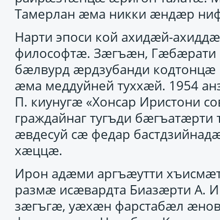
Тамерлан ӕма никки ӕндӕр ниф
Нарти эпоси кой ахидӕй-ахидд
философтӕ. Зӕгъӕн, Гӕбӕрати С
бӕлвурд ӕрдзубанди кодтонцӕ Н
ӕма меддуйней туххӕй. 1954 а
П. киунугӕ «Хонсар Иристони со
граждайнаг тугъди бӕгъатӕрти 
ӕвдесуй сӕ федар бастдзийнад
хӕццӕ.
Ирон адӕми аргъӕутти хъисмӕт
размӕ исӕвардта Биазӕрти А. 
зӕгъгӕ, уӕхӕн фарстабӕл ӕнов