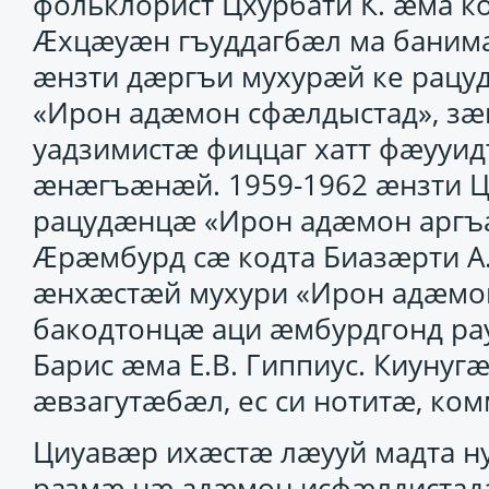
фольклорист Цхурбати К. ӕма к
Ӕхцӕуӕн гъуддагбӕл ма банима
ӕнзти дӕргъи мухурӕй ке рацу
«Ирон адӕмон сфӕлдыстад», зӕ
уадзимистӕ фиццаг хатт фӕууи
ӕнӕгъӕнӕй. 1959-1962 ӕнзти Ц
рацудӕнцӕ «Ирон адӕмон аргъ
Ӕрӕмбурд сӕ кодта Биазӕрти А
ӕнхӕстӕй мухури «Ирон адӕмон
бакодтонцӕ аци ӕмбурдгонд ра
Барис ӕма Е.В. Гиппиус. Киунуг
ӕвзагутӕбӕл, ес си нотитӕ, ко
Циуавӕр ихӕстӕ лӕууй мадта н
размӕ нӕ адӕмон исфӕлдистад