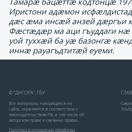
Тамарӕ бацӕттӕ кодтонцӕ 1974
Иристони адӕмон исфӕлдистадӕ
дӕс ӕма инсӕй анзей дӕргъи к
Фӕстӕдӕр ма аци гъуддаги нӕ
уой туххӕй ба уӕ базонгӕ кӕн
иннӕ рауагъдтитӕй еуеми.
© “ДИГОРА”, ГБУ
ГЛА
Все материалы, находящиеся на
Саки
сайте, охраняются в соответствии с
Эльбр
законодательством РФ, в том числе об
авторском праве и смежных правах.
Политика в отношении обработки