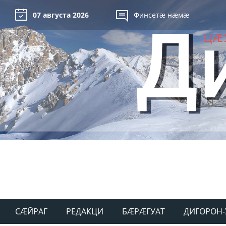
07 августа 2026
Финсетæ нæмæ
СÆЙРАГ
РЕДАКЦИ
БÆРÆГУАТ
ДИГОРОН-