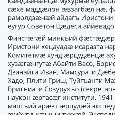
кӕндзӕнӕнцӕ мухурмӕ еуцалдӕ
сӕхе маддӕлон ӕвзагбӕл нӕ, ф
рамолдзӕнӕй айдагъ Иристони 
еугур Советон Цӕдеси аййевад
Финстӕгӕй минкъий фӕстӕдӕр (
Иристони хецауадӕ исаразта на
Комитетмӕ хунд ӕрцудӕнцӕ аху
хузӕгӕнгутӕ Абайти Васо, Борис
Дзанайти Иван, Мамсурати Дӕбе
Хадо, Плити Гриш, Туйгъанти Ма
Бритъиати Созурухъо (секретарь
наукон-ӕртасӕг институти. 1941
мартъий арӕзт ӕрцудӕй экспе
ӕмбурд кӕнуни туххӕй. Экспеди