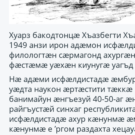
Хуарз бакодтонцӕ Хъазбегти Хъ
1949 анзи ирон адӕмон исфӕлди
филологтӕн сӕрмагонд ахургӕн
фӕстӕмӕ уӕхӕн киунугӕ уагъд
Нӕ адӕми исфӕлдистадӕ ӕмбурд
уӕдта наукон ӕртӕстити тӕкк
банимайун ӕнгъезуй 40-50-аг ӕ
райгъустӕй синхаг республики
исфӕлдистадӕ ахур кӕнунмӕ ӕм
кӕнунмӕ е ’ргом раздахта хеца