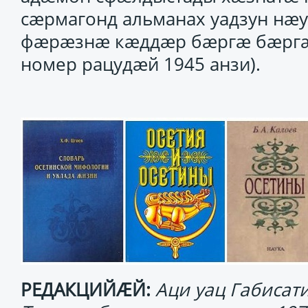
сӕрмагонд альманах уадзун нӕ
фӕрӕзнӕ кӕддӕр бӕргӕ бӕргӕ 
номер рацудӕй 1945 анзи).
РЕДАКЦИЙӔЙ:
Аци уац Габиса