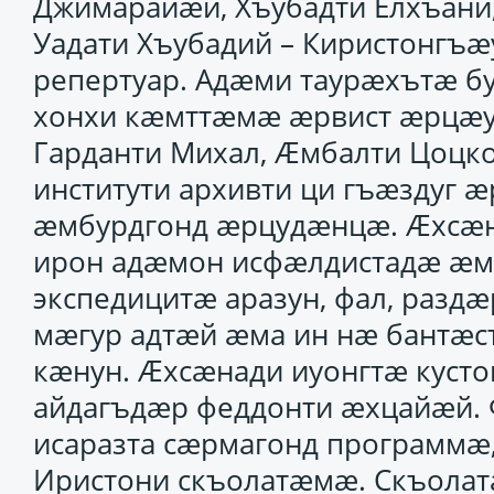
Джимарайӕй, Хъубадти Елхъани
Уадати Хъубадий – Киристонгъ
репертуар. Адӕми таурӕхътӕ б
хонхи кӕмттӕмӕ ӕрвист ӕрцӕу
Гарданти Михал, Ӕмбалти Цоцк
институти архивти ци гъӕздуг 
ӕмбурдгонд ӕрцудӕнцӕ. Ӕхсӕ
ирон адӕмон исфӕлдистадӕ ӕм
экспедицитӕ аразун, фал, раздӕ
мӕгур адтӕй ӕма ин нӕ бантӕ
кӕнун. Ӕхсӕнади иуонгтӕ куст
айдагъдӕр феддонти ӕхцайӕй
исаразта сӕрмагонд программӕ
Иристони скъолатӕмӕ. Скъолат