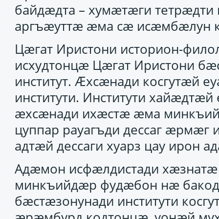
байдӕдта – хумӕтӕги тетрӕдти
аргъӕуттӕ ӕма сӕ исӕмбӕлун
Цӕгат Иристони историон-фило
исхудтонцӕ Цӕгат Иристони бӕ
институт. Ӕхсӕнади косгутӕй 
институти. Институти хайӕдтӕй
ӕхсӕнади ихӕстӕ ӕма минкъий
цуппар рауагъди дессаг ӕрмӕг 
адтӕй дессаги хуарз цау ирон а
Адӕмон исфӕлдистади хӕзнатӕ
минкъийдӕр фудӕбон нӕ бакод
бӕстӕзонунади институти косг
ӕрӕмбурд кодтонцӕ, уонӕй мух