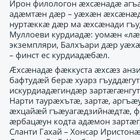
Ирон филологон ӕхсӕнадӕ агъа
адӕмтӕн дӕр – уӕхӕн ӕхсӕнӕдт
нуртӕккӕ дӕр ма ӕхсӕнади гъу
Муллоеви курдиадӕ: уомӕн «л
экземпляри, Балхъари дӕр уӕх
– финст ес курдиадӕбӕл.
Ӕхсӕнадӕ фӕккуста ӕхсӕз анзи
бафтудӕй берӕ хуарз гъуддӕгу
искурдиадӕгиндӕр зартӕгӕнгу
Нарти таурӕхътӕ, зартӕ, аргъ
ӕхцайӕй гъӕуагӕдзийнӕдтӕ, 
ӕрбацӕун кодта адӕмон зартӕг
Сланти Гахай – Хонсар Иристон