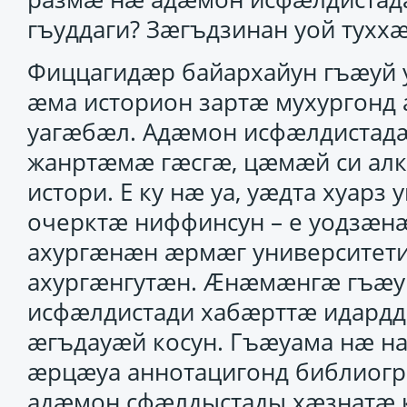
гъуддаги? Зӕгъдзинан уой тухх
Фиццагидӕр байархайун гъӕуй 
ӕма историон зартӕ мухургон
уагӕбӕл. Адӕмон исфӕлдистадӕ
жанртӕмӕ гӕсгӕ, цӕмӕй си ал
истори. Е ку нӕ уа, уӕдта хуар
очерктӕ ниффинсун – е уодзӕ
ахургӕнӕн ӕрмӕг университети 
ахургӕнгутӕн. Ӕнӕмӕнгӕ гъӕу
исфӕлдистади хабӕрттӕ идардд
ӕгъдауӕй косун. Гъӕуама нӕ н
ӕрцӕуа аннотацигонд библиогр
адӕмон сфӕлдыстады хӕзнатӕ 