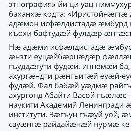
этнография»-йи ци уац ниммуху
баханхӕ кодта: «Иристойнӕгтӕ
адӕмон исфӕлдистадӕ ӕмбурд к
къохи бафтудӕй фулдӕр ӕнтӕс
Нӕ адӕми исфӕлдистадӕ ӕмбурд
ӕнзти еуцӕйбӕрцӕдӕр фӕллӕ
гъуддӕгути фудӕй, иннемӕй ба,
ахургӕндти рӕнгъитӕй еуӕй-еу
фудӕй. Фал бабӕй уӕдмӕ райгъ
ахургонд Абайти Васой гъӕлӕс –
наукити Академий Ленингради 
институти. Зӕгъун гъӕуй уой, ӕ
сауӕнгӕ райдайӕнӕй нурмӕ ке