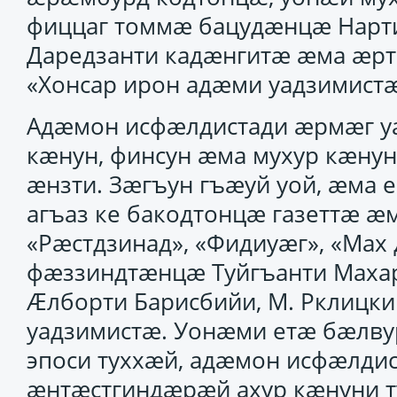
фиццаг томмӕ бацудӕнцӕ Нарти
Даредзанти кадӕнгитӕ ӕма ӕрти
«Хонсар ирон адӕми уадзимистӕ
Адӕмон исфӕлдистади ӕрмӕг у
кӕнун, финсун ӕма мухур кӕну
ӕнзти. Зӕгъун гъӕуй уой, ӕма 
агъаз ке бакодтонцӕ газеттӕ ӕм
«Рӕстдзинад», «Фидиуӕг», «Мах
фӕззиндтӕнцӕ Туйгъанти Махар
Ӕлборти Барисбийи, М. Рклицк
уадзимистӕ. Уонӕми етӕ бӕлву
эпоси туххӕй, адӕмон исфӕлди
ӕнтӕстгиндӕрӕй ахур кӕнуни т