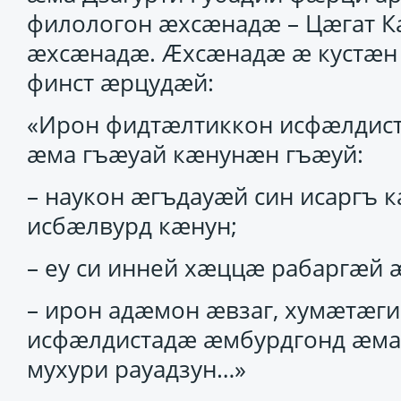
филологон ӕхсӕнадӕ – Цӕгат К
ӕхсӕнадӕ. Ӕхсӕнадӕ ӕ кустӕн ц
финст ӕрцудӕй:
«Ирон фидтӕлтиккон исфӕлдис
ӕма гъӕуай кӕнунӕн гъӕуй:
– наукон ӕгъдауӕй син исаргъ 
исбӕлвурд кӕнун;
– еу си инней хӕццӕ рабаргӕй 
– ирон адӕмон ӕвзаг, хумӕтӕг
исфӕлдистадӕ ӕмбурдгонд ӕма 
мухури рауадзун…»