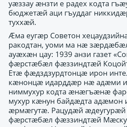
уӕззау ӕнзти е радех кодта г
бюджетӕй аци гъуддаг никкид
туххӕй.
Ӕма еугӕр Советон хецаудзийн
ракодтан, уоми ма нӕ зӕрдӕб
ауӕхӕн цау: 1939 анзи газет «С
фӕрстӕбӕл фӕззиндтӕй Коцойти
Етӕ фӕдздзурдтонцӕ ирон инт
кӕнонцӕ идарддӕр нӕ адӕми ис
ниммухур кодта ӕнӕгъӕнӕ фарс
мухур кӕнун байдӕдта адӕмон
ӕрмӕгутӕ. Рацудӕй ӕдеугурӕй 
фӕрстӕбӕл фӕззиндтӕй Мӕскуй