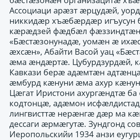
бӕстӕзонӕн организацитӕ хъӕ
Ассоциаци арӕзт ӕрцудӕй, уор
никкидӕр хъӕбӕрдӕр игъусун б
кӕрӕдзей фӕдбӕл фӕззиндтӕнцӕ
«Бӕстӕзонунадӕ, уомӕн ӕ ихӕс
ӕхсӕн», Абайти Васой уац «Бӕ
ӕма ӕндӕртӕ. Цубурдзурдӕй, 
Кавкази берӕ адӕмтӕн адтӕнц
ӕмбурд кӕнуни ӕма ахур кӕнун
Цӕгат Иристони ахургӕндтӕ ба
кодтонцӕ, адӕмон исфӕлдиста
лингвисттӕ нерӕнгӕ дӕр ма к
дессаги ӕрмӕгутӕ. Зундгонд сов
Иеропольскийи 1934 анзи еугур