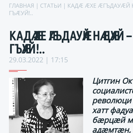
ГЛАВНАЯ
|
СТАТЬИ
| КАДӔ ӔХЕ ӔГЪДАУӔЙ
ГЪӔУЙ!..
КАДӔ ӔХЕ ӔГЪДАУӔЙ НӔ ЦӔУЙ
ГЪӔУЙ!..
29.03.2022 | 17:15
Цитгин Ок
социалист
революци
хатт фадуа
бӕрцӕй м
адӕмтӕн,