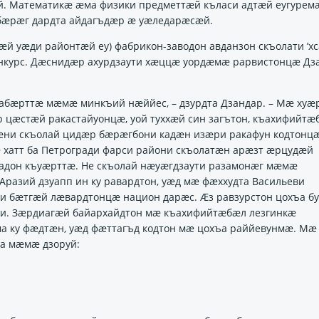
ӕй. Математикӕ ӕма физики предметтӕй къласи адтӕй еугурем
 бӕрӕг дардта айдагъдӕр ӕ уӕледарӕсӕй.
ӕй уӕди районтӕй еу) фабрикон-заводон авданзон скъолати ’х
курс. Дӕснидӕр ахурдзаути хӕццӕ уордӕмӕ рарвистонцӕ Дз
хабӕрттӕ мӕмӕ минкъий нӕййес, – дзурдта Дзандар. – Мӕ ху
 цӕстӕй ракастайуонцӕ, уой туххӕй син загътон, къахифийтӕ
хӕни скъолай цидӕр бӕрӕгбони кадӕн изӕри ракафун кодтонц
атт ба Петрогради фарси райони скъолатӕн арӕзт ӕрцудӕй
дон къуӕрттӕ. Не скъолай нӕуӕгдзаути разамонӕг мӕмӕ
разий дзуапп ин ку равардтон, уӕд мӕ фӕххудта Васильеви
ани бӕтгӕй лӕвардтонцӕ национ дарӕс. Ӕз равзурстон цохъа б
ли. Зӕрдиагӕй байархайдтон мӕ къахифийтӕбӕл лезгинкӕ
а ку фӕдтӕн, уӕд фӕттагъд кодтон мӕ цохъа раййевунмӕ. Мӕ
а мӕмӕ дзоруй: