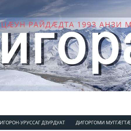
ИГОРОН-УРУССАГ ДЗУРДУАТ
ДИГОРГОМИ МУГГÆГТÆ