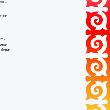
хӕццӕ
зӕнӕ
гӕй,
вӕри
д берӕ
у