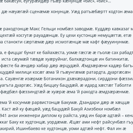
мӕ бакӕсун, еугурӕйдӕр гъӕр кӕнунцӕ «бис», «бис»…
ан, дӕ нӕуӕгӕй сценӕмӕ хонунцӕ. Уӕд ратъӕбӕртт кодтон ӕма
 ракодтонцӕ Макс Гельци номбӕл заводмӕ. Куддӕр кавказаг 
цехтӕй косгутӕ рауадӕнцӕ. Еу цехи кустонцӕ немуцӕгтӕ, етӕ
ма станокти сӕртӕмӕ дӕр исхизтӕнцӕ мӕ кафт фӕууинунмӕ.
а, е фиццаг бунат ке байахӕста, уомӕ гӕсгӕ ӕ гъолӕ сах рабад
 иста сӕумӕй тӕвдӕ хуӕруйнаг, балхӕдтонцӕ ин батинкитӕ,
и фӕсте ба ӕндӕр хабар дӕр ӕрцудӕй. Ӕмдзӕрӕни кадӕр багъ
рбацудӕй милици косӕг ӕма ’й гъӕунгӕмӕ ратардта, дуаргӕсӕн
за. Сауӕнгӕ изӕрмӕ Ботаникон дзӕхӕрадони, сирддони фӕззи
гъта дуаргӕс. Уӕд биццеу бацудӕй, ӕ идард хӕстӕг Таболти
ӕ фӕдбӕл фӕззиндтӕй ӕ хуӕрӕ ӕма ’й ракодта ӕмдзӕрӕнмӕ.
ӕма ’й косунмӕ рарвистонцӕ Бакумӕ. Дзандари дӕр ӕ хӕццӕ
 Каст ӕй ку фӕцӕй, уӕд бацудӕй Бакуй Азизбеки номбӕл
941 анзи инженери диплом ку райста, уӕд ин барӕ адтӕй – ке
ккаг Баку ке худтонцӕ, уордӕмӕ. Ӕцӕг ами нефт райсунбӕл гъ
шкирий, Ишинбаево ке худтонцӕ, уоми адтӕй нефт. Фал ин ӕ