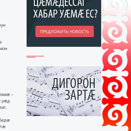
рун
ПРЕДЛОЖИТЬ НОВОСТЬ
з
ймон
ламӕ –
а уӕд
аг,
 берӕ
ттӕ