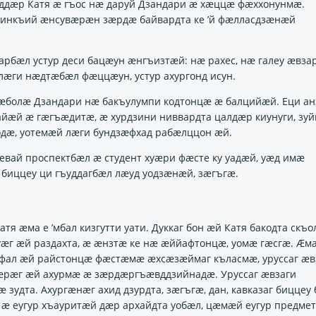
ддӕр Катя ӕ гъос нӕ даруй Дзандари ӕ хӕццӕ фӕххонунмӕ.
 минкъий ӕнсувӕрӕн зӕрдӕ байвардта ке ’й фӕлласдзӕнӕй
арбӕл устур деси бацӕун ӕнгъизтӕй: нӕ рахес, нӕ галеу ӕвза
лӕги нӕдтӕбӕл фӕццӕун, устур ахургонд исун.
ъӕболӕ Дзандари нӕ бакъулумпи кодтонцӕ ӕ балцийӕй. Еци ан
айӕй ӕ гӕгъӕдитӕ, ӕ хурдзини ниввардта цалдӕр киунуги, зу
дӕ, уотемӕй лӕги бундзӕфхад рабӕлццон ӕй.
вай проспектбӕл ӕ студент хуӕри фӕсте ку уадӕй, уӕд имӕ
биццеу ци гъуддагбӕл лӕуд уодзӕнӕй, зӕгъгӕ.
я ӕма е ’мбал кизгутти уати. Дуккаг бон ӕй Катя бакодта скъо
уӕг ӕй раздахта, ӕ ӕнзтӕ ке нӕ ӕййафтонцӕ, уомӕ гӕсгӕ. Ӕм
 фал ӕй райстонцӕ фӕстӕмӕ ӕхсӕзӕймаг къласмӕ, уруссаг ӕвз
бӕрӕг ӕй ахурмӕ ӕ зӕрдӕргъӕвддзийнадӕ. Уруссаг ӕвзаги
удта. Ахургӕнӕг ахид дзурдта, зӕгъгӕ, дан, кавказаг биццеу
 ӕ еугур хъауритӕй дӕр архайдта уобӕл, цӕмӕй еугур предме