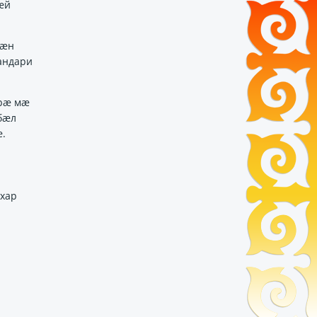
ӕй
сӕн
андари
ӕрӕ мӕ
бӕл
ӕ.
ухар