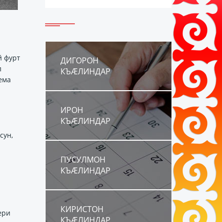
 фурт
ДИГОРОН
л
КЪÆЛИНДАР
ӕма
ИРОН
КЪÆЛИНДАР
сун,
ПУСУЛМОН
КЪÆЛИНДАР
КИРИСТОН
ӕри
КЪÆЛИНДАР