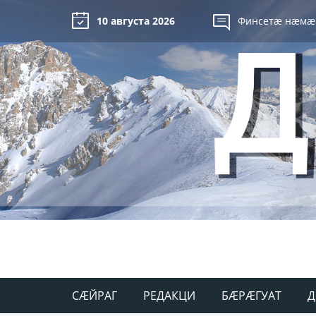
10 августа 2026
Финсетæ нæмæ
СÆЙРАГ
РЕДАКЦИ
БÆРÆГУАТ
Д