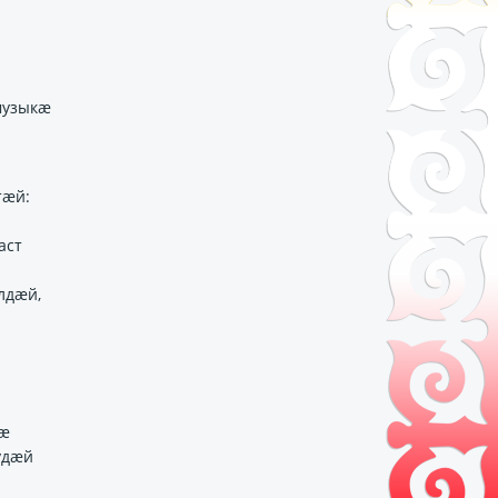
музыкӕ
тӕй:
аст
лдӕй,
нӕ
удӕй