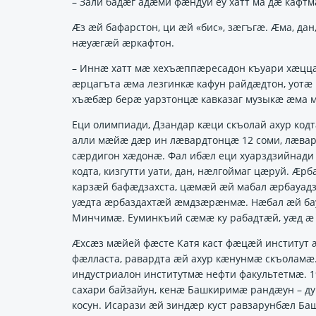
– Зали бадӕг адӕми фӕндуй еу хатт ма дӕ кафт
Ӕз ӕй бафарстон, ци ӕй «бис», зӕгъгӕ. Ӕма, д
нӕуӕгӕй ӕркафтон.
– Иннӕ хатт мӕ хехъӕппӕресадон къуари хӕццӕ
ӕрцагъта ӕма лезгинкӕ кафун райдӕдтон, уотӕ 
хъӕбӕр берӕ уарзтонцӕ кавказаг музыкӕ ӕма 
Еци олимпиади, Дзандар кӕци скъолай ахур кодт
алли мӕйӕ дӕр ин лӕвардтонцӕ 12 соми, лӕвар
сӕрдигон хӕдонӕ. Фал ибӕл еци хуарздзийнад
кодта, кизгутти уати, дан, нӕлгоймаг цӕруй. Ӕ
карзӕй бафӕдзахста, цӕмӕй ӕй мабал ӕрбауад
уӕдта ӕрбаздахтӕй ӕмдзӕрӕнмӕ. Нӕбал ӕй бауа
Минчимӕ. Еуминкъий сӕмӕ ку рабадтӕй, уӕд 
Ӕхсӕз мӕйей фӕсте Катя каст фӕцӕй институт 
фӕлласта, равардта ӕй ахур кӕнунмӕ скъоламӕ.
индустриалон институтмӕ нефти факультетмӕ. 1
сахари байзайун, кенӕ Башкиримӕ рандӕун – ду
косун. Исарази ӕй зиндӕр куст равзарунбӕл Ба