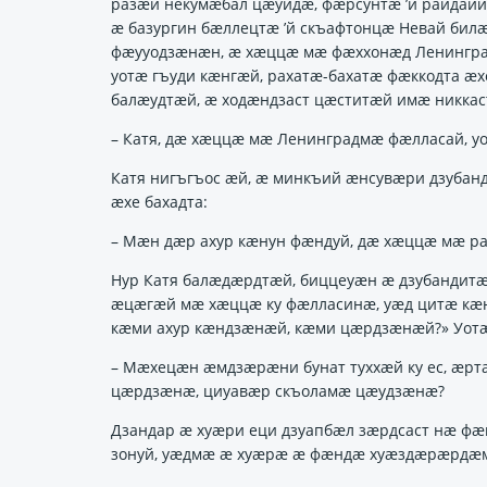
разӕй некумӕбал цӕуидӕ, фӕрсунтӕ ’й райдайи
ӕ базургин бӕллецтӕ ’й скъафтонцӕ Невай би
фӕууодзӕнӕн, ӕ хӕццӕ мӕ фӕххонӕд Ленингра
уотӕ гъуди кӕнгӕй, рахатӕ-бахатӕ фӕккодта ӕ
балӕудтӕй, ӕ ходӕндзаст цӕститӕй имӕ никкас
– Катя, дӕ хӕццӕ мӕ Ленинградмӕ фӕлласай, у
Катя нигъгъос ӕй, ӕ минкъий ӕнсувӕри дзуба
ӕхе бахадта:
– Мӕн дӕр ахур кӕнун фӕндуй, дӕ хӕццӕ мӕ ра
Нур Катя балӕдӕрдтӕй, биццеуӕн ӕ дзубандит
ӕцӕгӕй мӕ хӕццӕ ку фӕлласинӕ, уӕд цитӕ кӕн
кӕми ахур кӕндзӕнӕй, кӕми цӕрдзӕнӕй?» Уотӕ 
– Мӕхецӕн ӕмдзӕрӕни бунат туххӕй ку ес, ӕртӕ
цӕрдзӕнӕ, циуавӕр скъоламӕ цӕудзӕнӕ?
Дзандар ӕ хуӕри еци дзуапбӕл зӕрдсаст нӕ фӕ
зонуй, уӕдмӕ ӕ хуӕрӕ ӕ фӕндӕ хуӕздӕрӕрдӕ