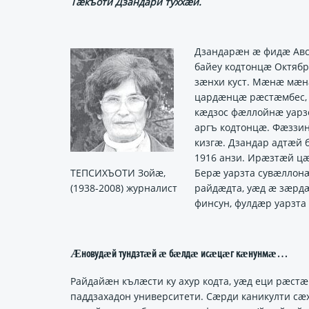
Тӕкъоти Дзандари туххӕй.
Дзандарӕн ӕ фидӕ Авс
байеу кодтонцӕ Октяб
зӕнхи куст. Мӕнӕ мӕн
цардӕнцӕ рӕстӕмбес,
кӕдзос фӕллойнӕ уарз
аргъ кодтонцӕ. Фӕззи
кизгӕ. Дзандар адтӕй
1916 анзи. Ирӕзтӕй ц
ТЕПСИХЪОТИ Зойæ,
Берӕ уарзта сувӕллон
(1938-2008) журналист
райдӕдта, уӕд ӕ зӕрд
финсун, фулдӕр уарзта
Ӕновудӕй тундзтӕй ӕ бӕлдӕ исӕцӕг кӕнунмӕ…
Райдайӕн кълӕсти ку ахур кодта, уӕд еци рӕст
паддзахадон университети. Сӕрди каникулти с