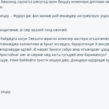
бӕрзонд, саулагъз рӕсугъд ирон биццеу инженери дипломи 
и.
й хецау. – Фудхуз дӕ, фал махмӕ уайтӕккӕдӕр «исхуӕрзхуз» уод
бандитӕмӕ, ӕ сӕр аразий тилд кӕнгӕй.
Райдӕдта косун Тӕкъоти ӕригон инженер мастери агъазгӕнӕ
ӕккӕдӕр коллективи ӕ бунат иссирдта, бауарзтонцӕ ’й ӕнсу
ӕларзӕрдӕ адтӕй. Ӕ нӕуӕг бунати сабур ӕма игъӕлдзӕг цар
 Иристойнаг лӕг ӕ сӕрмӕ кӕд хаста тугъдӕй ӕхе баримӕхсун?
ццӕ. Уоми баййафта трести хецауи дӕр. Дзандари курдиадӕ к
 хецау.