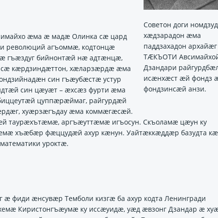
Советон доги номдзуд
хӕдзарадон ӕма
имайхо ӕма ӕ мадӕ Олинка сӕ цард
паддзахадон архайӕг
ри революций агъоммӕ, кодтонцӕ
ТӔКЪОТИ Авсимайхой
ӕ гъӕздуг бийнонтӕй нӕ адтӕнцӕ,
Дзандари райгурдбӕ
 сӕ кӕрдзиндӕттон, хӕларзӕрдӕ ӕма
исӕнхӕст ӕй фондз 
ондзийнадӕн син гъӕубӕстӕ устур
фондзинсӕй анзи.
ндтӕй син цӕуӕт – ӕхсӕз фурти ӕма
 биццеутӕй цуппӕрӕймаг, райгурдӕй
ӕрдӕг, хуӕрзӕгъдау ӕма коммӕгӕсӕй.
ӕй таурӕхътӕмӕ, аргъӕуттӕмӕ игъосун. Скъоламӕ цӕун ку
ӕмӕ хъӕбӕр фӕццудӕй ахур кӕнун. Уайтӕккӕддӕр базудта кӕ
 математики уроктӕ.
ӕг ӕ фиди ӕнсувӕр Темболи кизгӕ ба ахур кодта Ленингради
ӕхемӕ Киристонгъӕумӕ ку иссӕуидӕ, уӕд ӕвзонг Дзандар ӕ ху