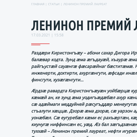
ГЛАВНАЯ
|
СТАТЬИ
| ЛЕНИНОН ПРЕМИЙ ЛАУРЕАТ
ЛЕНИНОН ПРЕМИЙ 
17.03.2021 | 15:58
Раздӕри Киристонгъӕу – абони сахар Дигора И
балӕвар кодта. Зунд ӕма ӕгъдауӕй, хъаурӕ ӕм
райгъустӕй сауӕнгӕ фӕсарӕйнаг бӕститӕмӕ. 
инженерти, дохтирти, ахургӕнгути, ӕфсади инӕ
финсгути, хузӕгӕнгути…
Ӕрдзӕ равардта Киристонгъӕуӕн уойбӕрцӕ куру
кӕмӕй ан, ке зунд ӕма уодигъӕдӕбӕл ахур кӕн
сӕ адӕймаги меддуйней рӕсугъддӕр менеугутӕ
стъалути хӕццӕ. Дзорӕ ӕма дзорӕ, сӕ уарзон 
уонӕбӕл. Сӕ еугуребӕл кӕми ес рахъӕртӕн, кӕ
киунугӕ ниффинсӕн ес, уӕд. Ӕз бал зӕгъдзӕнӕ
туххӕй – Ленинон премий лауреат, нефти игурӕ