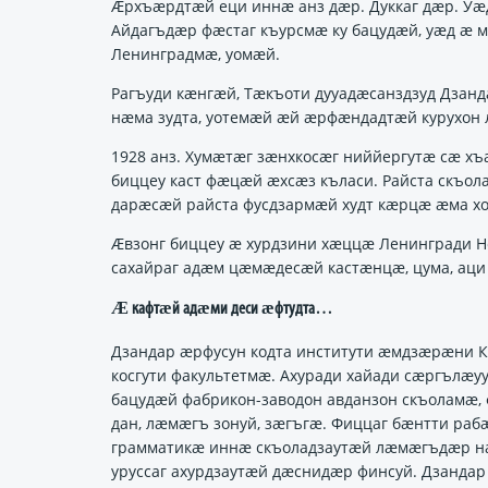
Ӕрхъӕрдтӕй еци иннӕ анз дӕр. Дуккаг дӕр. Уӕ
Айдагъдӕр фӕстаг къурсмӕ ку бацудӕй, уӕд ӕ
Ленинградмӕ, уомӕй.
Рагъуди кӕнгӕй, Тӕкъоти дууадӕсанздзуд Дзанд
нӕма зудта, уотемӕй ӕй ӕрфӕндадтӕй курухон 
1928 анз. Хумӕтӕг зӕнхкосӕг ниййергутӕ сӕ х
биццеу каст фӕцӕй ӕхсӕз къласи. Райста скъол
дарӕсӕй райста фусдзармӕй худт кӕрцӕ ӕма хо
Ӕвзонг биццеу ӕ хурдзини хӕццӕ Ленингради Не
сахайраг адӕм цӕмӕдесӕй кастӕнцӕ, цума, аци 
Ӕ кафтӕй адӕми деси ӕфтудта…
Дзандар ӕрфусун кодта институти ӕмдзӕрӕни Кат
косгути факультетмӕ. Ахуради хайади сӕргълӕу
бацудӕй фабрикон-заводон авданзон скъоламӕ,
дан, лӕмӕгъ зонуй, зӕгъгӕ. Фиццаг бӕнтти ра
грамматикӕ иннӕ скъоладзаутӕй лӕмӕгъдӕр нӕ з
уруссаг ахурдзаутӕй дӕснидӕр финсуй. Дзандар