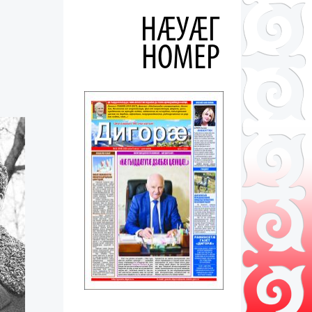
НÆУÆГ
НОМЕР