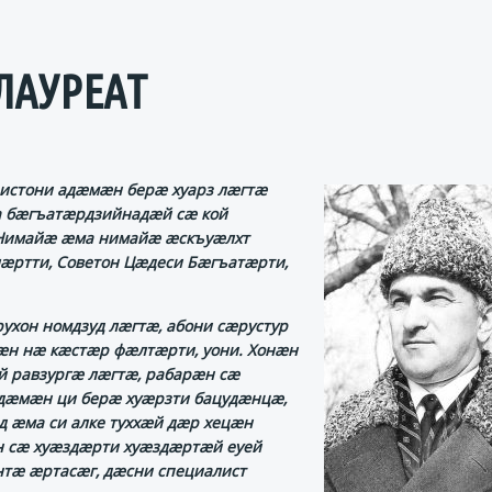
ЛАУРЕАТ
ристони адӕмӕн берӕ хуарз лӕгтӕ
а бӕгъатӕрдзийнадӕй сӕ кой
Нимайӕ ӕма нимайӕ ӕскъуӕлхт
лӕртти, Советон Цӕдеси Бӕгъатӕрти,
хон номдзуд лӕгтӕ, абони сӕрустур
ӕн нӕ кӕстӕр фӕлтӕрти, уони. Хонӕн
й равзургӕ лӕгтӕ, рабарӕн сӕ
адӕмӕн ци берӕ хуӕрзти бацудӕнцӕ,
д ӕма си алке туххӕй дӕр хецӕн
н сӕ хуӕздӕрти хуӕздӕртӕй еуей
нтӕ ӕртасӕг, дӕсни специалист