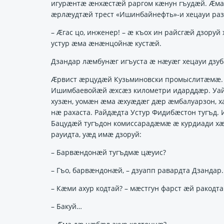
игурӕнтӕ ӕнхӕстӕй раргом кӕнун гъудӕй. Ӕма 
ӕрлӕудтӕй трест «Ишинбайнефть»-и хецауи раз
– Ӕгас цо, инженер! – ӕ къох ин райсгӕй дзору
устур ӕма ӕнӕнцойнӕ кустӕй.
Дзандар лӕмбунӕг игъуста ӕ нӕуӕг хецауи дзу
Ӕрвист ӕрцудӕй Кузьминовски промыслитӕмӕ. 
Ишимбаевойӕй ӕхсӕз километри идарддӕр. Уайт
хузӕн, уомӕн ӕма ӕхуӕдӕг дӕр ӕмбалуарзон, х
нӕ рахаста. Райдӕдта Устур Фидибӕстон тугъд.
Бацудӕй тугъдон комиссарадӕмӕ ӕ курдиади хӕ
рауидта, уӕд имӕ дзоруй:
– Барвӕндонӕй тугъдмӕ цӕуис?
– Гъо, барвӕндонӕй, – дзуапп равардта Дзандар.
– Кӕми ахур кодтай? – мӕстгун фарст ӕй ракодта
– Бакуй…