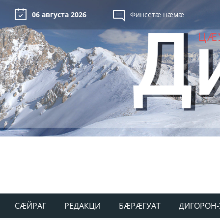
06 августа 2026
Финсетæ нæмæ
СÆЙРАГ
РЕДАКЦИ
БÆРÆГУАТ
ДИГОРОН-