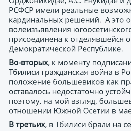
Орджоникидзе, А.С. Енукидзе и д
РСФСР имели реальные возможн
кардинальных решений. А это о
волеизъявления югоосетинског
присоединена к отделявшейся о
Демократической Республике.
Во-вторых
, к моменту подписан
Тбилиси гражданская война в Ро
положение большевиков как пр
оставалось недостаточно устой
поэтому, на мой взгляд, больш
отношении Южной Осетии в мае 
В третьих
, в Тбилиси брали на с